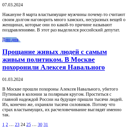
07.03.2024
Накануне 8 марта властьимущие мужчины почему-то считают
своим долгом наговорить много хамских, несуразных вещей о
женщинах, которые они по какой-то причине называют
поздравлениями. В этот раз выделился российский депутат.
Дно дня
Прощание живых людей с самым
живым политиком. В Москве
похоронили Алексея Навального
01.03.2024
В Москве прошли похороны Алексея Навального, убитого
Путиным в колонии за полярным кругом. Проститься с
главной надеждой России на будущее пришли тысячи людей.
Их, конечно же, охраняли тысячи силовиков. Потому что
страх властьимущих, их расчеловечивание выглядят именно
так.
1
2
…
23
24
25
…
30
31