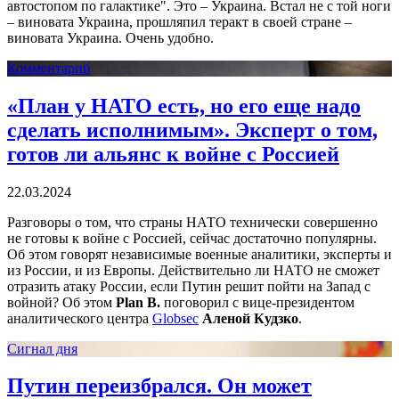
автостопом по галактике". Это – Украина. Встал не с той ноги
– виновата Украина, прошляпил теракт в своей стране –
виновата Украина. Очень удобно.
Комментарий
«План у НАТО есть, но его еще надо
сделать исполнимым». Эксперт о том,
готов ли альянс к войне с Россией
22.03.2024
Разговоры о том, что страны НАТО технически совершенно
не готовы к войне с Россией, сейчас достаточно популярны.
Об этом говорят независимые военные аналитики, эксперты и
из России, и из Европы. Действительно ли НАТО не сможет
отразить атаку России, если Путин решит пойти на Запад с
войной? Об этом
Plan B.
поговорил с вице-президентом
аналитического центра
Globsec
Аленой Кудзко
.
Сигнал дня
Путин переизбрался. Он может