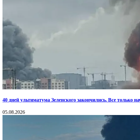
40 дней ультиматума Зеленского закончились. Все только н
05.08.2026