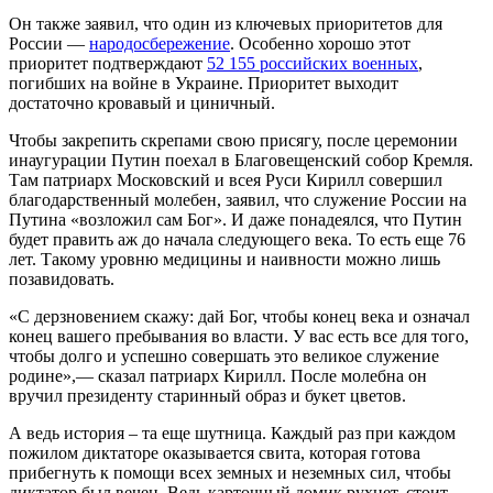
Он также заявил, что один из ключевых приоритетов для
России —
народосбережение
. Особенно хорошо этот
приоритет подтверждают
52 155 российских военных
,
погибших на войне в Украине. Приоритет выходит
достаточно кровавый и циничный.
Чтобы закрепить скрепами свою присягу, после церемонии
инаугурации Путин поехал в Благовещенский собор Кремля.
Там патриарх Московский и всея Руси Кирилл совершил
благодарственный молебен, заявил, что служение России на
Путина «возложил сам Бог». И даже понадеялся, что Путин
будет править аж до начала следующего века. То есть еще 76
лет. Такому уровню медицины и наивности можно лишь
позавидовать.
«С дерзновением скажу: дай Бог, чтобы конец века и означал
конец вашего пребывания во власти. У вас есть все для того,
чтобы долго и успешно совершать это великое служение
родине»,— сказал патриарх Кирилл. После молебна он
вручил президенту старинный образ и букет цветов.
А ведь история – та еще шутница. Каждый раз при каждом
пожилом диктаторе оказывается свита, которая готова
прибегнуть к помощи всех земных и неземных сил, чтобы
диктатор был вечен. Ведь карточный домик рухнет, стоит