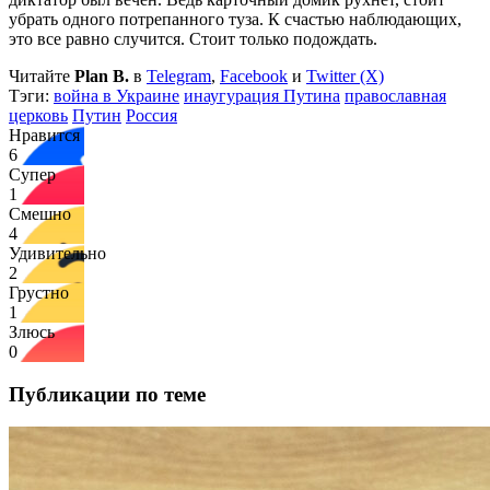
убрать одного потрепанного туза. К счастью наблюдающих,
это все равно случится. Стоит только подождать.
Читайте
Plan B.
в
Telegram
,
Facebook
и
Twitter (X)
Тэги:
война в Украине
инаугурация Путина
православная
церковь
Путин
Россия
Нравится
6
Супер
1
Смешно
4
Удивительно
2
Грустно
1
Злюсь
0
Публикации по теме