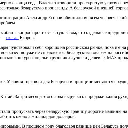
имерно с конца года. Власти заговорили про скрытую угрозу сво
сь только беларускую пропаганду. А беларуской внешней торговл
дминистрации Александр Егоров обвинили во всем человеческий
проблем.
особна – вопрос просто зачастую в том, что отдельные предприя
, —
сказал
Егоров.
вары чувствовали себя хорошо на российском рынке, пока им на
ское качество уже не справляется. Беларуским товарам на росс
роисков конкурентов, чьи грузовики лучше и дешевле, МАЗ прода
е. Условия торговли для Беларуси в принципе меняются в худшу
итай. За три месяца этого года выручка от продажи калия рухн
естали пропускать через беларускую границу дорогие машины на
работать около 2 миллиардов долларов.
ировыми. В прошлом году благодаря разнице цен Беларусь пол