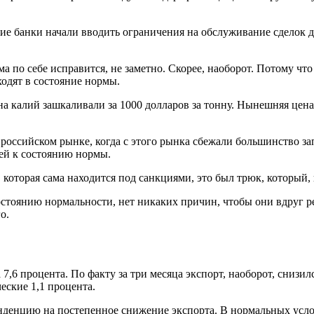
кие банки начали вводить ограничения на обслуживание сделок 
а по себе исправится, не заметно. Скорее, наоборот. Потому что 
одят в состояние нормы.
а калий зашкаливали за 1000 долларов за тонну. Нынешняя цена
оссийском рынке, когда с этого рынка сбежали большинство за
ей к состоянию нормы.
, которая сама находится под санкциями, это был трюк, которы
остоянию нормальности, нет никаких причин, чтобы они вдруг р
о.
7,6 процента. По факту за три месяца экспорт, наоборот, снизилс
еские 1,1 процента.
тенденцию на постепенное снижение экспорта. В нормальных ус