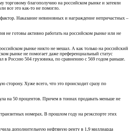
ему торговому благополучию на российском рынке и затеяли
и все это как-то не помогло.
 фактор. Наказание невиновных и награждение непричастных –
тия не готовы активно работать на российском рынке или не
 российском рынке никто не мешал. А как только на российский
ийском рынке не помогает даже преференциальный статус
л в Россию 504 грузовика, по сравнению с 569 годом раньше.
ю сторону. Хуже всего, что это происходит сразу по
ула на 50 процентов. Причем в тоннах продавать меньше не
 транзитных номерах. В прошлом году на реэкспорте этих
учила дополнительную нефтяную ренту в 1,9 миллиарда