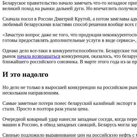
Беларуское правительство начало замечать что-то неладное пр
великий поход на рынки дальней дуги. Но впечатлить получило
Сначала посол в России Дмитрий Крутой, а потом замглавы а
любимый беларускими властями способ решения вообще всех 
«Зачастую вопрос даже не того, что продукция неконкурентосп
готовы предоставлять дополнительные услуги в виде сервиса»
Однако дело все-таки в конкурентоспособности. Беларуские то
рынок
начала возвращаться
конкуренция, оказалось, что белару
ближайшего российского союзника. В марте этого года из-за п
И это надолго
Но дело не только в выросшей конкуренции на российском рынк
нескольким направлениям.
Самые заметные потери понес беларуский калийный экспорт в К
стали. Просто в полтора раза упала цена.
Очередной коварный удар нанесли западные соседи, когда пер
машин в Россию, в обход западных санкций, Беларусь могла за
Свинью подложило выравнивание цен на российскую нефть с м