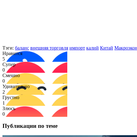
Тэги:
баланс
внешняя торговля
импорт
калий
Китай
Макроэко
Нравится
5
Супер
0
Смешно
0
Удивительно
2
Грустно
1
Злюсь
0
Публикации по теме