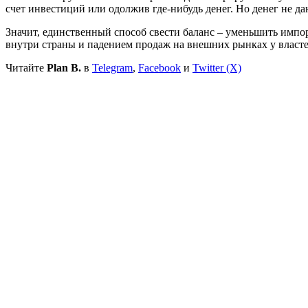
счет инвестиций или одолжив где-нибудь денег. Но денег не да
Значит, единственный способ свести баланс – уменьшить импорт
внутри страны и падением продаж на внешних рынках у власте
Читайте
Plan B.
в
Telegram
,
Facebook
и
Twitter (X)