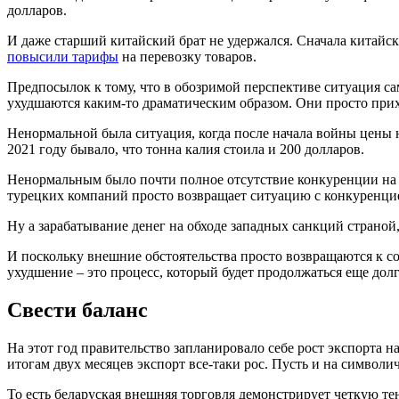
долларов.
И даже старший китайский брат не удержался. Сначала китайс
повысили тарифы
на перевозку товаров.
Предпосылок к тому, что в обозримой перспективе ситуация сам
ухудшаются каким-то драматическим образом. Они просто прих
Ненормальной была ситуация, когда после начала войны цены н
2021 году бывало, что тонна калия стоила и 200 долларов.
Ненормальным было почти полное отсутствие конкуренции на р
турецких компаний просто возвращает ситуацию с конкуренци
Ну а зарабатывание денег на обходе западных санкций страной
И поскольку внешние обстоятельства просто возвращаются к с
ухудшение – это процесс, который будет продолжаться еще долг
Свести баланс
На этот год правительство запланировало себе рост экспорта на 
итогам двух месяцев экспорт все-таки рос. Пусть и на символич
То есть беларуская внешняя торговля демонстрирует четкую 