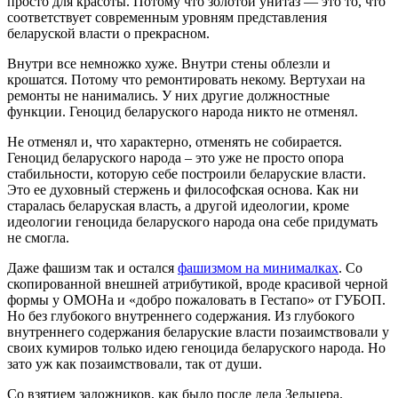
просто для красоты. Потому что золотой унитаз — это то, что
соответствует современным уровням представления
беларуской власти о прекрасном.
Внутри все немножко хуже. Внутри стены облезли и
крошатся. Потому что ремонтировать некому. Вертухаи на
ремонты не нанимались. У них другие должностные
функции. Геноцид беларуского народа никто не отменял.
Не отменял и, что характерно, отменять не собирается.
Геноцид беларуского народа – это уже не просто опора
стабильности, которую себе построили беларуские власти.
Это ее духовный стержень и философская основа. Как ни
старалась беларуская власть, а другой идеологии, кроме
идеологии геноцида беларуского народа она себе придумать
не смогла.
Даже фашизм так и остался
фашизмом на минималках
. Со
скопированной внешней атрибутикой, вроде красивой черной
формы у ОМОНа и «добро пожаловать в Гестапо» от ГУБОП.
Но без глубокого внутреннего содержания. Из глубокого
внутреннего содержания беларуские власти позаимствовали у
своих кумиров только идею геноцида беларуского народа. Но
зато уж как позаимствовали, так от души.
Со взятием заложников, как было после дела Зельцера.