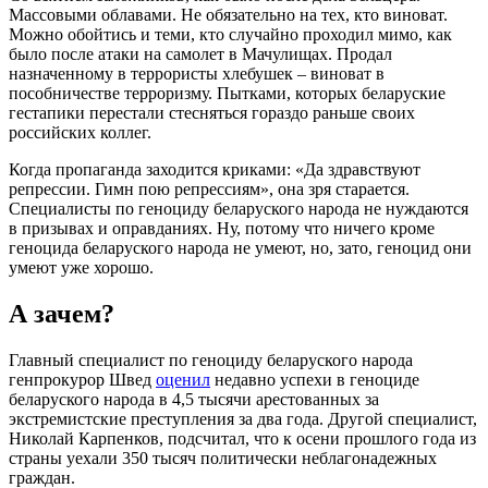
Массовыми облавами. Не обязательно на тех, кто виноват.
Можно обойтись и теми, кто случайно проходил мимо, как
было после атаки на самолет в Мачулищах. Продал
назначенному в террористы хлебушек – виноват в
пособничестве терроризму. Пытками, которых беларуские
гестапики перестали стесняться гораздо раньше своих
российских коллег.
Когда пропаганда заходится криками: «Да здравствуют
репрессии. Гимн пою репрессиям», она зря старается.
Специалисты по геноциду беларуского народа не нуждаются
в призывах и оправданиях. Ну, потому что ничего кроме
геноцида беларуского народа не умеют, но, зато, геноцид они
умеют уже хорошо.
А зачем?
Главный специалист по геноциду беларуского народа
генпрокурор Швед
оценил
недавно успехи в геноциде
беларуского народа в 4,5 тысячи арестованных за
экстремистские преступления за два года. Другой специалист,
Николай Карпенков, подсчитал, что к осени прошлого года из
страны уехали 350 тысяч политически неблагонадежных
граждан.