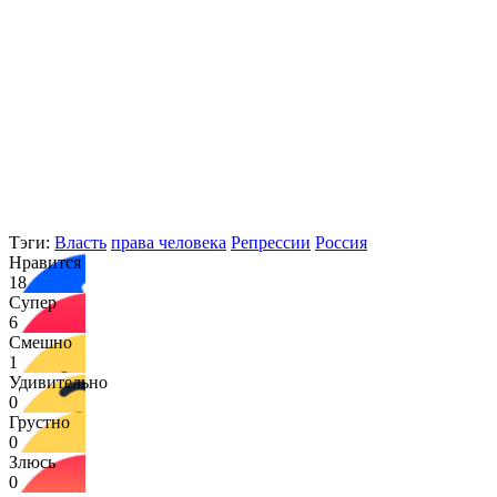
Тэги:
Власть
права человека
Репрессии
Россия
Нравится
18
Супер
6
Смешно
1
Удивительно
0
Грустно
0
Злюсь
0