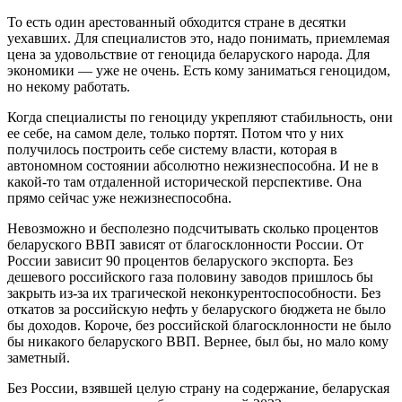
То есть один арестованный обходится стране в десятки
уехавших. Для специалистов это, надо понимать, приемлемая
цена за удовольствие от геноцида беларуского народа. Для
экономики — уже не очень. Есть кому заниматься геноцидом,
но некому работать.
Когда специалисты по геноциду укрепляют стабильность, они
ее себе, на самом деле, только портят. Потом что у них
получилось построить себе систему власти, которая в
автономном состоянии абсолютно нежизнеспособна. И не в
какой-то там отдаленной исторической перспективе. Она
прямо сейчас уже нежизнеспособна.
Невозможно и бесполезно подсчитывать сколько процентов
беларуского ВВП зависят от благосклонности России. От
России зависит 90 процентов беларуского экспорта. Без
дешевого российского газа половину заводов пришлось бы
закрыть из-за их трагической неконкурентоспособности. Без
откатов за российскую нефть у беларуского бюджета не было
бы доходов. Короче, без российской благосклонности не было
бы никакого беларуского ВВП. Вернее, был бы, но мало кому
заметный.
Без России, взявшей целую страну на содержание, беларуская