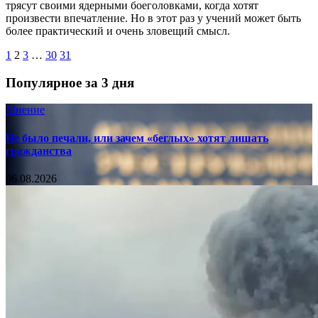
трясут своими ядерными боеголовками, когда хотят
произвести впечатление. Но в этот раз у учений может быть
более практический и очень зловещий смысл.
1
2
3
…
30
31
Популярное за 3 дня
Мнение
Не было печали, или зачем «беглых» хотят лишать
гражданства
06.08.2026