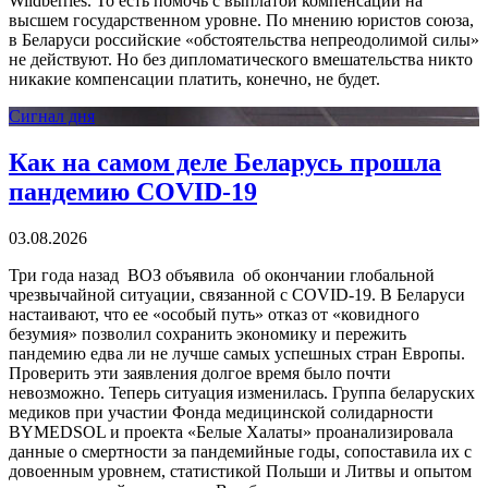
Wildberries. То есть помочь с выплатой компенсаций на
высшем государственном уровне. По мнению юристов союза,
в Беларуси российские «обстоятельства непреодолимой силы»
не действуют. Но без дипломатического вмешательства никто
никакие компенсации платить, конечно, не будет.
Сигнал дня
Как на самом деле Беларусь прошла
пандемию COVID-19
03.08.2026
Три года назад ВОЗ объявила об окончании глобальной
чрезвычайной ситуации, связанной с COVID-19. В Беларуси
настаивают, что ее «особый путь» отказ от «ковидного
безумия» позволил сохранить экономику и пережить
пандемию едва ли не лучше самых успешных стран Европы.
Проверить эти заявления долгое время было почти
невозможно. Теперь ситуация изменилась. Группа беларуских
медиков при участии Фонда медицинской солидарности
BYMEDSOL и проекта «Белые Халаты» проанализировала
данные о смертности за пандемийные годы, сопоставила их с
довоенным уровнем, статистикой Польши и Литвы и опытом