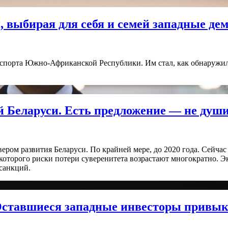
, выбирая для себя и семей западные де
орта Южно-Африканской Республики. Им стал, как обнаружил Plan
ой Беларуси. Есть предложение — не душ
вером развития Беларуси. По крайней мере, до 2020 года. Сейч
з которого риски потери суверенитета возрастают многократно
 санкций.
. Оставшиеся западные инвесторы привы