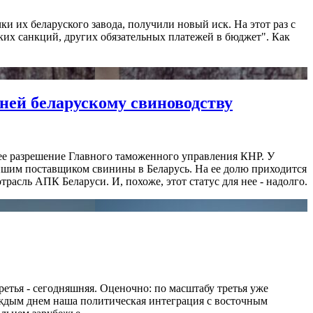
и их беларуского завода, получили новый иск. На этот раз с
ских санкций, других обязательных платежей в бюджет". Как
иней беларускому свиноводству
ее разрешение Главного таможенного управления КНР. У
йшим поставщиком свинины в Беларусь. На ее долю приходится
расль АПК Беларуси. И, похоже, этот статус для нее - надолго.
третья - сегодняшняя. Оценочно: по масштабу третья уже
 каждым днем наша политическая интеграция с восточным