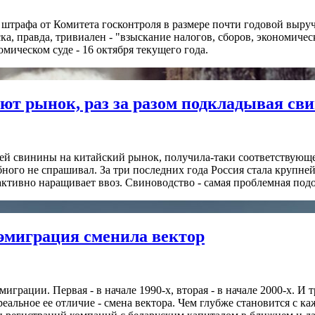
трафа от Комитета госконтроля в размере почти годовой выручк
а, правда, тривиален - "взыскание налогов, сборов, экономиче
омическом суде - 16 октября текущего года.
ют рынок, раз за разом подкладывая св
оей свинины на китайский рынок, получила-таки соответствующ
ого не спрашивал. За три последних года Россия стала крупне
ктивно наращивает ввоз. Свиноводство - самая проблемная подот
-эмиграция сменила вектор
грации. Первая - в начале 1990-х, вторая - в начале 2000-х. И 
 реальное ее отличие - смена вектора. Чем глубже становится с