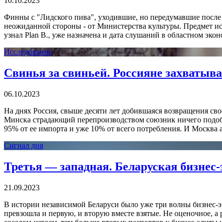
10.10.2023
Финны с "Лидского пива", уходившие, но передумавшие после ш
неожиданной стороны - от Министерства культуры. Предмет иск
узнал Plan B., уже назначена и дата слушаний в областном экон
Исследование
Свинья за свиньей. Россияне захватыва
06.10.2023
На днях Россия, свыше десяти лет добившаяся возвращения св
Минска страдающий перепроизводством союзник ничего подобн
95% от ее импорта и уже 10% от всего потребления. И Москва а
Сигнал дня
Третья — западная. Беларуская бизнес
21.09.2023
В истории независимой Беларуси было уже три волны бизнес-эми
превзошла и первую, и вторую вместе взятые. Не оценочное, а