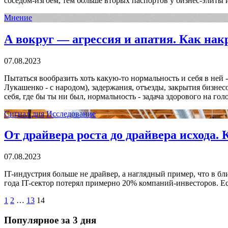
соседом-изгоем, тем больше вторых паспортов у бизнес-элиты
Мнение
А вокруг — агрессия и апатия. Как на
07.08.2023
Пытаться вообразить хоть какую-то нормальность и себя в ней
Лукашенко - с народом), задержания, отъезды, закрытия бизне
себя, где бы ты ни был, нормальность - задача здорового на го
Сигнал дня
Исследование
От драйвера роста до драйвера исхода. 
07.08.2023
IT-индустрия больше не драйвер, а наглядный пример, что в б
года IT-сектор потерял примерно 20% компаний-инвесторов. 
1
2
…
13
14
Популярное за 3 дня