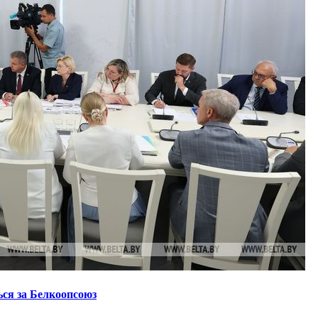
ся за Белкоопсоюз