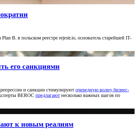
мократии
 B. в польском реестре rejestr.io, основатель старейшей IT-
ить его санкциями
ас репрессии и санкции стимулируют
очередную волну бизнес-
. Эксперты BEROC
предлагают
несколько важных шагов по
кают к новым реалиям