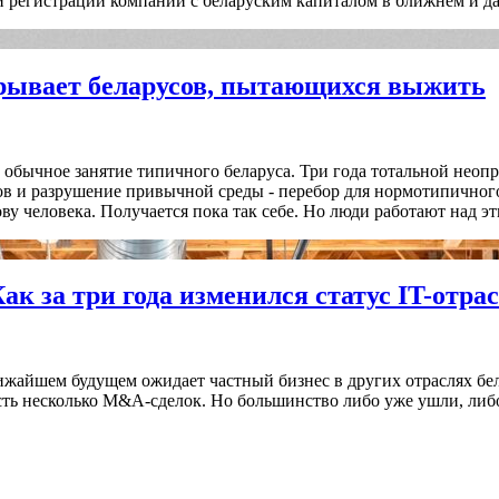
 и регистраций компаний с беларуским капиталом в ближнем и да
крывает беларусов, пытающихся выжить
 - обычное занятие типичного беларуса. Три года тотальной нео
сов и разрушение привычной среды - перебор для нормотипичног
лову человека. Получается пока так себе. Но люди работают над эт
Как за три года изменился статус IT-отра
лижайшем будущем ожидает частный бизнес в других отраслях бел
Есть несколько M&A-сделок. Но большинство либо уже ушли, либ