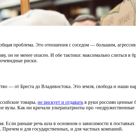
их общая проблема. Это отношения с соседом — большим, агресси
лаву, он не менее опасен. И обе тактики: максимально слиться в
 очевидные риски.
о — от Бреста до Владивостока. Это земля, свобода и наши наро
оссийские товары,
не рискует и отдавать
в руки россиян ценные б
кие вузы. Как ни кричали ультрапатриоты про «недружественны
. Если раньше речь шла в основном о зависимости в поставках 
. Причем и для государственных, и для частных компаний.