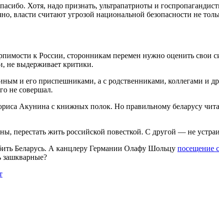
 спасибо. Хотя, надо признать, ультрапатриоты и госпропаганди
чно, власти считают угрозой национальной безопасности не толь
рпимости к России, сторонникам перемен нужно оценить свои си
и, не выдерживает критики.
тиным и его приспешниками, а с родственниками, коллегами и дру
го не совершал.
са Акунина с книжных полок. Но правильному беларусу читать 
ны, перестать жить российской повесткой. С другой — не устраи
бить Беларусь. А канцлеру Германии Олафу Шольцу
посещение 
ь зашкварные?
т