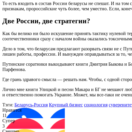
То есть входить в состав России беларусы не спешат. И на том
признакам, пророссийские чуть более, чем уместно. Если, коне
Две России, две стратегии?
Как бы велико ни было искушение принять тактику нулевой те
соотечественники сразу с началом войны оказались токсичным
Дело в том, что беларусам предлагают разорвать связи не с Пу
лишен работы, профессии. И вынужден оправдываться за то, че
Путинские соратники выкидывают книги Дмитрия Быкова и Бори
Парфенова.
Где грань здравого смысла — решать нам. Чтобы, с одной сторо
Лично мне книги Улицкой и песни Макара и БГ не мешают лю
и ответственно помогать Украине. Может, мы все-таки не очен
Тэги:
Беларусь-Россия
Крупный бизнес
социология
суверените
Нравится
11
Супер
3
Смешно