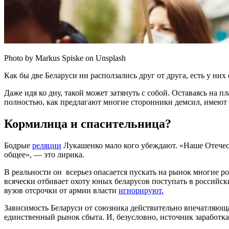
Photo by Markus Spiske on Unsplash
Как бы две Беларуси ни расползались друг от друга, есть у н
Даже идя ко дну, такой может затянуть с собой. Оставаясь на п
полностью, как предлагают многие сторонники демсил, имеют
Кормилица и спасительница?
Бодрые
реляции
Лукашенко мало кого убеждают. «Наше Отечеств
общее», — это лирика.
В реальности он всерьез опасается пускать на рынок многие р
всячески отбивает охоту юных беларусов поступать в российс
вузов отсрочки от армии власти
игнорируют.
Зависимость Беларуси от союзника действительно впечатляющая
единственный рынок сбыта. И, безусловно, источник заработка