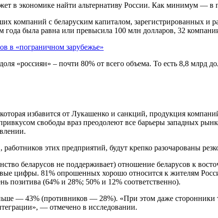
ожет в экономике найти альтернативу России. Как минимум — в п
их компаний с беларуским капиталом, зарегистрированных и р
ам года была равна или превысила 100 млн долларов, 32 компани
ов в «пограничном зарубежье»
оля «россиян» – почти 80% от всего объема. То есть 8,8 млрд д
 которая избавится от Лукашенко и санкций, продукция компаний
 привкусом свободы враз преодолеют все барьеры западных рынк
авлении.
в, работников этих предприятий, будут крепко разочарованы резк
инство беларусов не поддерживает) отношение беларусов к вост
ые цифры. 81% опрошенных хорошо относится к жителям России
ь позитива (64% и 28%; 50% и 12% соответственно).
ньше — 43% (противников — 28%). «При этом даже сторонники 
нтеграции», — отмечено в исследовании.