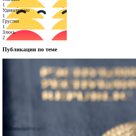
1
Удивительно
1
Грустно
1
Злюсь
2
Публикации по теме