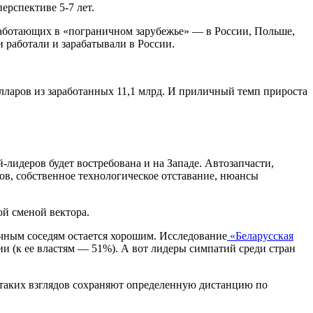
ерспективе 5-7 лет.
аботающих в «пограничном зарубежье» — в России, Польше,
и работали и зарабатывали в России.
олларов из заработанных 11,1 млрд. И приличный темп прироста
-лидеров будет востребована и на Западе. Автозапчасти,
ов, собственное технологическое отставание, нюансы
ой сменой вектора.
очным соседям остается хорошим. Исследование
«Беларусская
 (к ее властям — 51%). А вот лидеры симпатий среди стран
таких взглядов сохраняют определенную дистанцию по