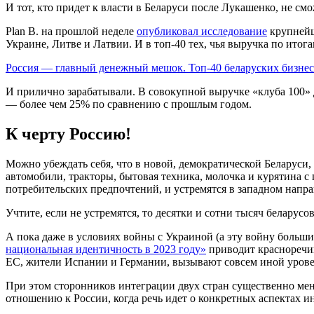
И тот, кто придет к власти в Беларуси после Лукашенко, не см
Plan B. на прошлой неделе
опубликовал исследование
крупнейш
Украине, Литве и Латвии. И в топ-40 тех, чья выручка по итог
Россия — главный денежный мешок. Топ-40 беларуских бизнес
И прилично зарабатывали. В совокупной выручке «клуба 100» д
— более чем 25% по сравнению с прошлым годом.
К черту Россию!
Можно убеждать себя, что в новой, демократической Беларуси,
автомобили, тракторы, бытовая техника, молочка и курятина с
потребительских предпочтений, и устремятся в западном напр
Учтите, если не устремятся, то десятки и сотни тысяч беларусо
А пока даже в условиях войны с Украиной (а эту войну больш
национальная идентичность в 2023 году»
приводит красноречив
ЕС, жители Испании и Германии, вызывают совсем иной уровен
При этом сторонников интеграции двух стран существенно ме
отношению к России, когда речь идет о конкретных аспектах и