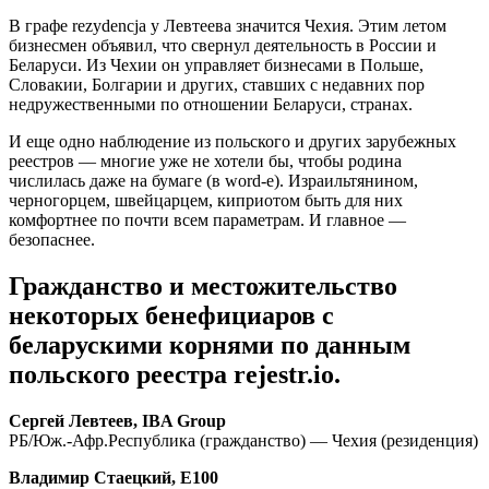
В графе rezydencja у Левтеева значится Чехия. Этим летом
бизнесмен объявил, что свернул деятельность в России и
Беларуси. Из Чехии он управляет бизнесами в Польше,
Словакии, Болгарии и других, ставших с недавних пор
недружественными по отношении Беларуси, странах.
И еще одно наблюдение из польского и других зарубежных
реестров — многие уже не хотели бы, чтобы родина
числилась даже на бумаге (в word-e). Израильтянином,
черногорцем, швейцарцем, киприотом быть для них
комфортнее по почти всем параметрам. И главное —
безопаснее.
Гражданство и местожительство
некоторых бенефициаров с
беларускими корнями по данным
польского реестра rejestr.io.
Сергей Левтеев, IBA Group
РБ/Юж.-Афр.Республика (гражданство) — Чехия (резиденция)
Владимир Стаецкий, Е100