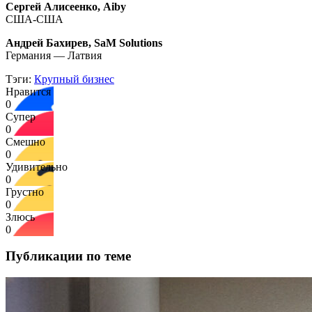
Сергей Алисеенко, Aiby
США-США
Андрей Бахирев, SaM Solutions
Германия — Латвия
Тэги:
Крупный бизнес
Нравится
0
Супер
0
Смешно
0
Удивительно
0
Грустно
0
Злюсь
0
Публикации по теме