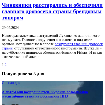
Чиновники расстарались и обеспечили
главного дровосека страны брендовым
топором
29.05.2024
Некоторая эклектика выступлений Лукашенко давно никого
не смущает. Главное - поручения выполнять и вид иметь
бравый. Вот буквально в апреле
возмутился главный дровосек
страны
отсутствием отечественного инструмента. Шутка ли -
на субботнике пришлось обходиться финским Fiskars. И вуаля
- отечественный аналог.
1
2
Популярное за 3 дня
Сигнал дня
А потом они возвращаются. Украина возобновила
масштабные атаки на российские НПЗ