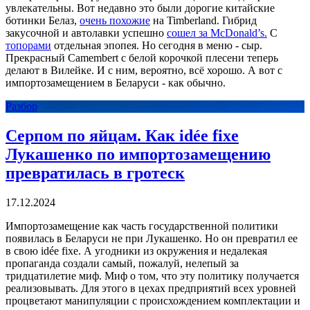
увлекательны. Вот недавно это были дорогие китайские
ботинки Белаз,
очень похожие
на Timberland. Гибрид
закусочной и автолавки успешно
сошел за McDonald’s.
С
топорами
отдельная эпопея. Но сегодня в меню - сыр.
Прекрасный Camembert с белой корочкой плесени теперь
делают в Вилейке. И с ним, вероятно, всё хорошо. А вот с
импортозамещением в Беларуси - как обычно.
Разбор
Серпом по яйцам. Как idée fixe
Лукашенко по импортозамещению
превратилась в гротеск
17.12.2024
Импортозамещение как часть государственной политики
появилась в Беларуси не при Лукашенко. Но он превратил ее
в свою idée fixe. А угодники из окружения и недалекая
пропаганда создали самый, пожалуй, нелепый за
тридцатилетие миф. Миф о том, что эту политику получается
реализовывать. Для этого в цехах предприятий всех уровней
процветают манипуляции с происхождением комплектации и