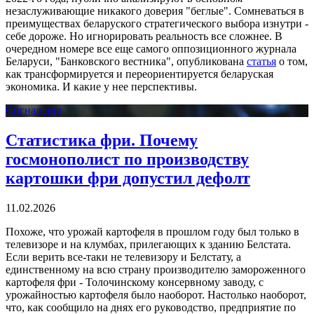
незаслуживающие никакого доверия "беглые". Сомневаться в
преимуществах беларуского стратегического выбора изнутри -
себе дороже. Но игнорировать реальность все сложнее. В
очередном номере все еще самого оппозиционного журнала
Беларуси, "Банковского вестника", опубликована
статья
о том,
как трансформируется и переориентируется беларуская
экономика. И какие у нее перспективы.
Сигнал дня
Статистика фри. Почему
госмонополист по производству
картошки фри допустил дефолт
11.02.2026
Похоже, что урожай картофеля в прошлом году был только в
телевизоре и на клумбах, прилегающих к зданию Белстата.
Если верить все-таки не телевизору и Белстату, а
единственному на всю страну производителю замороженного
картофеля фри - Толочинскому консервному заводу, с
урожайностью картофеля было наоборот. Настолько наоборот,
что, как сообщило на днях его руководство, предприятие по