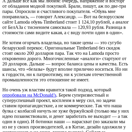
А дальше все как мы любим: очередь, напряжение и восторг
от обладания модной покупкой. Брали, пишут, аж по две-три
пары. Опросили и счастливого покупателя. «Обувь мне
понравилась, — говорит Александр. — Вот на белорусском
сайте Lamoda обувь Timberland стоит 1 124,10 рублей, а аналог
от БелАЗа с тиснением самосвала — 120,93 рубля. Разница в
стоимости сами видите какая, а с виду почти один в один».
Не хотим огорчать владельца, но такие цены — это сугубо
беларуский перекос. Оригинальные Timberland без скидок
стоят около 200 долларов пара. Так что на Lamoda просто
откровенно дорого. Многочисленные «аналоги» стартуют от
20 долларов. Дальше — вопрос баланса цены и качества. Есть
шансы, что «белазы» будут вполне прилично носиться. Но ни
к гордости, ни к патриотизму, ни к успехам отечественной
промышленности это отношение не имеет.
Но очень уж властям нравится такой подход, который
опробовали на McDonald’s
. Берем суперизвестный и
суперуспешный проект, косплеим в меру сил, но задачи
ставим пропагандисткие, а не коммерческие. Так что наша
булка с колбасой ничуть не хуже буржуйской (только мы у них
идею позаимствовали, и денег заработать не выходит — а так
один в один). И ботинки наши — нарасхват (но заказали мы
из не у своих производителей, а в Китае, дизайн одолжили у