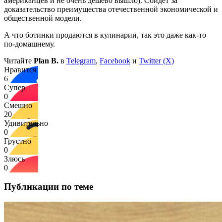
американцев и не очень дешево вышло). Сойдет за
доказательство преимущества отечественной экономической и
общественной модели.
А что ботинки продаются в кулинарии, так это даже как-то
по-домашнему.
Читайте
Plan B.
в
Telegram
,
Facebook
и
Twitter (X)
Нравится
6
Супер
0
Смешно
20
Удивительно
0
Грустно
0
Злюсь
0
Публикации по теме