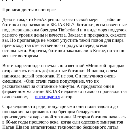
Пропагандисты в восторге.
Дело в том, что БелАЗ решил заказать свой мерч — рабочие
ботинки под названием БЕЛАЗ BL7. Ботинки, всем известные
под американским брендом Timberland и в виде моря подделок
разного уровня цены и качества. Заказал и прекрасно, скажете
вы. Но пропаганда не может упустить такой повод для пиара
превосходства отечественного продукта перед всеми
остальными. Впрочем, ботинки заказывали в Китае, но это не
мешает восторгам.
Вот и корреспондент печально известной «Минской правды»
отправилась искать дефицитные ботинки. И нашла, о чем
написала целый репортаж. И не зря. Он получился очень
смешным. «Они стали такие популярные, что их
расхватывают за считанные минуты. А продаются они в
фирменном магазине БЕЛАЗ недалеко от самого производства
самосвалов», —
восхищается
автор.
Справедливости ради, популярными они стали задолго до
попадания на прилавок под брендом беларуского
производителя карьерной техники. История ботинок началась
в 60-ые годы прошлого века, когда сын одесских эмигрантов
Натан Шварц запатентовал технологию бесшовного литья.