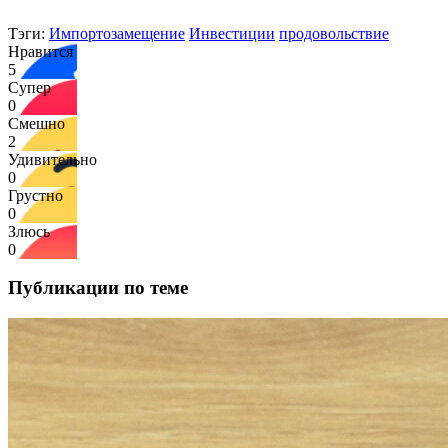
Тэги:
Импортозамещение
Инвестиции
продовольствие
Нравится
5
Супер
0
Смешно
2
Удивительно
0
Грустно
0
Злюсь
0
Публикации по теме