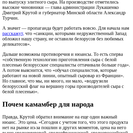
по выпуску элитного сыра. На производстве отметились
высокие чиновники — глава администрации Лукашенко
Дмитрий Крутой и губернатор Минской области Александр
Турчин.
А значит — пропаганда будет работать вовсю. Для начала нам
расскажут,
что «санкции, которыми недружественный Запад
обложил нашу страну, не оставили белорусов без любимых
деликатесов».
Дальше возможны противоречия и нюансы. То есть сперва
«собственную технологию приготовления сыра с белой
плесенью белорусские специалисты оттачивали больше года».
А потом выяснится, что «обучал специалистов, которые
работают на новой линии, опытный сыровар из Франции».
Но главное, что мы, ни много, ни мало, «водрузили
белорусский флаг на вершину горы производителей сыра с
белой плесенью».
Почем камамбер для народа
Правда, Крутой обратил внимание на еще один важный
нюанс. Это цена. «Сегодня с учетом того, что этого продукта
нет на рынке из-за пошлин и других моментов, цена на него
выше среднемировой, среднефранцузской, среднероссийской