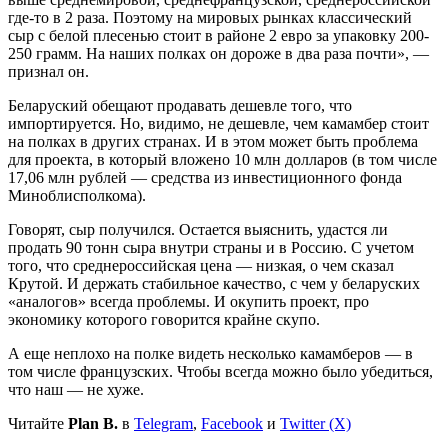
где-то в 2 раза. Поэтому на мировых рынках классический
сыр с белой плесенью стоит в районе 2 евро за упаковку 200-
250 грамм. На наших полках он дороже в два раза почти», —
признал он.
Беларуский обещают продавать дешевле того, что
импортируется. Но, видимо, не дешевле, чем камамбер стоит
на полках в других странах. И в этом может быть проблема
для проекта, в который вложено 10 млн долларов (в том числе
17,06 млн рублей — средства из инвестиционного фонда
Миноблисполкома).
Говорят, сыр получился. Остается выяснить, удастся ли
продать 90 тонн сыра внутри страны и в Россию. С учетом
того, что среднероссийская цена — низкая, о чем сказал
Крутой. И держать стабильное качество, с чем у беларуских
«аналогов» всегда проблемы. И окупить проект, про
экономику которого говорится крайне скупо.
А еще неплохо на полке видеть несколько камамберов — в
том числе французских. Чтобы всегда можно было убедиться,
что наш — не хуже.
Читайте
Plan B.
в
Telegram
,
Facebook
и
Twitter (X)