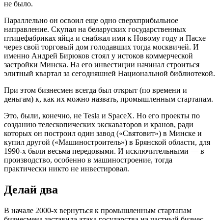
не было.
Параллельно он освоил еще одно сверхприбыльное
направление. Скупал на беларуских государственных
птицефабриках яйца и снабжал ими к Новому году и Пасхе
через свой торговый дом голодавших тогда москвичей. И
именно Андрей Бирюков стоял у истоков коммерческой
застройки Минска. На его инвестиции начинал строиться
элитный квартал за сегодняшней Национальной библиотекой.
При этом бизнесмен всегда был открыт (по времени и
деньгам) к, как их можно назвать, промышленным стартапам.
Это, были, конечно, не Tesla и SpaceX. Но его проекты по
созданию телескопических экскаваторов и кранов, ради
которых он построил один завод («Святовит») в Минске и
купил другой («Машиностроитель») в Брянской области, для
1990-х были весьма передовыми. И исключительными — в
производство, особенно в машиностроение, тогда
практически никто не инвестировал.
Делай два
В начале 2000-х вернуться к промышленным стартапам
бизнесмена заставила атака государства на частный бизнес.