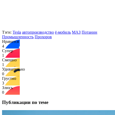
Тэги:
Tesla
автопроизводство
ё-мобиль
МАЗ
Потанин
Промышленность
Прохоров
Нравится
4
Супер
1
Смешно
1
Удивительно
0
Грустно
3
Злюсь
0
Публикации по теме