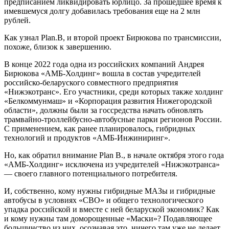
предписанием ликвидировать юрлицо. За прошедшее время к
имевшемуся долгу добавилась требования еще на 2 млн
рублей.
Как узнал Plan.B, и второй проект Бирюкова по трансмиссии,
похоже, близок к завершению.
В конце 2022 года одна из российских компаний Андрея
Бирюкова «АМБ-Холдинг» вошла в состав учредителей
российско-беларуского совместного предприятия
«Нижэкотранс». Его участники, среди которых также холдинг
«Белкоммунмаш» и «Корпорация развития Нижегородской
области», должны были за госсредства начать обновлять
трамвайно-троллейбусно-автобусные парки регионов России.
С применением, как ранее планировалось, гибридных
технологий и продуктов «АМБ-Инжиниринг».
Но, как обратил внимание Plan B., в начале октября этого года
«АМБ-Холдинг» исключена из учредителей «Нижэкотранса»
— своего главного потенциального потребителя.
И, собственно, кому нужны гибридные МАЗы и гибридные
автобусы в условиях «СВО» и общего технологического
упадка российской и вместе с ней беларуской экономик? Как
и кому нужны там доморощенные «Маски»? Подавляющее
большинство из них, осознавая это, ничего там уже не делает.