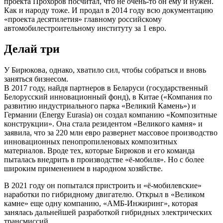
проекта Прохоров посчитал, что не очень-то он ему и нужен.
Как и народу тоже. И продал в 2014 году всю документацию
«проекта десятилетия» главному российскому
автомобилестроительному институту за 1 евро.
Делай три
У Бирюкова, однако, хватило сил, чтобы собраться и вновь
заняться бизнесом.
В 2017 году, найдя партнеров в Беларуси (государственный
Белорусский инновационный фонд), в Китае («Компания по
развитию индустриального парка «Великий Камень») и
Германии (Energy Eurasia) он создал компанию «Композитные
конструкции». Она стала резидентом «Великого камня» и
заявила, что за 220 млн евро развернет массовое производство
инновационных пенопропиленовых композитных
материалов. Вроде тех, которые Бирюков и его команда
пыталась внедрить в производстве «ё-мобиля». Но с более
широким применением в народном хозяйстве.
В 2021 году он попытался пристроить и «ё-мобилевские»
наработки по гибридному двигателю. Открыл в «Великом
камне» еще одну компанию, «АМБ-Инжиринг», которая
занялась дальнейшей разработкой гибридных электрических
трансмиссий.