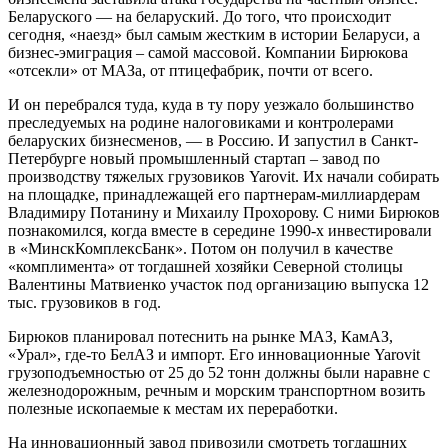
Беларуского — на беларуский. До того, что происходит
сегодня, «наезд» был самым жестким в истории Беларуси, а
бизнес-эмиграция – самой массовой. Компании Бирюкова
«отсекли» от МАЗа, от птицефабрик, почти от всего.
И он перебрался туда, куда в ту пору уезжало большинство
преследуемых на родине налоговиками и контролерами
беларуских бизнесменов, — в Россию. И запустил в Санкт-
Петербурге новый промышленный стартап – завод по
производству тяжелых грузовиков Yarovit. Их начали собирать
на площадке, принадлежащей его партнерам-миллиардерам
Владимиру Потанину и Михаилу Прохорову. С ними Бирюков
познакомился, когда вместе в середине 1990-х инвестировали
в «МинскКомплексБанк». Потом он получил в качестве
«комплимента» от тогдашней хозяйки Северной столицы
Валентины Матвиенко участок под организацию выпуска 12
тыс. грузовиков в год.
Бирюков планировал потеснить на рынке МАЗ, КамАЗ,
«Урал», где-то БелАЗ и импорт. Его инновационные Yarovit
грузоподъемностью от 25 до 52 тонн должны были наравне с
железнодорожным, речным и морским транспортном возить
полезные ископаемые к местам их переработки.
На инновационный завод привозили смотреть тогдашних