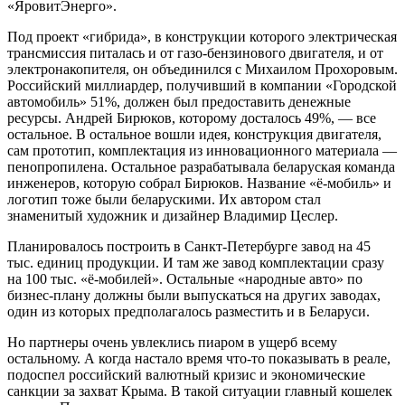
«ЯровитЭнерго».
Под проект «гибрида», в конструкции которого электрическая
трансмиссия питалась и от газо-бензинового двигателя, и от
электронакопителя, он объединился с Михаилом Прохоровым.
Российский миллиардер, получивший в компании «Городской
автомобиль» 51%, должен был предоставить денежные
ресурсы. Андрей Бирюков, которому досталось 49%, — все
остальное. В остальное вошли идея, конструкция двигателя,
сам прототип, комплектация из инновационного материала —
пенопропилена. Остальное разрабатывала беларуская команда
инженеров, которую собрал Бирюков. Название «ё-мобиль» и
логотип тоже были беларускими. Их автором стал
знаменитый художник и дизайнер Владимир Цеслер.
Планировалось построить в Санкт-Петербурге завод на 45
тыс. единиц продукции. И там же завод комплектации сразу
на 100 тыс. «ё-мобилей». Остальные «народные авто» по
бизнес-плану должны были выпускаться на других заводах,
один из которых предполагалось разместить и в Беларуси.
Но партнеры очень увлеклись пиаром в ущерб всему
остальному. А когда настало время что-то показывать в реале,
подоспел российский валютный кризис и экономические
санкции за захват Крыма. В такой ситуации главный кошелек