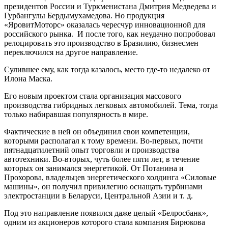
президентов России и Туркменистана Дмитрия Медведева и
Гурбангулы Бердымухамедова. Но продукция
«ЯровитМоторс» оказалась чересчур инновационной для
российского рынка. И после того, как неудачно попробовал
релоцировать это производство в Бразилию, бизнесмен
переключился на другое направление.
Сулившее ему, как тогда казалось, место где-то недалеко от
Илона Маска.
Его новым проектом стала организация массового
производства гибридных легковых автомобилей. Тема, тогда
только набиравшая популярность в мире.
Фактические в ней он объединил свои компетенции,
которыми располагал к тому времени. Во-первых, почти
пятнадцатилетний опыт торговли и производства
автотехники. Во-вторых, чуть более пяти лет, в течение
которых он занимался энергетикой. От Потанина и
Прохорова, владельцев энергетического холдинга «Силовые
машины», он получил привилегию оснащать турбинами
электростанции в Беларуси, Центральной Азии и т. д.
Под это направление появился даже целый «Белросбанк»,
одним из акционеров которого стала компания Бирюкова