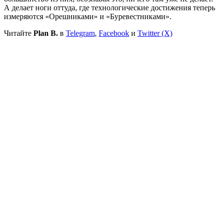
А делает ноги оттуда, где технологические достижения теперь
измеряются «Орешниками» и «Буревестниками».
Читайте
Plan B.
в
Telegram
,
Facebook
и
Twitter (X)