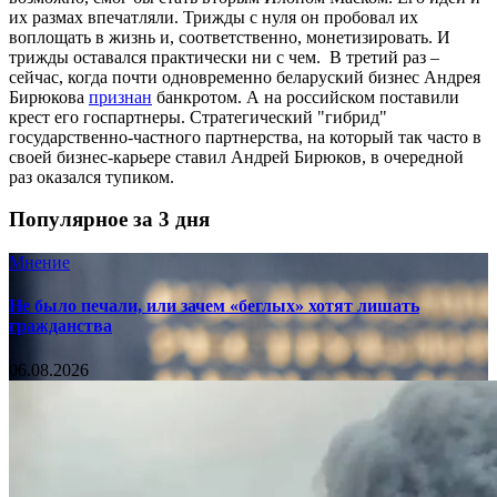
их размах впечатляли. Трижды с нуля он пробовал их
воплощать в жизнь и, соответственно, монетизировать. И
трижды оставался практически ни с чем. В третий раз –
сейчас, когда почти одновременно беларуский бизнес Андрея
Бирюкова
признан
банкротом. А на российском поставили
крест его госпартнеры. Стратегический "гибрид"
государственно-частного партнерства, на который так часто в
своей бизнес-карьере ставил Андрей Бирюков, в очередной
раз оказался тупиком.
Популярное за 3 дня
Мнение
Не было печали, или зачем «беглых» хотят лишать
гражданства
06.08.2026