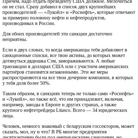
Причём, надо отдать президенту США должное. Мелочиться
он не стал. Сразу добавил в список двух крупнейших
производителей — «Лукойл» и «Роснефть», которые отвечают
за примерно половину нефти и нефтепродуктов,
производимых в России.
Для обоих производителей эти санкции достаточно
неприятны.
Если в двух словах, то когда американцы тебя добавляют в
санкционные списки, все твои активы, до которых может
дотянуться дядюшка Сэм, замораживаются. А любые
транзакции в долларах США или с участием американских
партнёров становятся незаконными. Эти же меры
распространяются на все твои дочерние компании, в которых
у тебя доля более 50%.
Таким образом, в санкциях теперь не только сами «Роснефть»
и «Лукойл», но также всё, что им принадлежит, включая,
например, заводы в Европе и других странах, а также
крупного нефтетрейдера Litasco. Всего — 34 юридических
лица.
Человек, немного знакомый с беларуским госсектором, может
сказать, мол, ну и что? В РБ многие предприятия
десятилетиями были под американскими санкциями, но