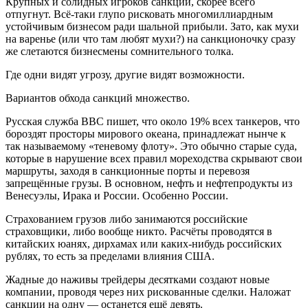
Крупных и солидных игроков санкции, скорее всего
отпугнут. Всё-таки глупо рисковать многомиллиардным
устойчивым бизнесом ради шальной прибыли. Зато, как мухи
на варенье (или что там любят мухи?) на санкционочку сразу
же слетаются бизнесмены сомнительного толка.
Где одни видят угрозу, другие видят возможности.
Вариантов обхода санкций множество.
Русская служба BBC пишет, что около 19% всех танкеров, что
бороздят просторы мирового океана, принадлежат нынче к
так называемому «теневому флоту». Это обычно старые суда,
которые в нарушение всех правил мореходства скрывают свои
маршруты, заходя в санкционные порты и перевозя
запрещённые грузы. В основном, нефть и нефтепродукты из
Венесуэлы, Ирака и России. Особенно России.
Страхованием грузов либо занимаются российские
страховщики, либо вообще никто. Расчёты проводятся в
китайских юанях, дирхамах или каких-нибудь российских
рублях, то есть за пределами влияния США.
Жадные до наживы трейдеры десятками создают новые
компании, проводя через них рискованные сделки. Наложат
санкции на одну — останется ещё девять.