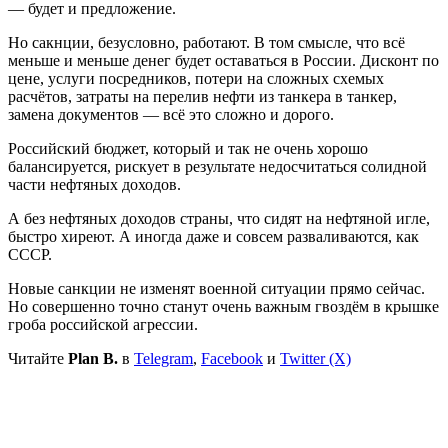
— будет и предложение.
Но сакнции, безусловно, работают. В том смысле, что всё
меньше и меньше денег будет оставаться в России. Дисконт по
цене, услуги посредников, потери на сложных схемых
расчётов, затраты на перелив нефти из танкера в танкер,
замена документов — всё это сложно и дорого.
Российский бюджет, который и так не очень хорошо
балансируется, рискует в результате недосчитаться солидной
части нефтяных доходов.
А без нефтяных доходов страны, что сидят на нефтяной игле,
быстро хиреют. А иногда даже и совсем разваливаются, как
СССР.
Новые санкции не изменят военной ситуации прямо сейчас.
Но совершенно точно станут очень важным гвоздём в крышке
гроба российской агрессии.
Читайте
Plan B.
в
Telegram
,
Facebook
и
Twitter (X)