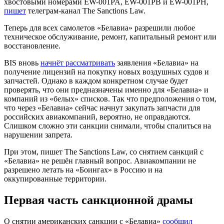
хвостовыми номерами EW-001PA, EW-001PB и EW-001PH,
пишет
телеграм-канал The Sanctions Law.
Теперь для всех самолетов «Белавиа» разрешили любое
техническое обслуживание, ремонт, капитальный ремонт или
восстановление.
BIS вновь
начнёт рассматривать
заявления «Белавиа» на
получение лицензий на покупку новых воздушных судов и
запчастей. Однако в каждом конкретном случае будет
проверять, что они предназначены именно для «Белавиа» и
компаний из «белых» списков. Так что предположения о том,
что через «Белавиа» сейчас начнут закупать запчасти для
российских авиакомпаний, вероятно, не оправдаются.
Слишком сложно эти санкции снимали, чтобы спалиться на
нарушении запрета.
При этом, пишет The Sanctions Law, со снятием санкций с
«Белавиа» не решён главный вопрос. Авиакомпании не
разрешено летать на «Боингах» в Россию и на
оккупированные территории.
Первая часть санкционной драмы
О снятии американских санкции с «Белавиа»
сообщил