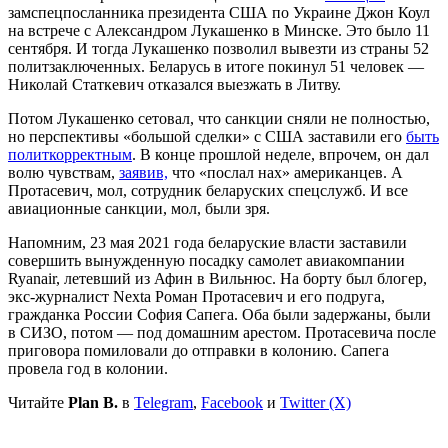
замспецпосланника президента США по Украине Джон Коул
на встрече с Александром Лукашенко в Минске. Это было 11
сентября. И тогда Лукашенко позволил вывезти из страны 52
политзаключенных. Беларусь в итоге покинул 51 человек —
Николай Статкевич отказался выезжать в Литву.
Потом Лукашенко сетовал, что санкции сняли не полностью,
но перспективы «большой сделки» с США заставили его
быть
политкорректным
. В конце прошлой неделе, впрочем, он дал
волю чувствам,
заявив,
что «послал нах» американцев. А
Протасевич, мол, сотрудник беларуских спецслужб. И все
авиационные санкции, мол, были зря.
Напомним, 23 мая 2021 года беларуские власти заставили
совершить вынужденную посадку самолет авиакомпании
Ryanair, летевший из Афин в Вильнюс. На борту был блогер,
экс-журналист Nexta Роман Протасевич и его подруга,
гражданка России София Сапега. Оба были задержаны, были
в СИЗО, потом — под домашним арестом. Протасевича после
приговора помиловали до отправки в колонию. Сапега
провела год в колонии.
Читайте
Plan B.
в
Telegram
,
Facebook
и
Twitter (X)