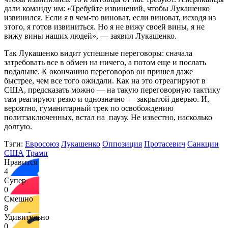
дали команду им: «Требуйте извинений, чтобы Лукашенко
извинился. Если я в чем-то виноват, если виноват, исходя из
этого, я готов извиниться. Но я не вижу своей вины, я не
вижу вины наших людей», — заявил Лукашенко.
Так Лукашенко видит успешные переговоры: сначала
затребовать все в обмен на ничего, а потом еще и послать
подальше. К окончанию переговоров он пришел даже
быстрее, чем все того ожидали. Как на это отреагируют в
США, предсказать можно — на такую переговорную тактику
там реагируют резко и однозначно — закрытой дверью. И,
вероятно, гуманитарный трек по освобождению
политзаключенных, встал на паузу. Не известно, насколько
долгую.
Тэги:
Евросоюз
Лукашенко
Оппозиция
Протасевич
Санкции
США
Трамп
Нравится
4
Супер
0
Смешно
8
Удивительно
0