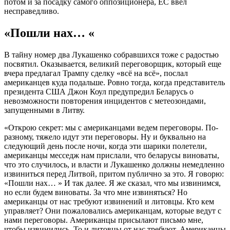
потом и за посадку самого оппозиционера, ЕС ввел
несправедливо.
«Пошли нах… «
В тайну номер два Лукашенко собравшихся тоже с радостью
посвятил. Оказывается, великий переговорщик, который еще
вчера предлагал Трампу сделку «всё на всё», послал
американцев куда подальше. Ровно тогда, когда представитель
президента США Джон Коул предупредил Беларусь о
невозможности повторения инцидентов с метеозондами,
запущенными в Литву.
«Открою секрет: мы с американцами ведем переговоры. По-
разному, тяжело идут эти переговоры. Ну и буквально на
следующий день после ночи, когда эти шарики полетели,
американцы месседж нам прислали, что беларусы виноваты,
что это случилось, и власти и Лукашенко должны немедленно
извиниться перед Литвой, притом публично за это. Я говорю:
«Пошли нах… » И так далее. Я же сказал, что мы извинимся,
но если будем виноваты. За что мне извиняться? Но
американцы от нас требуют извинений и литовцы. Кто кем
управляет? Они пожаловались американцам, которые ведут с
нами переговоры. Американцы присылают письмо мне,
чтобы извинились. То и литовцы от нас требуют. Американцы