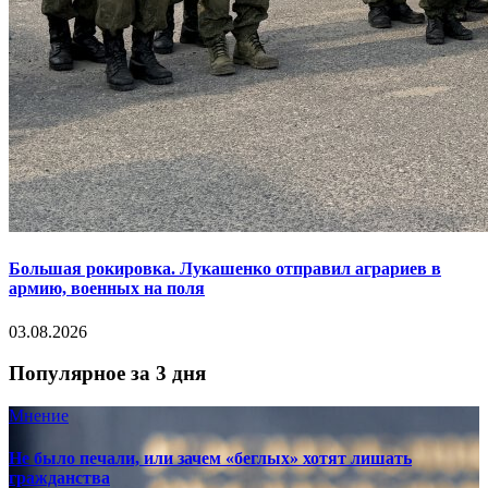
Большая рокировка. Лукашенко отправил аграриев в
армию, военных на поля
03.08.2026
Популярное за 3 дня
Мнение
Не было печали, или зачем «беглых» хотят лишать
гражданства