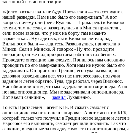
засланный в стан оппозиции.
«Долго рассказывать не буду. Протасевич — это сотрудник
нашей разведки. Нам надо было его задерживать? А вот
вопрос, почему они (рейс Ryanair. — Прим. ред.) в Вильнюс
летели, там не сели, а развернулись и в Минск прилетели,
сели после звонка, что у них на борту там какая-то
взрывчатка… Ну садитесь, вы в Вильнюс летели, над
Вильнюсом были — садитесь. Развернулись, прилетели в
Минск. Сели в Минске. Я говорю: «Ну что, проводите
операцию, он же под прикрытием работал этих беглых.
Проводите операцию как следует. Пришлось нам операцию
проводить по его задержанию. Хотя нам не нужно было его
задерживать. Он приехал в Грецию, его туда вызвали, он
доложил разведчикам все, что нас интересовало, получил
задание и летел обратно. Туда, где работал, через Вильнюс.
Нас обвинили в том, что мы задержали оппозиционера. А он
не наш оппозиционер. Мы не задерживали оппозиционера.
Вот ввели санкции», —
заявил
Лукашенко.
То есть Протасевич – агент КГБ. И сажать самолет с
оппозиционером никто не планировал. А вот с агентом КГБ,
который только что получил в Греции новое задание и летел в
Евросоюз его выполнять, самолет решили посадить. Так что
санкции, введенные за посадку самолета с оппозиционером, а