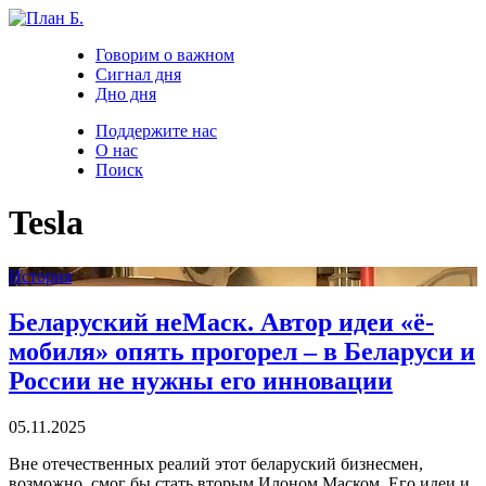
Говорим о важном
Сигнал дня
Дно дня
Поддержите нас
О нас
Поиск
Tesla
История
Беларуский неМаск. Автор идеи «ё-
мобиля» опять прогорел – в Беларуси и
России не нужны его инновации
05.11.2025
Вне отечественных реалий этот беларуский бизнесмен,
возможно, смог бы стать вторым Илоном Маском. Его идеи и