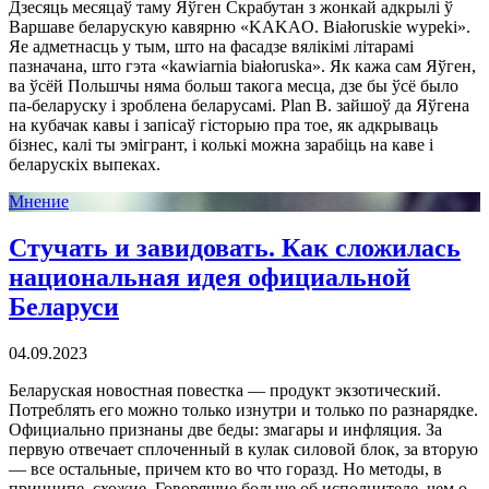
Дзесяць месяцаў таму Яўген Скрабутан з жонкай адкрылі ў
Варшаве беларускую кавярню «KAKAO. Białoruskie wypeki».
Яе адметнасць у тым, што на фасадзе вялікімі літарамі
пазначана, што гэта «kawiarnia białoruska». Як кажа сам Яўген,
ва ўсёй Польшчы няма больш такога месца, дзе бы ўсё было
па-беларуску і зроблена беларусамі. Plan B. зайшоў да Яўгена
на кубачак кавы і запісаў гісторыю пра тое, як адкрываць
бізнес, калі ты эмігрант, і колькі можна зарабіць на каве і
беларускіх выпеках.
Мнение
Стучать и завидовать. Как сложилась
национальная идея официальной
Беларуси
04.09.2023
Беларуская новостная повестка — продукт экзотический.
Потреблять его можно только изнутри и только по разнарядке.
Официально признаны две беды: змагары и инфляция. За
первую отвечает сплоченный в кулак силовой блок, за вторую
— все остальные, причем кто во что горазд. Но методы, в
принципе, схожие. Говорящие больше об исполнителе, чем о