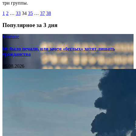
три группы.
1
2
…
33
34
35
…
37
38
Популярное за 3 дня
Мнение
Не было печали, или зачем «беглых» хотят лишать
гражданства
06.08.2026