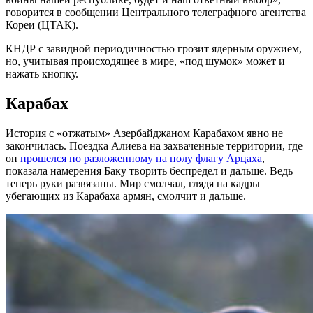
говорится в сообщении Центрального телеграфного агентства
Кореи (ЦТАК).
КНДР с завидной периодичностью грозит ядерным оружием,
но, учитывая происходящее в мире, «под шумок» может и
нажать кнопку.
Карабах
История с «отжатым» Азербайджаном Карабахом явно не
закончилась. Поездка Алиева на захваченные территории, где
он
прошелся по разложенному на полу флагу Арцаха
,
показала намерения Баку творить беспредел и дальше. Ведь
теперь руки развязаны. Мир смолчал, глядя на кадры
убегающих из Карабаха армян, смолчит и дальше.