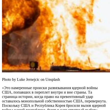
Photo by Luke Jernejcic on Unsplash
«Это намеренные происки развязывания ядерной войны
США, попавших в переплет внутри и вне страны. Та
страница истории, когда право на превентивный удар
оставалось монопольной собственностью США, перевернута.
Поскольку США и Республика Корея бросили вызов ядерной
войны нашей республике, будет и наш ответный выбор», —