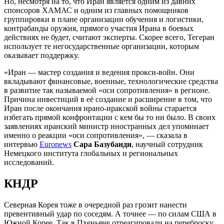
Но, несмотря на то, что Иран является одним из давних
спонсоров ХАМАС и одним из главных помощников
группировки в плане организации обучения и логистики,
контрабанды оружия, прямого участия Ирана в боевых
действиях не будет, считают эксперты. Скорее всего, Тегеран
использует те негосударственные организации, которым
оказывает поддержку.
«Иран — мастер создания и ведения прокси-войн. Они
вкладывают финансовые, военные, технологические средства
в развитие так называемой «оси сопротивления» в регионе.
Причина инвестиций в её создание и расширение в том, что
Иран после окончания ирано-иракской войны старается
избегать прямой конфронтации с кем бы то ни было. В своих
заявлениях иранский министр иностранных дел упоминает
именно о реакции «оси сопротивления», — сказала в
интервью
Euronews
Сара Базубанди
, научный сотрудник
Немецкого института глобальных и региональных
исследований.
КНДР
Северная Корея тоже в очередной раз грозит нанести
превентивный удар по соседям. А точнее — по силам США в
Южной Корее. Так в Пхеньяне отреагировали на переброску