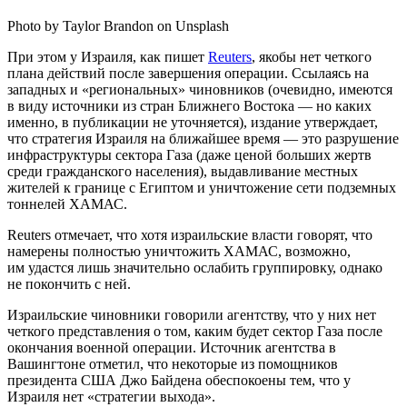
Photo by Taylor Brandon on Unsplash
При этом у Израиля, как пишет
Reuters
, якобы нет четкого
плана действий после завершения операции. Ссылаясь на
западных и «региональных» чиновников (очевидно, имеются
в виду источники из стран Ближнего Востока — но каких
именно, в публикации не уточняется), издание утверждает,
что стратегия Израиля на ближайшее время — это разрушение
инфраструктуры сектора Газа (даже ценой больших жертв
среди гражданского населения), выдавливание местных
жителей к границе с Египтом и уничтожение сети подземных
тоннелей ХАМАС.
Reuters отмечает, что хотя израильские власти говорят, что
намерены полностью уничтожить ХАМАС, возможно,
им удастся лишь значительно ослабить группировку, однако
не покончить с ней.
Израильские чиновники говорили агентству, что у них нет
четкого представления о том, каким будет сектор Газа после
окончания военной операции. Источник агентства в
Вашингтоне отметил, что некоторые из помощников
президента США Джо Байдена обеспокоены тем, что у
Израиля нет «стратегии выхода».