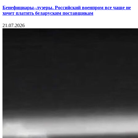
Бенефициары–лузеры. Российский военпром все чаще не
хочет платить беларуским поставщикам
21.07.2026