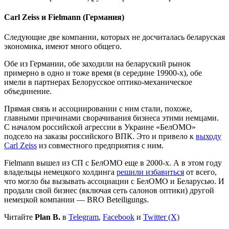
Carl Zeiss и Fielmann (Германия)
Следующие две компании, которых не досчиталась беларуская
экономика, имеют много общего.
Обе из Германии, обе заходили на беларуский рынок
примерно в одно и тоже время (в середине 19900-х), обе
имели в партнерах Белорусское оптико-механическое
объединение.
Прямая связь и ассоциировании с ним стали, похоже,
главными причинами сворачивания бизнеса этими немцами.
С началом российской агрессии в Украине «БелОМО»
подсело на заказы российского ВПК. Это и привело к
выходу
Carl Zeiss
из совместного предприятия с ним.
Fielmann вышел из СП с БелОМО еще в 2000-х. А в этом году
владельцы немецкого холдинга
решили избавиться
от всего,
что могло бы вызывать ассоциации с БелОМО и Беларусью. И
продали свой бизнес (включая сеть салонов оптики) другой
немецкой компании — BRO Beteiligungs.
Читайте
Plan B.
в
Telegram
,
Facebook
и
Twitter (X)