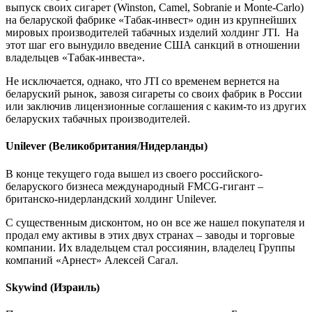
выпуск своих сигарет (Winston, Camel, Sobranie и Monte-Carlo)
на беларуской фабрике «Табак-инвест» один из крупнейших
мировых производителей табачных изделий холдинг JTI. На
этот шаг его вынудило введение США санкций в отношении
владельцев «Табак-инвеста».
Не исключается, однако, что JTI со временем вернется на
беларуский рынок, завозя сигареты со своих фабрик в России
или заключив лицензионные соглашения с каким-то из других
беларуских табачных производителей.
Unilever (Великобритания/Нидерланды)
В конце текущего года вышел из своего российского-
беларуского бизнеса международный FMCG-гигант –
британско-нидерландский холдинг Unilever.
С существенным дисконтом, но он все же нашел покупателя и
продал ему активы в этих двух странах – заводы и торговые
компании. Их владельцем стал россиянин, владелец Группы
компаний «Арнест» Алексей Сагал.
Skywind (Израиль)