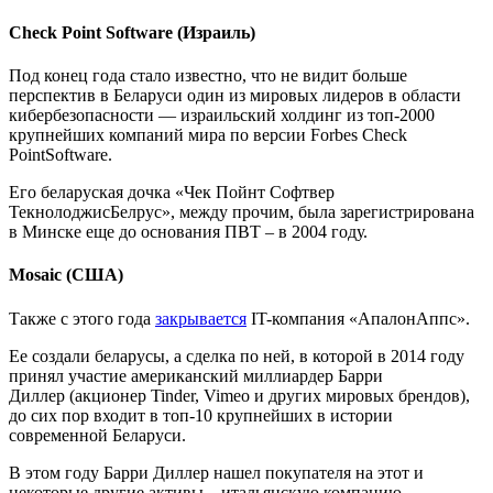
Check Point Software (Израиль)
Под конец года стало известно, что не видит больше
перспектив в Беларуси один из мировых лидеров в области
кибербезопасности — израильский холдинг из топ-2000
крупнейших компаний мира по версии Forbes Check
PointSoftware.
Его беларуская дочка «Чек Пойнт Софтвер
ТекнолоджисБелрус», между прочим, была зарегистрирована
в Минске еще до основания ПВТ – в 2004 году.
Mosaic (США)
Также с этого года
закрывается
IT-компания «АпалонАппс».
Ее создали беларусы, а сделка по ней, в которой в 2014 году
принял участие американский миллиардер Барри
Диллер (акционер Tinder, Vimeo и других мировых брендов),
до сих пор входит в топ-10 крупнейших в истории
современной Беларуси.
В этом году Барри Диллер нашел покупателя на этот и
некоторые другие активы – итальянскую компанию