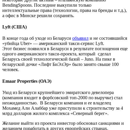
BendingSpoons. Последние выкупили только
интеллектуальные права (технологии, права на бренды и т.д.),
а офис в Минске решили сохранять.
Lyft (США)
В конце года об уходе из Беларуси
объявил
и не состоявшийся
«убийца Uber» — американский такси-сервис Lyft.
Этот бизнес появился в Беларуси в результате поглощения еще
одного американского такси-проекта, который сделал
Беларусь своей технологической базой – Juno. На пике в
беларуской дочке «Лифт БиЭлЭр» было занято свыше 100
человек.
Emaar Properties (ОАЭ)
Уход из Беларуси крупнейшего эмиратского девелопера
(компания входит в форбсовский топ-2000 по выручке) стал
неожиданностью. В Беларуси компания и ее владелец
Мохамед Али Алаббар уже приступили к строительству за 4
млрд долларов жилого комплекса «Северный берег».
Желание выйти из проекта инвестор обосновал санкциями и
желанием поработать в других европейских странах.