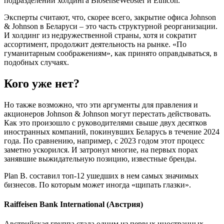
подразделений холдинга BiosenseWebster и Ethicon.
Эксперты считают, что, скорее всего, закрытие офиса Johnson
& Johnson в Беларуси – это часть структурной реорганизации.
И холдинг из недружественной страны, хотя и сократит
ассортимент, продолжит деятельность на рынке. «По
гуманитарным соображениям», как принято оправдываться, в
подобных случаях.
Кого уже нет?
Но также возможно, что эти аргументы для правления и
акционеров Johnson & Johnson могут перестать действовать.
Как это произошло с руководителями свыше двух десятков
иностранных компаний, покинувших Беларусь в течение 2024
года. По сравнению, например, с 2023 годом этот процесс
заметно ускорился. И затронул многие, на первых порах
занявшие выжидательную позицию, известные бренды.
Plan B. составил топ-12 ушедших в нем самых значимых
бизнесов. По которым может иногда «щипать глазки».
Raiffeisen Bank International (Австрия)
Австрийская группа стала одним из первых иностранных