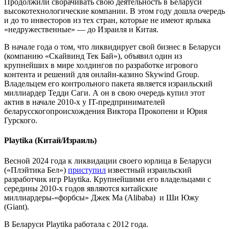
Продолжили сворачивать свою деятельность в Беларуси
высокотехнологические компании. В этом году дошла очередь
и до то инвесторов из тех стран, которые не имеют ярлыка
«недружественные» — до Израиля и Китая.
В начале года о том, что ликвидирует свой бизнес в Беларуси
(компанию «Скайвинд Тек Бай»), объявил один из
крупнейших в мире холдингов по разработке игрового
контента и решений для онлайн-казино Skywind Group.
Владельцем его контрольного пакета является израильский
миллиардер Тедди Саги. А он в свою очередь купил этот
актив в начале 2010-х у IT-предпринимателей
беларусскогопроисхождения Виктора Прокопени и Юрия
Гурского.
Playtika (Китай/Израиль)
Весной 2024 года к ликвидации своего юрлица в Беларуси
(«Плэйтика Бел»)
приступил
известный израильский
разработчик игр Playtika. Крупнейшими его владельцами с
середины 2010-х годов являются китайские
миллиардеры-«форбсы» Джек Ма (Alibaba) и Ши Южу
(Giant).
В Беларуси Playtika работала с 2012 года.