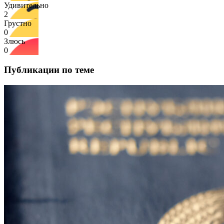
Удивительно
2
Грустно
0
Злюсь
0
Публикации по теме