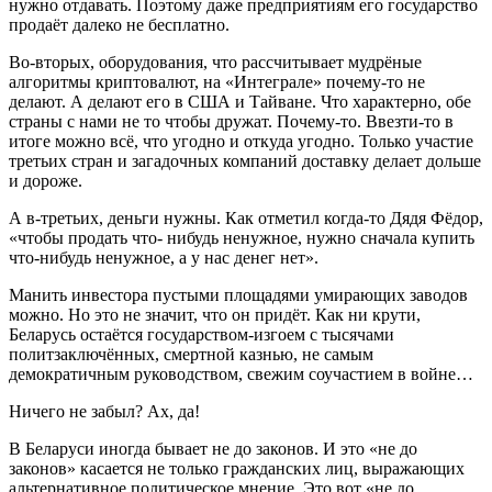
нужно отдавать. Поэтому даже предприятиям его государство
продаёт далеко не бесплатно.
Во-вторых, оборудования, что рассчитывает мудрёные
алгоритмы криптовалют, на «Интеграле» почему-то не
делают. А делают его в США и Тайване. Что характерно, обе
страны с нами не то чтобы дружат. Почему-то. Ввезти-то в
итоге можно всё, что угодно и откуда угодно. Только участие
третьих стран и загадочных компаний доставку делает дольше
и дороже.
А в-третьих, деньги нужны. Как отметил когда-то Дядя Фёдор,
«чтобы продать что- нибудь ненужное, нужно сначала купить
что-нибудь ненужное, а у нас денег нет».
Манить инвестора пустыми площадями умирающих заводов
можно. Но это не значит, что он придёт. Как ни крути,
Беларусь остаётся государством-изгоем с тысячами
политзаключённых, смертной казнью, не самым
демократичным руководством, свежим соучастием в войне…
Ничего не забыл? Ах, да!
В Беларуси иногда бывает не до законов. И это «не до
законов» касается не только гражданских лиц, выражающих
альтернативное политическое мнение. Это вот «не до