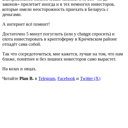
законов» прилетает иногда и в тех немногих инвесторов,
которые имели неосторожность приехать в Беларусь с
деньгами.
А интернет всё помнит!
Достаточно 5 минут погуглить (или у chatgpt спросить) и
охота инвестировать в криптоферму в Кричевском районе
отпадёт сама собой.
Так что сосредоточиться, мне кажется, лучше на том, что нам
ближе, понятнее и без лишних инвесторов само вырастет.
На козах и овцах.
Читайте
Plan B.
в
Telegram
,
Facebook
и
Twitter (X)