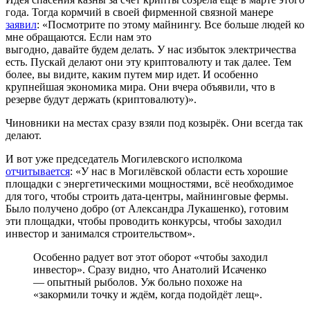
года. Тогда кормчий в своей фирменной связной манере
заявил
: «Посмотрите по этому майнингу. Все больше людей ко
мне обращаются. Если нам это
выгодно, давайте будем делать. У нас избыток электричества
есть. Пускай делают они эту криптовалюту и так далее. Тем
более, вы видите, каким путем мир идет. И особенно
крупнейшая экономика мира. Они вчера объявили, что в
резерве будут держать (криптовалюту)».
Чиновники на местах сразу взяли под козырёк. Они всегда так
делают.
И вот уже председатель Могилевского исполкома
отчитывается
: «У нас в Могилёвской области есть хорошие
площадки с энергетическими мощностями, всё необходимое
для того, чтобы строить дата-центры, майнинговые фермы.
Было получено добро (от Александра Лукашенко), готовим
эти площадки, чтобы проводить конкурсы, чтобы заходил
инвестор и занимался строительством».
Особенно радует вот этот оборот «чтобы заходил
инвестор». Сразу видно, что Анатолий Исаченко
— опытный рыболов. Уж больно похоже на
«закормили точку и ждём, когда подойдёт лещ».