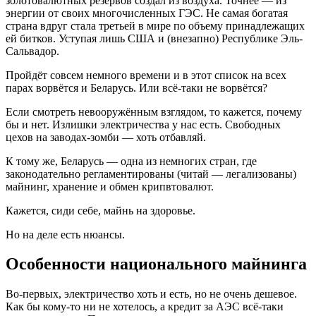
золотовалютных резервов создал из воздуха. Точнее — из
энергии от своих многочисленных ГЭС. Не самая богатая
страна вдруг стала третьей в мире по объему принадлежащих
ей битков. Уступая лишь США и (внезапно) Республике Эль-
Сальвадор.
Пройдёт совсем немного времени и в этот список на всех
парах ворвётся и Беларусь. Или всё-таки не ворвётся?
Если смотреть невооружённым взглядом, то кажется, почему
бы и нет. Излишки электричества у нас есть. Свободных
цехов на заводах-зомби — хоть отбавляй.
К тому же, Беларусь — одна из немногих стран, где
законодательно регламентированы (читай — легализованы)
майнинг, хранение и обмен крипвтовалют.
Кажется, сиди себе, майнь на здоровье.
Но на деле есть нюансы.
Особенности национального майнинга
Во-первых, электричество хоть и есть, но не очень дешевое.
Как бы кому-то ни не хотелось, а кредит за АЭС всё-таки