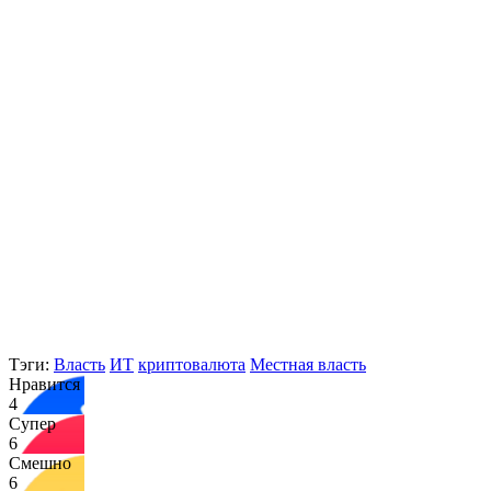
Тэги:
Власть
ИТ
криптовалюта
Местная власть
Нравится
4
Супер
6
Смешно
6