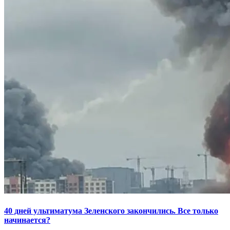
40 дней ультиматума Зеленского закончились. Все только
начинается?