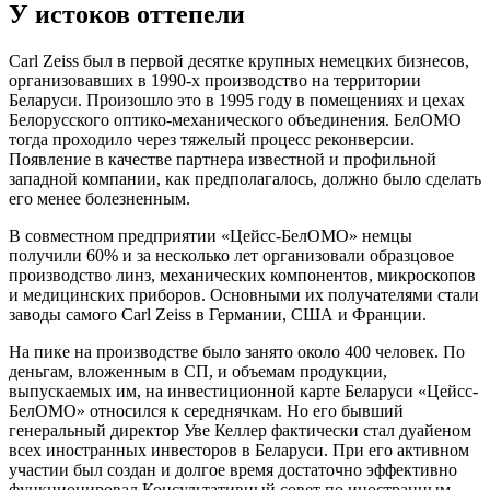
У истоков оттепели
Сarl Zeiss был в первой десятке крупных немецких бизнесов,
организовавших в 1990-х производство на территории
Беларуси. Произошло это в 1995 году в помещениях и цехах
Белорусского оптико-механического объединения. БелОМО
тогда проходило через тяжелый процесс реконверсии.
Появление в качестве партнера известной и профильной
западной компании, как предполагалось, должно было сделать
его менее болезненным.
В совместном предприятии «Цейсс-БелОМО» немцы
получили 60% и за несколько лет организовали образцовое
производство линз, механических компонентов, микроскопов
и медицинских приборов. Основными их получателями стали
заводы самого Сarl Zeiss в Германии, США и Франции.
На пике на производстве было занято около 400 человек. По
деньгам, вложенным в СП, и объемам продукции,
выпускаемых им, на инвестиционной карте Беларуси «Цейсс-
БелОМО» относился к середнячкам. Но его бывший
генеральный директор Уве Келлер фактически стал дуайеном
всех иностранных инвесторов в Беларуси. При его активном
участии был создан и долгое время достаточно эффективно
функционировал Консультативный совет по иностранным