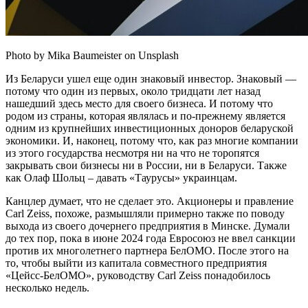
Photo by Mika Baumeister on Unsplash
Из Беларуси ушел еще один знаковый инвестор. Знаковый —
потому что один из первых, около тридцати лет назад
нашедший здесь место для своего бизнеса. И потому что
родом из страны, которая являлась и по-прежнему является
одним из крупнейших инвестиционных доноров беларуской
экономики. И, наконец, потому что, как раз многие компании
из этого государства несмотря ни на что не торопятся
закрывать свои бизнесы ни в России, ни в Беларуси. Также
как Олаф Шольц – давать «Таурусы» украинцам.
Канцлер думает, что не сделает это. Акционеры и правление
Сarl Zeiss, похоже, размышляли примерно также по поводу
выхода из своего дочернего предприятия в Минске. Думали
до тех пор, пока в июне 2024 года Евросоюз не ввел санкции
против их многолетнего партнера БелОМО. После этого на
то, чтобы выйти из капитала совместного предприятия
«Цейсс-БелОМО», руководству Сarl Zeiss понадобилось
несколько недель.