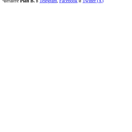
Читайте
Plan B.
в
Telegram
,
Facebook
и
Twitter (X)