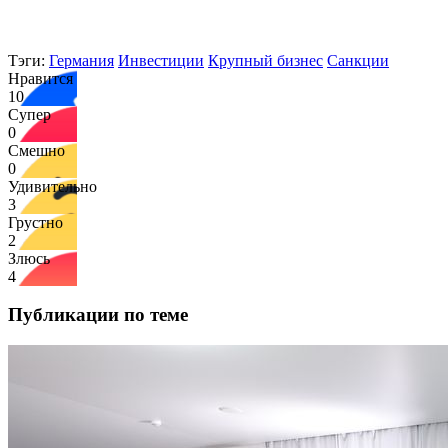
Тэги:
Германия
Инвестиции
Крупный бизнес
Санкции
Нравится
10
Супер
0
Смешно
0
Удивительно
3
Грустно
2
Злюсь
4
Публикации по теме