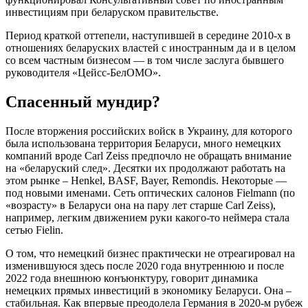
инвестициям при беларуском правительстве.
Период краткой оттепели, наступившей в середине 2010-х в
отношениях беларуских властей с иностранным да и в целом
со всем частным бизнесом — в том числе заслуга бывшего
руководителя «Цейсс-БелОМО».
Спасенный мундир?
После вторжения российских войск в Украину, для которого
была использована территория Беларуси, много немецких
компаний вроде Сarl Zeiss предпочло не обращать внимание
на «беларуский след». Десятки их продолжают работать на
этом рынке – Henkel, BASF, Bayer, Remondis. Некоторые —
под новыми именами. Сеть оптических салонов Fielmann (по
«возрасту» в Беларуси она на пару лет старше Сarl Zeiss),
например, легким движением руки какого-то неймера стала
сетью Fielin.
О том, что немецкий бизнес практически не отреагировал на
изменившуюся здесь после 2020 года внутреннюю и после
2022 года внешнюю конъюнктуру, говорит динамика
немецких прямых инвестиций в экономику Беларуси. Она –
стабильная. Как впервые преодолела Германия в 2020-м рубеж