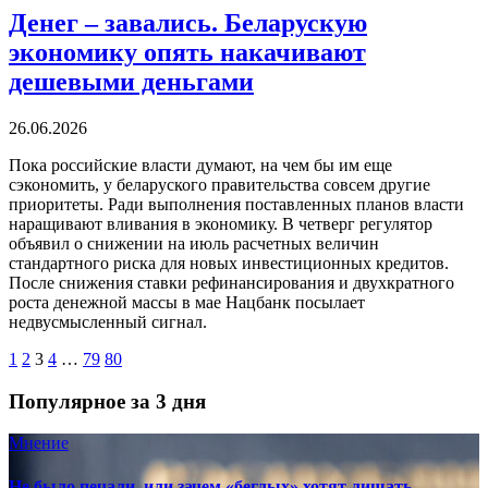
Денег – завались. Беларускую
экономику опять накачивают
дешевыми деньгами
26.06.2026
Пока российские власти думают, на чем бы им еще
сэкономить, у беларуского правительства совсем другие
приоритеты. Ради выполнения поставленных планов власти
наращивают вливания в экономику. В четверг регулятор
объявил о снижении на июль расчетных величин
стандартного риска для новых инвестиционных кредитов.
После снижения ставки рефинансирования и двухкратного
роста денежной массы в мае Нацбанк посылает
недвусмысленный сигнал.
1
2
3
4
…
79
80
Популярное за 3 дня
Мнение
Не было печали, или зачем «беглых» хотят лишать