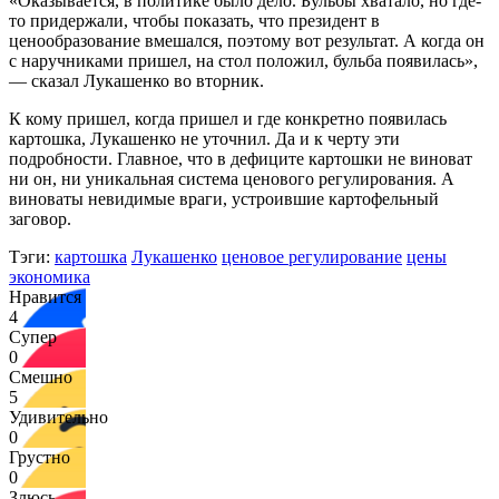
«Оказывается, в политике было дело. Бульбы хватало, но где-
то придержали, чтобы показать, что президент в
ценообразование вмешался, поэтому вот результат. А когда он
с наручниками пришел, на стол положил, бульба появилась»,
— сказал Лукашенко во вторник.
К кому пришел, когда пришел и где конкретно появилась
картошка, Лукашенко не уточнил. Да и к черту эти
подробности. Главное, что в дефиците картошки не виноват
ни он, ни уникальная система ценового регулирования. А
виноваты невидимые враги, устроившие картофельный
заговор.
Тэги:
картошка
Лукашенко
ценовое регулирование
цены
экономика
Нравится
4
Супер
0
Смешно
5
Удивительно
0
Грустно
0
Злюсь