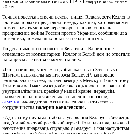
высокопоставленным визитом США в Беларусь за более чем
20 лет.
Точная повестка встречи неясна, пишет Reuters, хотя Келлог в
частном порядке представил поездку как шаг, который может
помочь начать мирные переговоры, направленные на
прекращение войны России против Украины, сообщили два
источника, пожелавших остаться неназванными.
Госдепартамент и посольство Беларуси в Вашингтоне
отказались от комментариев. Келлог и Белый дом не ответили
на запросы агентства о комментариях.
«Гэта, найперш, магчымасць абмеркаваць са Злучанымі
Штатамі нацыянальныя інтарэсы Беларусі ў кантэксце
рэгіянальнай бяспекі, як яны бачацца з Менску і Вашынгтону.
Гэта таксама і магчымасць абмеркаваць крокі па вырашэнні
ўнутрыпалітычнага крызіса ў нашай краіне, перадусім,
вызваленне палітзняволеных і спыненне рэпрэсій», —
отметил
руководитель Агентства евроатлантического
сотрудничества
Валерий Ковалевский .
«Ад пачатку поўнамаштабнага ўварвання Беларусь з’яўляецца
неад’емнай часткай расейскай агрэсіі. Гэта паказала, наколькі
небяспечна ігнараваць сітуацыю ў Беларусі, і якія наступствы
для рэгіянальнай бяспекі мае недаацэньванне краіны ў