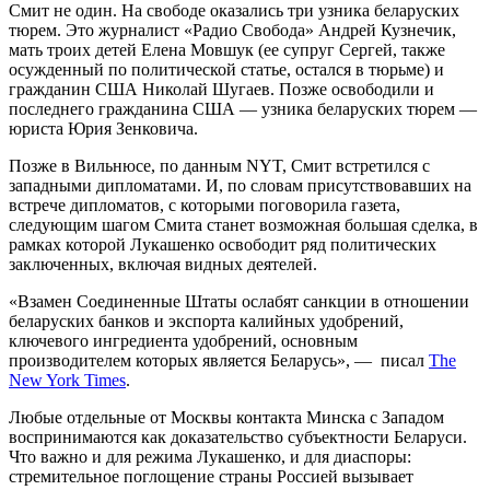
Смит не один. На свободе оказались три узника беларуских
тюрем. Это журналист «Радио Свобода» Андрей Кузнечик,
мать троих детей Елена Мовшук (ее супруг Сергей, также
осужденный по политической статье, остался в тюрьме) и
гражданин США Николай Шугаев. Позже освободили и
последнего гражданина США — узника беларуских тюрем —
юриста Юрия Зенковича.
Позже в Вильнюсе, по данным NYT, Смит встретился с
западными дипломатами. И, по словам присутствовавших на
встрече дипломатов, с которыми поговорила газета,
следующим шагом Смита станет возможная большая сделка, в
рамках которой Лукашенко освободит ряд политических
заключенных, включая видных деятелей.
«Взамен Соединенные Штаты ослабят санкции в отношении
беларуских банков и экспорта калийных удобрений,
ключевого ингредиента удобрений, основным
производителем которых является Беларусь», — писал
The
New York Times
.
Любые отдельные от Москвы контакта Минска с Западом
воспринимаются как доказательство субъектности Беларуси.
Что важно и для режима Лукашенко, и для диаспоры:
стремительное поглощение страны Россией вызывает