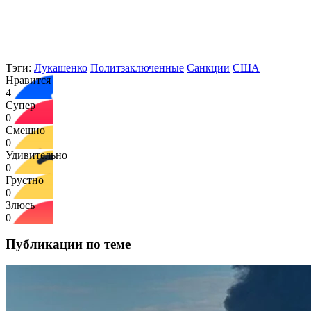
Тэги:
Лукашенко
Политзаключенные
Санкции
США
Нравится
4
Супер
0
Смешно
0
Удивительно
0
Грустно
0
Злюсь
0
Публикации по теме