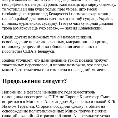
геаграфічным цэнтры Эўропы. Калі казаць пра мірную дамову,
то ўстойлівай яна будзе толькі пры ўмове, што Расея
пазбавіцца кантролю над Беларуссю і не зможа скарыстацца
нашай краінай для новых ваенных дзеянняў супраць Украіны
ці іншых еўрапейскіх суседзяў. І гэтую частку мірнай дамовы
трэба абмяркоўваць ужо зараз», — заявил Ковалевский.
Среди других возможных тем он назвал санкции,
освобождение политзаключенных, миграционный кризис,
остановку репрессий и возобновления деятельности
посольства США в Беларуси.
Reuters уточняет, что планирование таких поездок требует
тщательных переговоров, и вполне возможно, что поездка
может быть отменена или изменена в последний момент.
Продолжение следует?
Напомним, в феврале нынешнего года заместитель
помощника госсекретаря США по Европе Кристофер Смит
встретился в Минске с Александром Лукашенко и главой КГБ
Иваном Тертелем. Стороны обсудили сделку: в обмен на
освобождение политзаключенных Минск получит снятие
санкций с калийной отрасли и банков. А в результате уехал