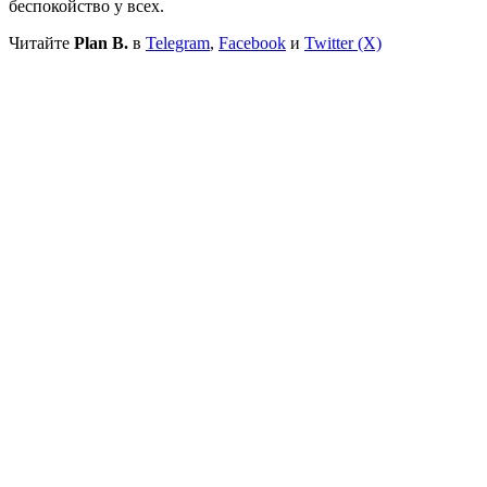
беспокойство у всех.
Читайте
Plan B.
в
Telegram
,
Facebook
и
Twitter (X)