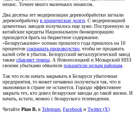
нюанс. Точнее много маленьких нюансов.
Два десятка лет модернизации деревообработки загнали
деревообработку
в хронические долги
. С модернизацией
цементных заводов получилось еще хуже. Построенную за
китайские кредиты Национальную биокорпорацию
приходится брать на бюджетное содержание.
«Беларуськалию» осенью прошлого года пришлось на 10
процентов
сокращать производство
, чтобы не продавать
калий себе в убыток. Белорусский металлургический завод
также
сбавляет темпы
. А Новополоцкий и Мозырский НПЗ
своими убытками обвалили
показатели целым районам
.
Так что если начать закрывать в Беларуси убыточные
предприятия, то может нечаянно получиться так, что и
экономики в стране не останется. Гораздо эффективнее
закрыть тех, кто довел беларуские заводы до такой жизни. И
начать, кстати, можно с беларуского телевидения.
Читайте
Plan B.
в
Telegram
,
Facebook
и
Twitter (X)