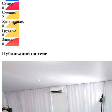
Супер
0
Смешно
2
Удивительно
0
Грустно
0
Злюсь
0
Публикации по теме