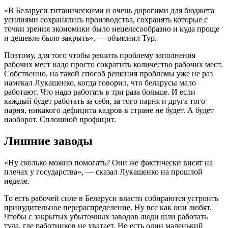
«В Беларуси титаническими и очень дорогими для бюджета
усилиями сохранялись производства, сохранять которые с
точки зрения экономики было нецелесообразно и куда проще
и дешевле было закрыть», — объяснил Тур.
Поэтому, для того чтобы решить проблему заполнения
рабочих мест надо просто сократить количество рабочих мест.
Собственно, на такой способ решения проблемы уже не раз
намекал Лукашенко, когда говорил, что беларусы мало
работают. Что надо работать в три раза больше. И если
каждый будет работать за себя, за того парня и друга того
парня, никакого дефицита кадров в стране не будет. А будет
наоборот. Сплошной профицит.
Лишние заводы
«Ну сколько можно помогать? Они же фактически висят на
плечах у государства», — сказал Лукашенко на прошлой
неделе.
То есть рабочей силе в Беларуси власти собираются устроить
принудительное перераспределение. Ну все как они любят.
Чтобы с закрытых убыточных заводов люди шли работать
туда, где работников не хватает. Но есть один маленький