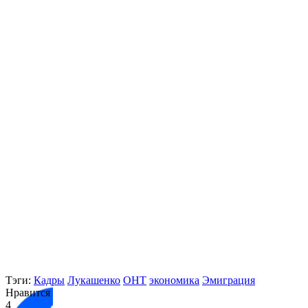
Тэги:
Кадры
Лукашенко
ОНТ
экономика
Эмиграция
Нравится
4