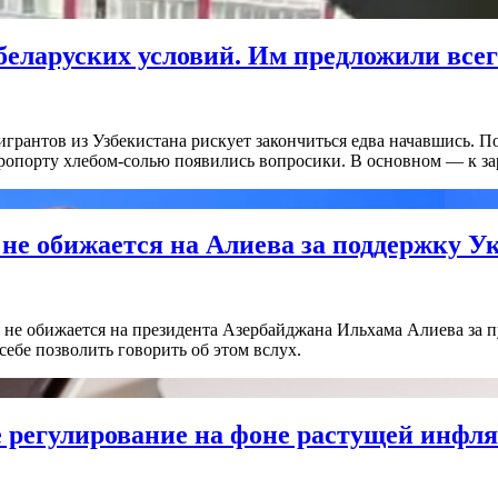
 беларуских условий. Им предложили всег
грантов из Узбекистана рискует закончиться едва начавшись. По
эропорту хлебом-солью появились вопросики. В основном — к за
 не обижается на Алиева за поддержку 
я не обижается на президента Азербайджана Ильхама Алиева за 
себе позволить говорить об этом вслух.
е регулирование на фоне растущей инфля