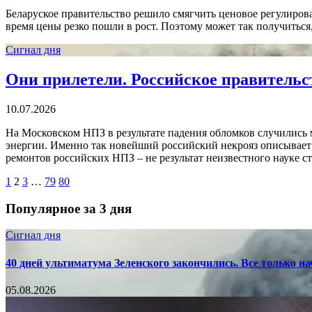
Беларуское правительство решило смягчить ценовое регулиров
время цены резко пошли в рост. Поэтому может так получиться,
Сигнал дня
Они прилетели. Российское правительст
10.07.2026
На Московском НПЗ в результате падения обломков случились 
энергии. Именно так новейший российский некрояз описывает
ремонтов российских НПЗ – не результат неизвестного науке с
1
2
3
…
79
80
Популярное за 3 дня
Сигнал дня
40 дней ультиматума Зеленского закончились. Все только н
05.08.2026