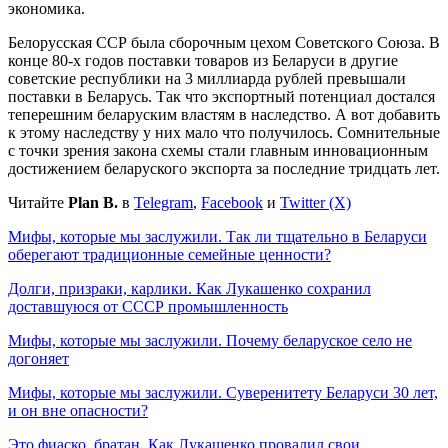
экономика.
Белорусская ССР была сборочным цехом Советского Союза. В
конце 80-х годов поставки товаров из Беларуси в другие
советские республики на 3 миллиарда рублей превышали
поставки в Беларусь. Так что экспортный потенциал достался
теперешним беларуским властям в наследство. А вот добавить
к этому наследству у них мало что получилось. Сомнительные
с точки зрения закона схемы стали главным инновационным
достижением беларуского экспорта за последние тридцать лет.
Читайте
Plan B.
в
Telegram
,
Facebook
и
Twitter (X)
Мифы, которые мы заслужили. Так ли тщательно в Беларуси
оберегают традиционные семейные ценности?
Долги, призраки, карлики. Как Лукашенко сохранил
доставшуюся от СССР промышленность
Мифы, которые мы заслужили. Почему беларуское село не
догоняет
Мифы, которые мы заслужили. Суверенитету Беларуси 30 лет,
и он вне опасности?
Это фиаско, братан. Как Лукашенко провалил свои