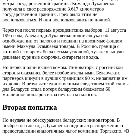
метра государственной границы. Команда Лукашенко
получила в свое распоряжение 3.617 километров
государственной границы. Грех было этим не
воспользоваться. И они воспользовались по полной.
Через год после первых президентских выборов, 11 августа
1995 года, Александр Лукашенко подписал указ об
освобождении от налогов и пошлин на ввозимые фондом
имени Махмуда Эсамбаева товары. В Россию, граница с
которой в то время была весьма условной, тут же хлынули
дешевые куриные окорочка, сигареты и водка.
Но первый блин вышел комом. Инноваторы с российской
стороны оказались более изобретательными. Беларуских
партнеров кинули в лучших традициях 90-х, не заплатив им
их долю. В результате единственным следствием этой схемы
для Беларуси стала потеря беларуским бюджетом 60
миллионов долларов из-за неуплаты налогов.
Вторая попытка
Но неудача не обескуражила беларуских инноваторов. В
ноябре того же года Лукашенко подписал распоряжение о
предоставлении аналогичных льгот компании Торгэкспо. «В