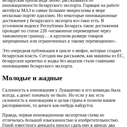
Беларуская пропаганда любит рассказывать об
инновационности беларуского экспорта. Горящие на работе
автобусы МАЗ и самые большие микросхемы в мире
несколько портят идиллию. Но некоторые инновационные
достижения у беларуского экспорта все-таки есть. В
уголовном кодексе Республики Беларусь такие достижения
проходят по статье 228 «незаконное перемещение через
таможенную границу… в крупном размере товаров
запрещенных или ограниченных к такому перемещению».
Это очередная публикация в цикле о мифах, которые создает
беларуская власть. Сегодня мы расскажем, как машины из ЕС,
беларуские креветки и водка без акцизов стали главными
инновациями беларуского экспорта.
Молодые и жадные
Склонность к инновациям у Лукашенко и его команды была
всегда, а денег поначалу не было. Но если у вас есть
склонность к инновациям и целая страна в полном вашем
распоряжении, то деньги как-нибудь найдутся.
Правда, первая инновационная экспортная схема не
отличалась большой изысканностью и изобретательностью.
Герой известного анекдота просил сдать ему в аренду два