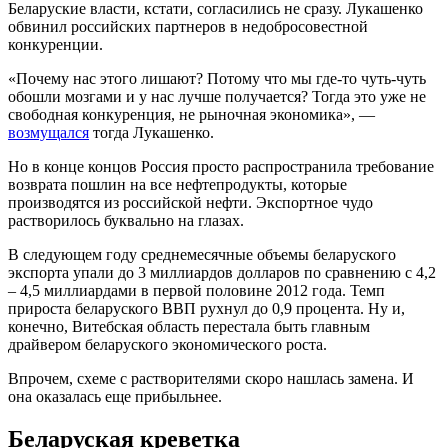
Беларуские власти, кстати, согласились не сразу. Лукашенко
обвинил российских партнеров в недобросовестной
конкуренции.
«Почему нас этого лишают? Потому что мы где-то чуть-чуть
обошли мозгами и у нас лучше получается? Тогда это уже не
свободная конкуренция, не рыночная экономика», —
возмущался
тогда Лукашенко.
Но в конце концов Россия просто распространила требование
возврата пошлин на все нефтепродукты, которые
производятся из российской нефти. Экспортное чудо
растворилось буквально на глазах.
В следующем году среднемесячные объемы беларуского
экспорта упали до 3 миллиардов долларов по сравнению с 4,2
– 4,5 миллиардами в первой половине 2012 года. Темп
прироста беларуского ВВП рухнул до 0,9 процента. Ну и,
конечно, Витебская область перестала быть главным
драйвером беларуского экономического роста.
Впрочем, схеме с растворителями скоро нашлась замена. И
она оказалась еще прибыльнее.
Беларуская креветка