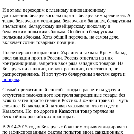
И вот мы переходим к главному инновационному
достижению беларуского экспорта – беларуским креветкам. А
также беларуским устрицам, беларуским бананам, беларуским
апельсинам, беларускому швейцарскому шоколаду и
беларуским польским яблокам. Особенно беларуским
польским яблокам. Хотя общий перечень, на самом деле,
включает сотни товарных позиций.
После первого вторжения в Украину и захвата Крыма Запад
ввел санкции против России. Россия ответила на них
контрсанкциями, запретив ввоз ряда западных товаров. На
Беларусь ни санкции, ни контрсанкции, естественно, не
распространялись. И вот тут-то беларуским властям карта и
поперла
.
Самый примитивный способ – когда в расчете на удачу и
отсутствие таможенного контроля запрещенные товары без
всяких затей просто гнали в Россию. Ложный транзит – чуть
сложнее. В накладной на товар указывали, что он едет в
Казахстан. Но, по дороге в Казахстан товар терялся на
бескрайних российских просторах.
В 2014-2015 годах Беларусь с большим отрывом лидировала
по зафиксированным фактам попыток ввоза санкционных