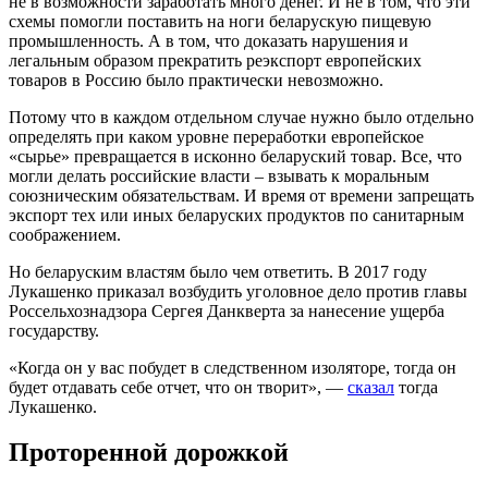
не в возможности заработать много денег. И не в том, что эти
схемы помогли поставить на ноги беларускую пищевую
промышленность. А в том, что доказать нарушения и
легальным образом прекратить реэкспорт европейских
товаров в Россию было практически невозможно.
Потому что в каждом отдельном случае нужно было отдельно
определять при каком уровне переработки европейское
«сырье» превращается в исконно беларуский товар. Все, что
могли делать российские власти – взывать к моральным
союзническим обязательствам. И время от времени запрещать
экспорт тех или иных беларуских продуктов по санитарным
соображением.
Но беларуским властям было чем ответить. В 2017 году
Лукашенко приказал возбудить уголовное дело против главы
Россельхознадзора Сергея Данкверта за нанесение ущерба
государству.
«Когда он у вас побудет в следственном изоляторе, тогда он
будет отдавать себе отчет, что он творит», —
сказал
тогда
Лукашенко.
Проторенной дорожкой