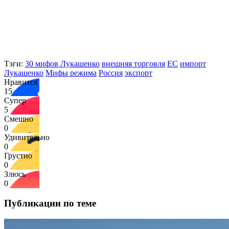
Тэги:
30 мифов Лукашенко
внешняя торговля
ЕС
импорт
Лукашенко
Мифы режима
Россия
экспорт
Нравится
15
Супер
5
Смешно
0
Удивительно
0
Грустно
0
Злюсь
0
Публикации по теме