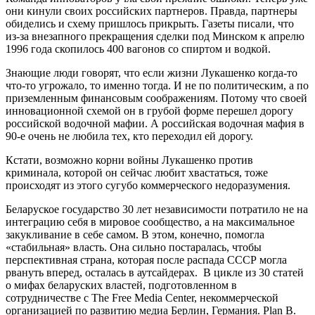
они кинули своих российских партнеров. Правда, партнеры
обиделись и схему пришлось прикрыть. Газеты писали, что
из-за внезапного прекращения сделки под Минском к апрелю
1996 года скопилось 400 вагонов со спиртом и водкой.
Знающие люди говорят, что если жизни Лукашенко когда-то
что-то угрожало, то именно тогда. И не по политическим, а по
приземленным финансовым соображениям. Потому что своей
инновационной схемой он в грубой форме перешел дорогу
российской водочной мафии. А российская водочная мафия в
90-е очень не любила тех, кто переходил ей дорогу.
Кстати, возможно корни войны Лукашенко против
криминала, которой он сейчас любит хвастаться, тоже
происходят из этого сугубо коммерческого недоразумения.
Беларуское государство 30 лет независимости потратило не на
интеграцию себя в мировое сообщество, а на максимальное
закукливание в себе самом. В этом, конечно, помогла
«стабильная» власть. Она сильно постаралась, чтобы
перспективная страна, которая после распада СССР могла
рвануть вперед, осталась в аутсайдерах. В цикле из 30 статей
о мифах беларуских властей, подготовленном в
сотрудничестве с The Free Media Center, некоммерческой
организацией по развитию медиа Берлин, Германия. Plan B.