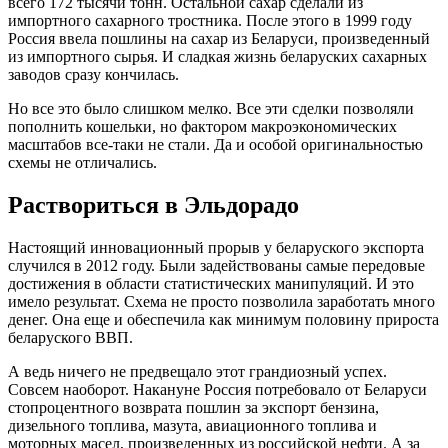
всего 172 тысячи тонн. Остальной сахар сделали из
импортного сахарного тростника. После этого в 1999 году
Россия ввела пошлины на сахар из Беларуси, произведенный
из импортного сырья. И сладкая жизнь беларуских сахарных
заводов сразу кончилась.
Но все это было слишком мелко. Все эти сделки позволяли
пополнить кошельки, но фактором макроэкономических
масштабов все-таки не стали. Да и особой оригинальностью
схемы не отличались.
Раствориться в Эльдорадо
Настоящий инновационный прорыв у беларуского экспорта
случился в 2012 году. Были задействованы самые передовые
достижения в области статистических манипуляций. И это
имело результат. Схема не просто позволила заработать много
денег. Она еще и обеспечила как минимум половину прироста
беларуского ВВП.
А ведь ничего не предвещало этот грандиозный успех.
Совсем наоборот. Накануне Россия потребовало от Беларуси
стопроцентного возврата пошлин за экспорт бензина,
дизельного топлива, мазута, авиационного топлива и
моторных масел, произведенных из российской нефти. А за