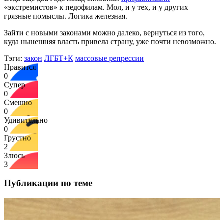
«экстремистов» к педофилам. Мол, и у тех, и у других
грязные помыслы. Логика железная.
Зайти с новыми законами можно далеко, вернуться из того,
куда нынешняя власть привела страну, уже почти невозможно.
Тэги:
закон
ЛГБТ+К
массовые репрессии
Нравится
0
Супер
0
Смешно
0
Удивительно
0
Грустно
2
Злюсь
3
Публикации по теме