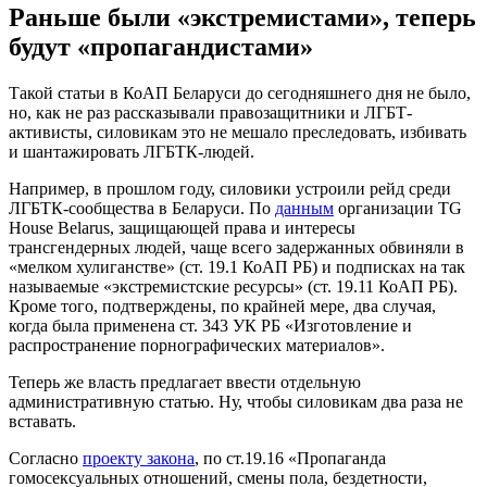
Раньше были «экстремистами», теперь
будут «пропагандистами»
Такой статьи в КоАП Беларуси до сегодняшнего дня не было,
но, как не раз рассказывали правозащитники и ЛГБТ-
активисты, силовикам это не мешало преследовать, избивать
и шантажировать ЛГБТК-людей.
Например, в прошлом году, силовики устроили рейд среди
ЛГБТК-сообщества в Беларуси. По
данным
организации TG
House Belarus, защищающей права и интересы
трансгендерных людей, чаще всего задержанных обвиняли в
«мелком хулиганстве» (ст. 19.1 КоАП РБ) и подписках на так
называемые «экстремистские ресурсы» (ст. 19.11 КоАП РБ).
Кроме того, подтверждены, по крайней мере, два случая,
когда была применена ст. 343 УК РБ «Изготовление и
распространение порнографических материалов».
Теперь же власть предлагает ввести отдельную
административную статью. Ну, чтобы силовикам два раза не
вставать.
Согласно
проекту закона
, по ст.19.16 «Пропаганда
гомосексуальных отношений, смены пола, бездетности,