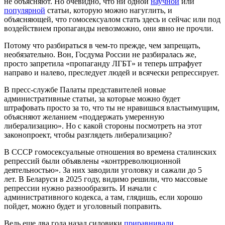
не объясняют. Но очевидно, что ни одной
научной
или
популярной
статьи, которую можно нагуглить, и
объясняющей, что гомосексуалом стать здесь и сейчас или под
воздействием пропаганды невозможно, они явно не прочли.
Потому что разбираться в чем-то прежде, чем запрещать,
необязательно. Вон, Госдума России не разбиралась же,
просто запретила «пропаганду ЛГБТ» и теперь штрафует
направо и налево, преследует людей и всячески репрессирует.
В пресс-службе Палаты представителей новые
административные статьи, за которые можно будет
штрафовать просто за то, что ты не нравишься властьимущим,
объясняют желанием «поддержать умеренную
либерализацию». Но с какой стороны посмотреть на этот
законопроект, чтобы разглядеть либерализацию?
В СССР гомосексуальные отношения во времена сталинских
репрессий были объявлены «контрреволюционной
деятельностью». За них заводили уголовку и сажали до 5
лет. В Беларуси в 2025 году, видимо решили, что массовые
репрессии нужно разнообразить. И начали с
административного кодекса, а там, глядишь, если хорошо
пойдет, можно будет и уголовный поправить.
Ведь еще два года назад силовики
приравнивали