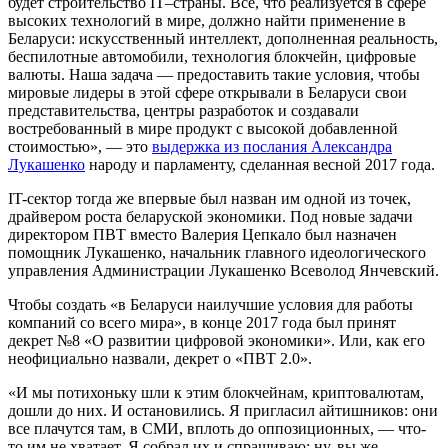
будет строительство IT–страны. Все, что реализуется в сфере
высоких технологий в мире, должно найти применение в
Беларуси: искусственный интеллект, дополненная реальность,
беспилотные автомобили, технология блокчейн, цифровые
валюты. Наша задача — предоставить такие условия, чтобы
мировые лидеры в этой сфере открывали в Беларуси свои
представительства, центры разработок и создавали
востребованный в мире продукт с высокой добавленной
стоимостью», — это
выдержка из послания Александра
Лукашенко
народу и парламенту, сделанная весной 2017 года.
IT-сектор тогда же впервые был назван им одной из точек,
драйвером роста беларуской экономики. Под новые задачи
директором ПВТ вместо Валерия Цепкало был назначен
помощник Лукашенко, начальник главного идеологического
управления Администрации Лукашенко Всеволод Янчевский.
Чтобы создать «в Беларуси наилучшие условия для работы
компаний со всего мира», в конце 2017 года был принят
декрет №8 «О развитии цифровой экономики». Или, как его
неофициально назвали, декрет о «ПВТ 2.0».
«И мы потихоньку шли к этим блокчейнам, криптовалютам,
дошли до них. И остановились. Я пригласил айтишников: они
все плачутся там, в СМИ, вплоть до оппозиционных, — что-
то им не хватает. Я собрал их и спрашиваю: ну, вы же