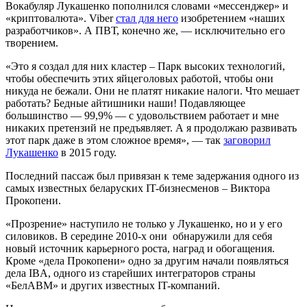
Вокабуляр Лукашенко пополнился словами «мессенджер» и
«криптовалюта». Viber
стал для него
изобретением «наших
разработчиков». А ПВТ, конечно же, — исключительно его
творением.
«Это я создал для них кластер – Парк высоких технологий,
чтобы обеспечить этих яйцеголовых работой, чтобы они
никуда не бежали. Они не платят никакие налоги. Что мешает
работать? Бедные айтишники наши! Подавляющее
большинство — 99,9% — с удовольствием работает и мне
никаких претензий не предъявляет. А я продолжаю развивать
этот парк даже в этом сложное время», — так
заговорил
Лукашенко
в 2015 году.
Последний пассаж был привязан к теме задержания одного из
самых известных беларуских IT-бизнесменов – Виктора
Прокопени.
«Прозрение» наступило не только у Лукашенко, но и у его
силовиков. В середине 2010-х они обнаружили для себя
новый источник карьерного роста, наград и обогащения.
Кроме «дела Прокопени» одно за другим начали появляться
дела IBA, одного из старейших интеграторов страны
«БелАВМ» и других известных IT-компаний.