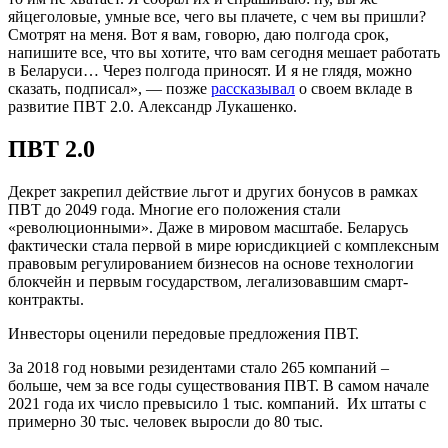
яйцеголовые, умные все, чего вы плачете, с чем вы пришли?
Смотрят на меня. Вот я вам, говорю, даю полгода срок,
напишите все, что вы хотите, что вам сегодня мешает работать
в Беларуси… Через полгода приносят. И я не глядя, можно
сказать, подписал», — позже
рассказывал
о своем вкладе в
развитие ПВТ 2.0. Александр Лукашенко.
ПВТ 2.0
Декрет закрепил действие льгот и других бонусов в рамках
ПВТ до 2049 года. Многие его положения стали
«революционными». Даже в мировом масштабе. Беларусь
фактически стала первой в мире юрисдикцией с комплексным
правовым регулированием бизнесов на основе технологии
блокчейн и первым государством, легализовавшим смарт-
контракты.
Инвесторы оценили передовые предложения ПВТ.
За 2018 год новыми резидентами стало 265 компаний –
больше, чем за все годы существования ПВТ. В самом начале
2021 года их число превысило 1 тыс. компаний. Их штаты с
примерно 30 тыс. человек выросли до 80 тыс.