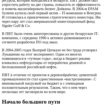
ресурсы, которые находились в Беларуси. ПВТ должен был
упростить работу на две страны, повысить ее эффективность
и помочь масштабировать бизнес Добкина. В 2004-м EPAM
Systems купила свой первый актив – IT-компанию в Венгрии.
И готовилась к привлечению стратегического инвестора. Им
через пару лет стал американский инвестиционный фонд
Siguler Guff & Сo.
В ПВТ были очень заинтересованы и другие беларуские IT-
компании, с середины 1990-х активно развивавшиеся в
сегменте разработки ПО под заказ.
В 2004-2005 годах Валерий Цепкало не без труда уговорил
Лукашенко на этот эксперимент. Один из многих
появившихся в «тучные годы», когда в бюджет реками
вливались нефтедоллары от переработки дешевой и
беспошлинной российской нефти.
ПВТ в отличие от проектов в деревообработке, цементной
промышленности стал единственным «выстрелившим». С
минимальной нагрузкой на бюджет и с очевидным
положительным результатом. Таким, что о нем через
несколько лет заговорили во всем мире.
Начало большого пути