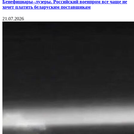
Бенефициары–лузеры. Российский военпром все чаще не
хочет платить беларуским поставщикам
21.07.2026