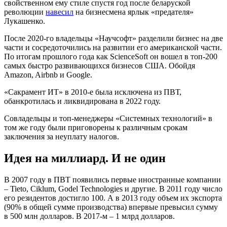
свойственном ему стиле спустя год после беларуской
революции
навесил
на бизнесмена ярлык «предателя»
Лукашенко.
После 2020-го владельцы «Научсофт» разделили бизнес на две
части и сосредоточились на развитии его американской части.
По итогам прошлого года как ScienceSoft он вошел в топ-200
самых быстро развивающихся бизнесов США. Обойдя
Amazon, Airbnb и Google.
«Сакрамент ИТ» в 2010-е была исключена из ПВТ,
обанкротилась и ликвидирована в 2022 году.
Совладельцы и топ-менеджеры «Системных технологий» в
том же году были приговорены к различным срокам
заключения за неуплату налогов.
Идея на миллиард. И не один
В 2007 году в ПВТ появились первые иностранные компании
– Tieto, Ciklum, Godel Technologies и другие. В 2011 году число
его резидентов достигло 100. А в 2013 году объем их экспорта
(90% в общей сумме производства) впервые превысил сумму
в 500 млн долларов. В 2017-м – 1 млрд долларов.