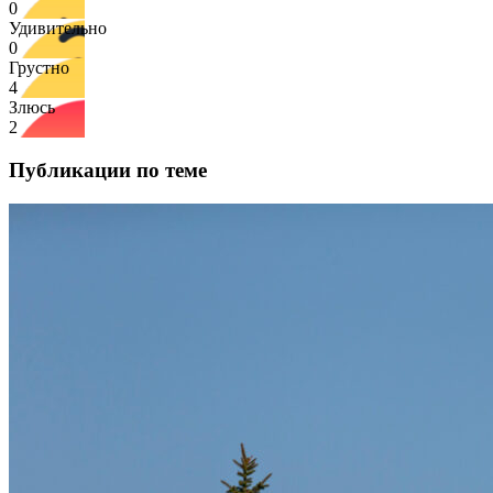
0
Удивительно
0
Грустно
4
Злюсь
2
Публикации по теме