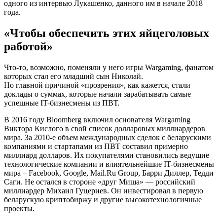
одного из интервью Лукашенко, данного им в начале 2018
года.
«Чтобы обеспечить этих яйцеголовых
работой»
Что-то, возможно, поменяли у него игры Wargaming, фанатом
которых стал его младший сын Николай.
Но главной причиной «прозрения», как кажется, стали
доклады о суммах, которые начали зарабатывать самые
успешные IT-бизнесмены из ПВТ.
В 2016 году Bloomberg включил основателя Wargaming
Виктора Кислого в свой список долларовых миллиардеров
мира. За 2010-е объем международных сделок с беларускими
компаниями и стартапами из ПВТ составил примерно
миллиард долларов. Их покупателями становились ведущие
технологические компании и влиятельнейшие IT-бизнесмены
мира – Facebook, Google, Mail.Ru Group, Барри Диллер, Тедди
Саги. Не остался в стороне «друг Миша» — российский
миллиардер Михаил Гуцериев. Он инвестировал в первую
беларускую криптобиржу и другие высокотехнологичные
проекты.