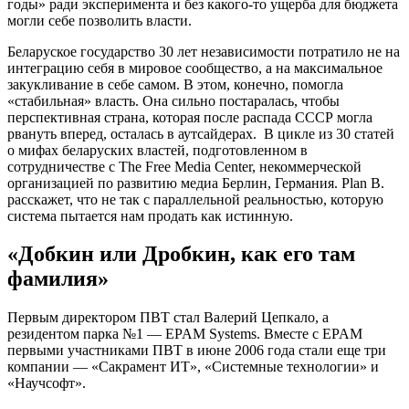
годы» ради эксперимента и без какого-то ущерба для бюджета
могли себе позволить власти.
Беларуское государство 30 лет независимости потратило не на
интеграцию себя в мировое сообщество, а на максимальное
закукливание в себе самом. В этом, конечно, помогла
«стабильная» власть. Она сильно постаралась, чтобы
перспективная страна, которая после распада СССР могла
рвануть вперед, осталась в аутсайдерах. В цикле из 30 статей
о мифах беларуских властей, подготовленном в
сотрудничестве с The Free Media Center, некоммерческой
организацией по развитию медиа Берлин, Германия. Plan B.
расскажет, что не так с параллельной реальностью, которую
система пытается нам продать как истинную.
«Добкин или Дробкин, как его там
фамилия»
Первым директором ПВТ стал Валерий Цепкало, а
резидентом парка №1 — EPAM Systems. Вместе с EPAM
первыми участниками ПВТ в июне 2006 года стали еще три
компании — «Сакрамент ИТ», «Системные технологии» и
«Научсофт».