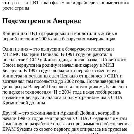
этот раз — о ПВТ как о флагмане и драйвере экономического
роста страны.
Подсмотрено в Америке
Концепцию ПВТ сформировали и воплотили в жизнь в
первой половине 2000-х два беларуских «американца».
Один из них – это выпускник беларуского политеха и
МГИМО Валерий Цепкало. В 1991 году он работал в
посольстве СССР в Финляндии, а после развала Советского
Союза вернулся на родину и начал дипкарьеру в МИД
Беларуси. В 1997 году с должности первого заместителя
министра иностранных дел Цепкало отправился в США и
возглавлял там посольство до 2002 года. После завершения
дипкарьеры Валерий Цепкало стал помощником Лукашенко
по науке и технологиям. И с 2004 года начал лоббировать
создание в Беларуси аналога «подсмотренной» им в США
Кремниевой долины.
Другой – это экс-минчанин Аркадий Добкин, который в
начале 1990-х годов эмигрировал в США. Созданная им там
компания по разработке под заказ программного обеспечения
EPAM Systems со своего первого дня опиралась на трудовые