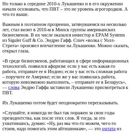
Но только к середине 2010-х Лукашенко и в его окружении
начали осознавать, что ПВТ – это не уровень агрогородков. А
что-то выше.
Важным в поэтапном прозрении, затянувшемся на несколько
лет, стал визит в 2010-м в Минск группы американских
бизнесменов. В их числе оказался инвестор в EPAM Systems
из Siguler Guff & Сo. Эндрю Гафф. Спич «волка с Уолл-
Стрита» произвел впечатление на Лукашенко. Можно сказать,
открыл глаза.
«В среде бизнесменов, работающих в сфере информационных
технологий, появился афоризм: если у вас есть какая-то
работа, отправьте ее в Индию; если у вас есть сложная работа
– поручите ее Америке; если же у вас появилась работа,
которую невозможно выполнить, – отправьте ее в Беларусь»,
—
слова
Эндрю Гаффа заставили Лукашенко присмотреться к
ПВТ.
Их Лукашенко потом будет неоднократно пересказывать.
«Слушайте, я никогда не был так поражен за свои годы
президентства, как после этих слов. Я тогда, за это
ухватившись, думаю: «Ну, раз мы что-то можем, чего-то
стоим, надо помогать этим айтишникам», — это
цитата
из