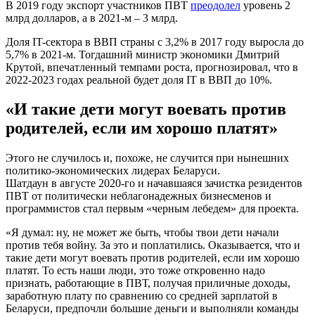
В 2019 году экспорт участников ПВТ
преодолел
уровень 2
млрд долларов, а в 2021-м – 3 млрд.
Доля IT-сектора в ВВП страны c 3,2% в 2017 году выросла до
5,7% в 2021-м. Тогдашний министр экономики Дмитрий
Крутой, впечатленный темпами роста, прогнозировал, что в
2022-2023 годах реальной будет доля IT в ВВП до 10%.
«И такие дети могут воевать против
родителей, если им хорошо платят»
Этого не случилось и, похоже, не случится при нынешних
политико-экономических лидерах Беларуси.
Шатдаун в августе 2020-го и начавшаяся зачистка резидентов
ПВТ от политически неблагонадежных бизнесменов и
программистов стал первым «черным лебедем» для проекта.
«Я думал: ну, не может же быть, чтобы твои дети начали
против тебя войну. За это и поплатились. Оказывается, что и
такие дети могут воевать против родителей, если им хорошо
платят. То есть наши люди, это тоже откровенно надо
признать, работающие в ПВТ, получая приличные доходы,
заработную плату по сравнению со средней зарплатой в
Беларуси, предпочли большие деньги и выполняли команды