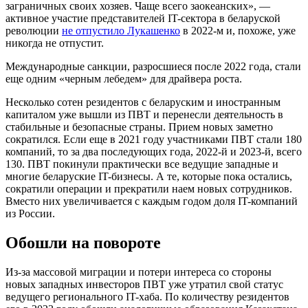
заграничных своих хозяев. Чаще всего заокеанских», —
активное участие представителей IT-сектора в беларуской
революции
не отпустило Лукашенко
в 2022-м и, похоже, уже
никогда не отпустит.
Международные санкции, разросшиеся после 2022 года, стали
еще одним «черным лебедем» для драйвера роста.
Несколько сотен резидентов с беларуским и иностранным
капиталом уже вышли из ПВТ и перенесли деятельность в
стабильные и безопасные страны. Прием новых заметно
сократился. Если еще в 2021 году участниками ПВТ стали 180
компаний, то за два последующих года, 2022-й и 2023-й, всего
130. ПВТ покинули практически все ведущие западные и
многие беларуские IT-бизнесы. А те, которые пока остались,
сократили операции и прекратили наем новых сотрудников.
Вместо них увеличивается с каждым годом доля IT-компаний
из России.
Обошли на повороте
Из-за массовой миграции и потери интереса со стороны
новых западных инвесторов ПВТ уже утратил свой статус
ведущего регионального IT-хаба. По количеству резидентов