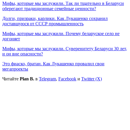
Мифы, которые мы заслужили. Так ли тщательно в Беларуси
оберегают традиционные семейные ценности?
Долги, призраки, карлики. Как Лукашенко сохранил
доставшуюся от СССР промышленность
Мифы, которые мы заслужили. Почему беларуское село не
догоняет
Мифы, которые мы заслужили. Суверенитету Беларуси 30 лет,
и он вне опасности?
Это фиаско, братан. Как Лукашенко провалил свои
мегапроекты
Читайте
Plan B.
в
Telegram
,
Facebook
и
Twitter (X)