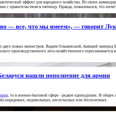
ктический эффект для народного хозяйства. Из своих командир
ии с правительством в пятницу. Правда, пожаловался, что ничег
тво — все, что мы имеем», — говорит Л
ил двух новых министров. Вадим Ольшевский, бывший зампред Б
ского производственного лесо-хозяйственного пересаживается в
Беларуси нашли пополнение для армии
хрон
, то в военно-бытовой сфере - редкое единодушие. И обще
ой) нерадивых, недовольных, несогласных или бесполезных.