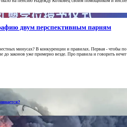
 было на пенсию Надежду Котковец своим помощником и инспек
графию двум перспективным парням
естных минусах? В конкуренции и правилах. Первая - чтобы по во
не до законов уже примерно везде. Про правила и говорить нече
ачинается?