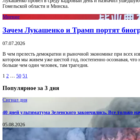
Лукашенко провел в среду кадровый день и назначил ушедшую
Гомельской области и Минска.
Мнение
Зачем Лукашенко и Трамп портят био
07.07.2026
В чем прелесть демократии и рыночной экономике при всех изв
котором мы живем уже шестой год, постепенно осознавая, что 
больше чем один человек, там трагедия.
1
2
…
50
51
Популярное за 3 дня
Сигнал дня
40 дней ультиматума Зеленского закончились. Все только н
05.08.2026