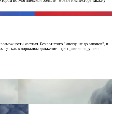
тором по Могилевской области. Новые инспектора также у
зможности честная. Без вот этого "иногда не до законов", в
го. Тут как в дорожном движении - где правила нарушает