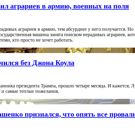
ил аграриев в армию, военных на поля
дивых аграриев в армию, тем абсурднее у него получается. Но 
осударственная машина занята поиском нерадивых аграриев, кото
еми, кто просто не хочет работать.
чился без Джона Коула
анника президента Трампа, прошло четыре месяца. И кажется, Л
т и самые теплые пожелания.
кашенко признался, что опять все провал