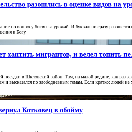
ельство разошлись в оценке видов на ур
ие по вопросу битвы за урожай. И буквально сразу разошелся в
щения к Богу.
дет хантить мигрантов, и велел топить п
ей поездки в Шкловский район. Там, на малой родине, как раз 
м и высказался по злободневным темам. Если кратко: людей не х
ернул Котковец в обойму