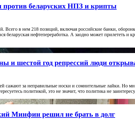
и против беларуских НПЗ и крипты
й. Всего в нем 218 позиций, включая российские банки, оборонк
вся беларуская нефтепереработка. А заодно может прилететь и кр
ны и шестой год репрессий люди открыв
дей сажают за неправильные носки и сомнительные лайки. Но мн
ересуетесь политикой, это не значит, что политика не заинтересу
кий Минфин решил не брать в долг