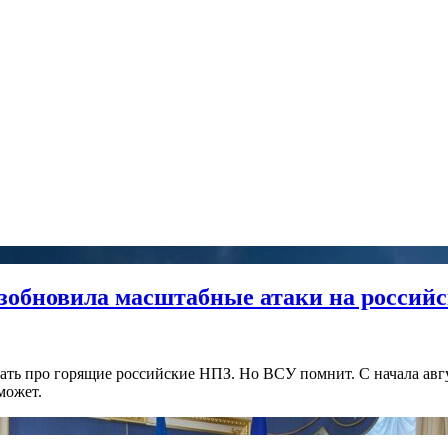
озобновила масштабные атаки на россий
вать про горящие российские НПЗ. Но ВСУ помнит. С начала ав
может.