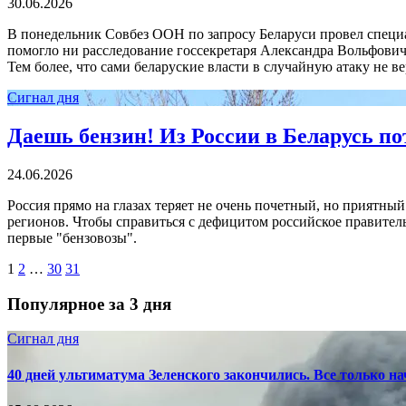
30.06.2026
В понедельник Совбез ООН по запросу Беларуси провел специаль
помогло ни расследование госсекретаря Александра Вольфовича,
Тем более, что сами беларуские власти в случайную атаку не ве
Сигнал дня
Даешь бензин! Из России в Беларусь п
24.06.2026
Россия прямо на глазах теряет не очень почетный, но приятны
регионов. Чтобы справиться с дефицитом российское правитель
первые "бензовозы".
1
2
…
30
31
Популярное за 3 дня
Сигнал дня
40 дней ультиматума Зеленского закончились. Все только н