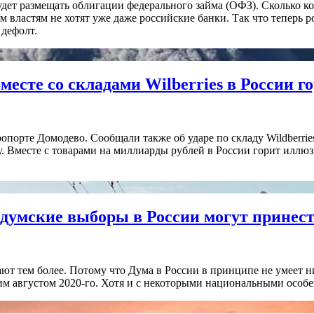
дет размещать облигации федерального займа (ОФЗ). Сколько к
ким властям не хотят уже даже российские банки. Так что теперь
 дефолт.
месте со складами Wilberries в России 
опорте Домодево. Сообщали также об ударе по складу Wildberries
. Вместе с товарами на миллиарды рублей в России горит иллюз
у думские выборы в России могут принес
т тем более. Потому что Дума в России в принципе не умеет нич
им августом 2020-го. Хотя и с некоторыми национальными особ