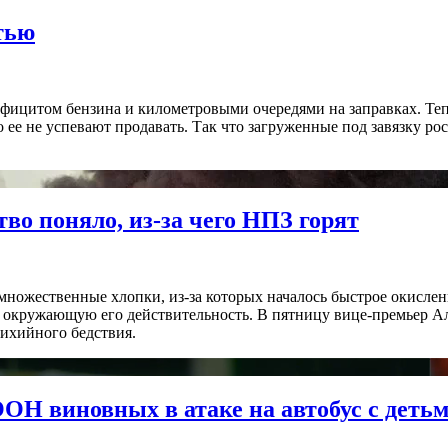
тью
фицитом бензина и километровыми очередями на заправках. Тепе
о ее не успевают продавать. Так что загруженные под завязку р
во поняло, из-за чего НПЗ горят
множественные хлопки, из-за которых началось быстрое окисле
 окружающую его действительность. В пятницу вице-премьер А
тихийного бедствия.
ООН виновных в атаке на автобус с деть