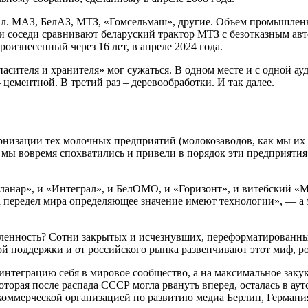
МАЗ, БелАЗ, МТЗ, «Гомсельмаш», другие. Объем промышленного
и соседи сравнивают беларуский трактор МТЗ с безотказным авт
роизнесенный через 16 лет, в апреле 2024 года.
пасителя и хранителя» мог сужаться. В одном месте и с одной а
цементной. В третий раз – деревообработки. И так далее.
дернизации тех молочных предприятий (молокозаводов, как мы их
я мы вовремя спохватились и привели в порядок эти предприятия
«Планар», и «Интеграл», и БелОМО, и «Горизонт», и витебский 
а передел мира определяющее значение имеют технологии», — а 
енность? Сотни закрытых и исчезнувших, переформатированных 
ой поддержки и от российского рынка развенчивают этот миф, 
интеграцию себя в мировое сообщество, а на максимальное закук
которая после распада СССР могла рвануть вперед, осталась в ау
оммерческой организацией по развитию медиа Берлин, Германи