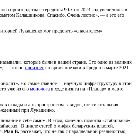
 производства с середины 90-х по 2023 год увеличился в
оматом Калашникова. Спасибо. Очень лестно», — а это его
удиторией Лукашенко мог предстать «спасителем»
 называли), которые были в нашей стране. Это одно из великих
», — это он
произнес
во время поездки в Гродно в марте 2021
«Монолит». Но самое главное — научную инфраструктуру в этой
это уже из его
монолога
в ходе визита на «Планар» в марте
в склады и арт-пространства заводов, почти тотальная
рожденный при Лукашенко.
ливание в себе самом. В этом, конечно, помогла «стабильная»
тсайдерах. В цикле статей о мифах беларуских властей,
я.
Plan B.
расскажет, что не так с параллельной реальностью,