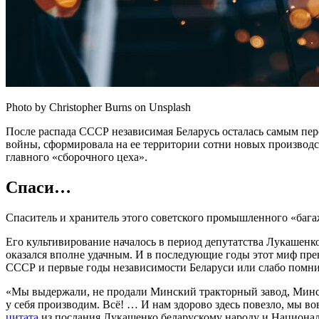
Photo by Christopher Burns on Unsplash
После распада СССР независимая Беларусь осталась самым п
войны, сформировала на ее территории сотни новых производст
главного «сборочного цеха».
Спаси…
Спаситель и хранитель этого советского промышленного «бага
Его культивирование началось в период депутатства Лукашенко
оказался вполне удачным. И в последующие годы этот миф пре
СССР и первые годы независимости Беларуси или слабо помнит
«Мы выдержали, не продали Минский тракторный завод, Минс
у себя производим. Всё! … И нам здорово здесь повезло, мы в
цитата
из послания Лукашенко беларускому народу и Национал