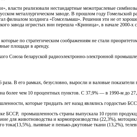
ии», власти реализовали нестандартные межотраслевые симбиозы
русском металлургическом заводе. В прошлом году Гомельский
л филиалом холдинга «Гомсельмаш». Решения эти не от хорошей
ого завода игристых вин перешла «Криница», в начале 2000-х 
, которые по стратегическим соображениям не стали приоритето
мные площади в аренду.
кого Союза беларуской радиоэлектронно-электронной промышлен
6 раза. В его рамках, безусловно, выросли и валовые показател
на более чем 10 процентных пунктов. С 37,9% — в 1990-м до 27
шленности, которые тридцать лет назад являлись гордостью БСС
тике БССР, промышленность страны выпускала 10 групп продукц
ние для животноводства и кормопроизводства (22,3%), мотоцикл
ого тока(13,5%), льняные и пенько-джутовые ткани (13,2%), тел