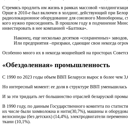
Стремясь продлить им жизнь в рамках массовой «холдингизац
Орше в 2010-е был включен в холдинг, действующий при Бело
радиолокационное оборудование для союзного Минобороны, ста
кого нужно присоединять. В прошлом году в подчинение Минск
инвестировать в нее компанией «Балтика».
Наконец, еще несколько десятков «сохраненных» заводов
Или предприятия –призраки, сдающие свои некогда огро
Особенно много их в некогда мощнейшей на просторах Советс
«Обездоленная» промышленность
С 1990 по 2023 годы объем ВВП Беларуси вырос в более чем 3,
Но интересный момент: ее доля в структуре ВВП уменьшилась 
И за эти тридцать лет большинство отраслей беларуской промы
В 1990 году, по данным Государственного комитета по статис
их числе были химволокна и нити(30,7%), машины и оборудова
велосипеды (без детских) (14,4%), электродвигатели переменн
ткани (10,1%).