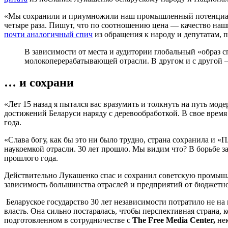
«Мы сохранили и приумножили наш промышленный потенциал. 
четыре раза. Пишут, что по соотношению цена — качество наш
почти аналогичный спич
из обращения к народу и депутатам, п
В зависимости от места и аудитории глобальный «образ с
молокоперерабатывающей отрасли. В другом и с другой – 
… и сохрани
«Лет 15 назад я пытался вас вразумить и толкнуть на путь мо
достижений Беларуси наряду с деревообработкой. В свое врем
года.
«Слава богу, как бы это ни было трудно, страна сохранила и 
наукоемкой отрасли. 30 лет прошло. Мы видим что? В борьбе з
прошлого года.
Действительно Лукашенко спас и сохранил советскую промышл
зависимость большинства отраслей и предприятий от бюджетн
Беларуское государство 30 лет независимости потратило не на 
власть. Она сильно постаралась, чтобы перспективная страна, 
подготовленном в сотрудничестве с
The Free Media Center,
нек