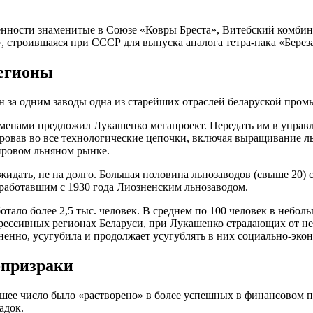
ности знаменитые в Союзе «Ковры Бреста», Витебский комбина
 строившаяся при СССР для выпуска аналога тетра-пака «Береза
регионы
н за одним заводы одна из старейших отраслей беларуской про
есменами предложил Лукашенко мегапроект. Передать им в управ
ровав во все технологические цепочки, включая выращивание л
ировом льняном рынке.
жидать, не на долго. Большая половина льнозаводов (свыше 20) 
с работавшим с 1930 года Лиозненским льнозаводом.
ботало более 2,5 тыс. человек. В среднем по 100 человек в неб
ессивных регионах Беларуси, при Лукашенко страдающих от не
ненно, усугубила и продолжает усугублять в них социально-эк
-призраки
ьшее число было «растворено» в более успешных в финансовом п
адок.