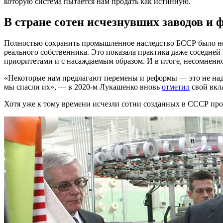
которую система пытается нам продать как истинную.
В стране сотен исчезнувших заводов и 
Полностью сохранить промышленное наследство БССР было нев
реального собственника. Это показала практика даже соседне
приоритетами и с насаждаемым образом. И в итоге, несомненно
«Некоторые нам предлагают перемены и реформы — это не надо
мы спасли их», — в 2020-м Лукашенко вновь
отметил
свой вкл
Хотя уже к тому времени исчезли сотни созданных в СССР прои