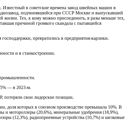
. Известный в советские времена завод швейных машин в
 радиозавод, подчинявшийся при СССР Москве и выпускавший
 жизни. Тех, к кому можно присоединить, в разы меньше тех,
ставшая причиной громкого скандала с пытавшейся
м господдержки, превратились в предприятия-карлики.
ности и в станкостроении.
и промышленности.
,5% — в 2023-м.
Р, потеряли свои лидерские позиции.
ии, доля которых в союзном производстве превышала 10%. В
ы и мотороллеры (20,6%), минеральные удобрения (18,9%),
евизоры (12,3%), радиоприемные устройства (10,7%) и шелковые