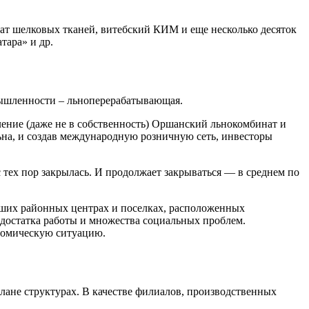
т шелковых тканей, витебский КИМ и еще несколько десяток
тара» и др.
мышленности – льноперерабатывающая.
ление (даже не в собственность) Оршанский льнокомбинат и
ьна, и создав международную розничную сеть, инвесторы
с тех пор закрылась. И продолжает закрываться — в среднем по
ольших районных центрах и поселках, расположенных
достатка работы и множества социальных проблем.
ономическую ситуацию.
лане структурах. В качестве филиалов, производственных