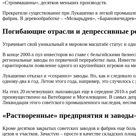
«Строммашины», десятков меньших производств.
Прекратили существование при Лукашенко в легкой промышлен
фабрик. В деревообработке – «Мозырьдрев», «Барановичидрев»,
Погибающие отрасли и депрессивные 
Утрачивает свой уникальный в мировом масштабе статус и оди
В конце 2000-х пул инвесторов во главе с бельгийскими бизн
региональные заводы по первичной переработке льна. Инвести
гарантировали появление одного из крупнейших игроков на м
Лукашенко отказал и «сохранил» заводы. Но, как и следовало о
одному-два в год. Летом этого года, например, это случилось 
На этих 20 исчезнувших льнозаводах еще в середине 2010-х ра
преимущественно на Витебщине и Могилевщине. В самых депр
Ликвидация этого советского промышленного наследия, несом
«Растворенные» предприятия и заводы
Кроме десятков закрытых советских заводов и фабрик еще бол
цехов и участков. Зачастую – просто в качестве складских площ