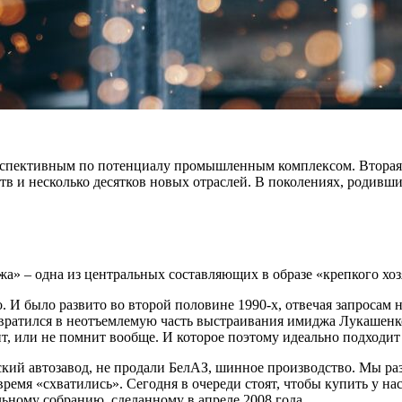
ерспективным по потенциалу промышленным комплексом. Вторая
в и несколько десятков новых отраслей. В поколениях, родивши
жа» – одна из центральных составляющих в образе «крепкого хо
. И было развито во второй половине 1990-х, отвечая запросам
вратился в неотъемлемую часть выстраивания имиджа Лукашенко 
, или не помнит вообще. И которое поэтому идеально подходит
кий автозавод, не продали БелАЗ, шинное производство. Мы ра
овремя «схватились». Сегодня в очереди стоят, чтобы купить у н
ьному собранию, сделанному в апреле 2008 года.