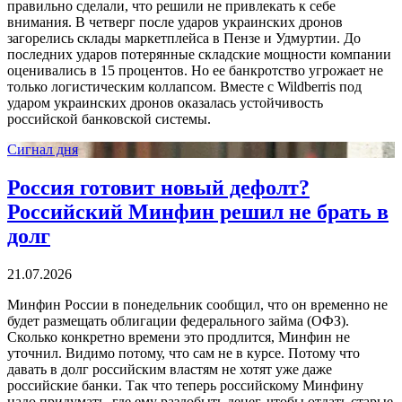
правильно сделали, что решили не привлекать к себе
внимания. В четверг после ударов украинских дронов
загорелись склады маркетплейса в Пензе и Удмуртии. До
последних ударов потерянные складские мощности компании
оценивались в 15 процентов. Но ее банкротство угрожает не
только логистическим коллапсом. Вместе с Wildberris под
ударом украинских дронов оказалась устойчивость
российской банковской системы.
Сигнал дня
Россия готовит новый дефолт?
Российский Минфин решил не брать в
долг
21.07.2026
Минфин России в понедельник сообщил, что он временно не
будет размещать облигации федерального займа (ОФЗ).
Сколько конкретно времени это продлится, Минфин не
уточнил. Видимо потому, что сам не в курсе. Потому что
давать в долг российским властям не хотят уже даже
российские банки. Так что теперь российскому Минфину
надо придумать, где ему раздобыть денег, чтобы отдать старые