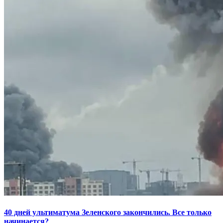
40 дней ультиматума Зеленского закончились. Все только
начинается?