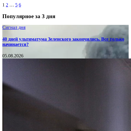
1
2
…
5
6
Популярное за 3 дня
Сигнал дня
40 дней ультиматума Зеленского закончились. Все только
начинается?
05.08.2026