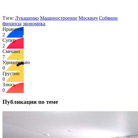
Тэги:
Лукашенко
Машиностроение
Москвич
Собянин
финансы
экономика
Нравится
2
Супер
2
Смешно
7
Удивительно
0
Грустно
0
Злюсь
0
Публикации по теме