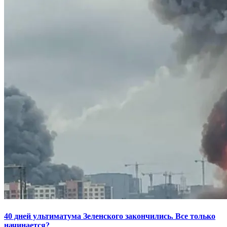
40 дней ультиматума Зеленского закончились. Все только
начинается?