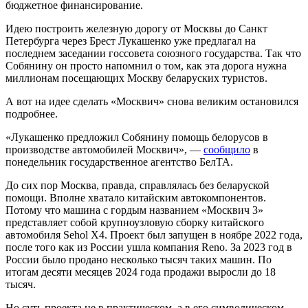
бюджетное финансирование.
Идею построить железную дорогу от Москвы до Санкт
Петербурга через Брест Лукашенко уже предлагал на
последнем заседании госсовета союзного государства. Так что
Собянину он просто напомнил о том, как эта дорога нужна
миллионам посещающих Москву беларуских туристов.
А вот на идее сделать «Москвич» снова великим остановился
подробнее.
«Лукашенко предложил Собянину помощь белорусов в
производстве автомобилей Москвич», —
сообщило
в
понедельник государственное агентство БелТА.
До сих пор Москва, правда, справлялась без беларуской
помощи. Вполне хватало китайским автокомпонентов.
Потому что машина с гордым названием «Москвич 3»
представляет собой крупноузловую сборку китайского
автомобиля Sehol X4. Проект был запущен в ноябре 2022 года,
после того как из России ушла компания Reno. За 2023 год в
России было продано несколько тысяч таких машин. По
итогам десяти месяцев 2024 года продажи выросли до 18
тысяч.
Но суть проекта не в практическом, а в его символическом