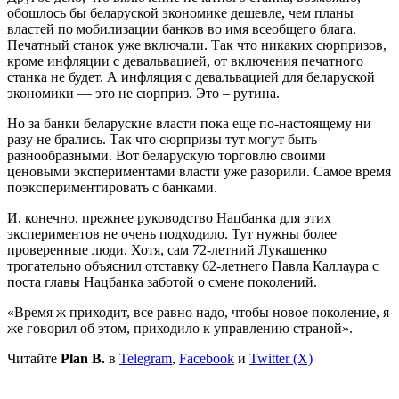
обошлось бы беларуской экономике дешевле, чем планы
властей по мобилизации банков во имя всеобщего блага.
Печатный станок уже включали. Так что никаких сюрпризов,
кроме инфляции с девальвацией, от включения печатного
станка не будет. А инфляция с девальвацией для беларуской
экономики — это не сюрприз. Это – рутина.
Но за банки беларуские власти пока еще по-настоящему ни
разу не брались. Так что сюрпризы тут могут быть
разнообразными. Вот беларускую торговлю своими
ценовыми экспериментами власти уже разорили. Самое время
поэкспериментировать с банками.
И, конечно, прежнее руководство Нацбанка для этих
экспериментов не очень подходило. Тут нужны более
проверенные люди. Хотя, сам 72-летний Лукашенко
трогательно объяснил отставку 62-летнего Павла Каллаура с
поста главы Нацбанка заботой о смене поколений.
«Время ж приходит, все равно надо, чтобы новое поколение, я
же говорил об этом, приходило к управлению страной».
Читайте
Plan B.
в
Telegram
,
Facebook
и
Twitter (X)