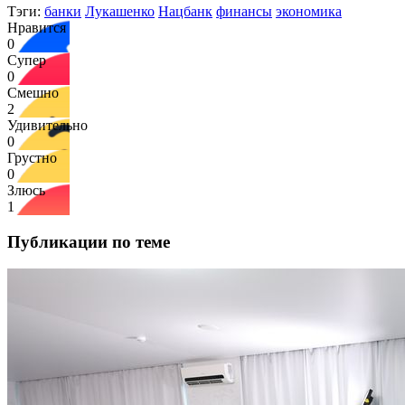
Тэги:
банки
Лукашенко
Нацбанк
финансы
экономика
Нравится
0
Супер
0
Смешно
2
Удивительно
0
Грустно
0
Злюсь
1
Публикации по теме