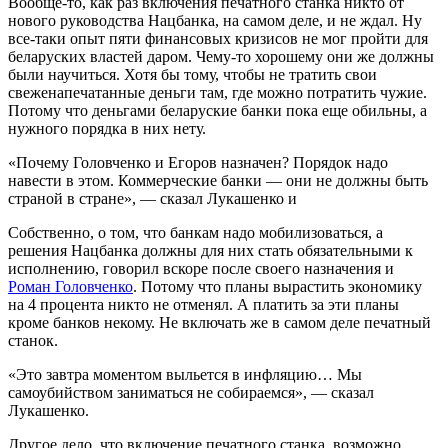
Вообще-то, как раз включения печатного станка никто от
нового руководства Нацбанка, на самом деле, и не ждал. Ну
все-таки опыт пяти финансовых кризисов не мог пройти для
беларуских властей даром. Чему-то хорошему они же должны
были научиться. Хотя бы тому, чтобы не тратить свои
свеженапечатанные деньги там, где можно потратить чужие.
Потому что деньгами беларуские банки пока еще обильны, а
нужного порядка в них нету.
«Почему Головченко и Егоров назначен? Порядок надо
навести в этом. Коммерческие банки — они не должны быть
страной в стране», — сказал Лукашенко и
Собственно, о том, что банкам надо мобилизоваться, а
решения Нацбанка должны для них стать обязательными к
исполнению, говорил вскоре после своего назначения и
Роман Головченко
. Потому что планы вырастить экономику
на 4 процента никто не отменял. А платить за эти планы
кроме банков некому. Не включать же в самом деле печатный
станок.
«Это завтра моментом выльется в инфляцию… Мы
самоубийством заниматься не собираемся», — сказал
Лукашенко.
Другое дело, что включение печатного станка, возможно,