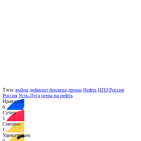
Тэги:
война
дефицит бензина
дроны
Нефть
НПЗ Россия
Россия
Усть-Луга
цены на нефть
Нравится
6
Супер
1
Смешно
1
Удивительно
0