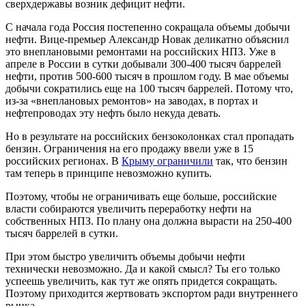
сверхдержавы возник дефицит нефти.
С начала года Россия постепенно сокращала объемы добычи
нефти. Вице-премьер Александр Новак деликатно объяснил
это внеплановыми ремонтами на российских НПЗ. Уже в
апреле в России в сутки добывали 300-400 тысяч баррелей
нефти, против 500-600 тысяч в прошлом году. В мае объемы
добычи сократились еще на 100 тысяч баррелей. Потому что,
из-за «внеплановых ремонтов» на заводах, в портах и
нефтепроводах эту нефть было некуда девать.
Но в результате на российских бензоколонках стал пропадать
бензин. Ограничения на его продажу ввели уже в 15
российских регионах. В
Крыму ограничили
так, что бензин
там теперь в принципе невозможно купить.
Поэтому, чтобы не ограничивать еще больше, российские
власти собираются увеличить переработку нефти на
собственных НПЗ. По плану она должна вырасти на 250-400
тысяч баррелей в сутки.
При этом быстро увеличить объемы добычи нефти
технически невозможно. Да и какой смысл? Ты его только
успеешь увеличить, как тут же опять придется сокращать.
Поэтому приходится жертвовать экспортом ради внутреннего
рынка.