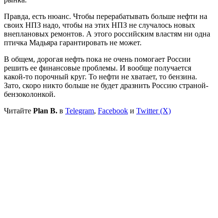
Правда, есть нюанс. Чтобы перерабатывать больше нефти на
своих НПЗ надо, чтобы на этих НПЗ не случалось новых
внеплановых ремонтов. А этого российским властям ни одна
птичка Мадьяра гарантировать не может.
В общем, дорогая нефть пока не очень помогает России
решить ее финансовые проблемы. И вообще получается
какой-то порочный круг. То нефти не хватает, то бензина.
Зато, скоро никто больше не будет дразнить Россию страной-
бензоколонкой.
Читайте
Plan B.
в
Telegram
,
Facebook
и
Twitter (X)