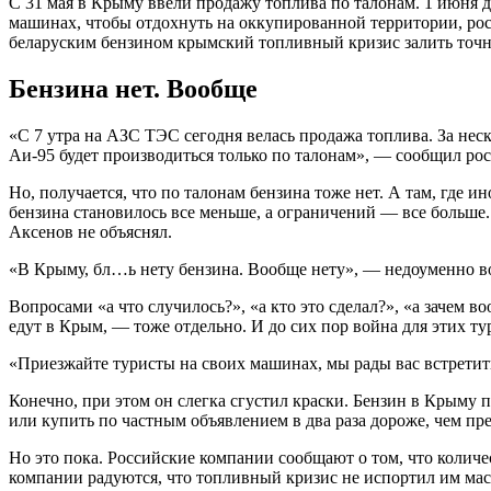
С 31 мая в Крыму ввели продажу топлива по талонам. 1 июня
машинах, чтобы отдохнуть на оккупированной территории, росс
беларуским бензином крымский топливный кризис залить точн
Бензина нет. Вообще
«С 7 утра на АЗС ТЭС сегодня велась продажа топлива. За нес
Аи-95 будет производиться только по талонам», — сообщил ро
Но, получается, что по талонам бензина тоже нет. А там, где и
бензина становилось все меньше, а ограничений — все больше.
Аксенов не объяснял.
«В Крыму, бл…ь нету бензина. Вообще нету», — недоуменно во
Вопросами «а что случилось?», «а кто это сделал?», «а зачем 
едут в Крым, — тоже отдельно. И до сих пор война для этих т
«Приезжайте туристы на своих машинах, мы рады вас встретит
Конечно, при этом он слегка сгустил краски. Бензин в Крыму п
или купить по частным объявлением в два раза дороже, чем пре
Но это пока. Российские компании сообщают о том, что количе
компании радуются, что топливный кризис не испортил им мас