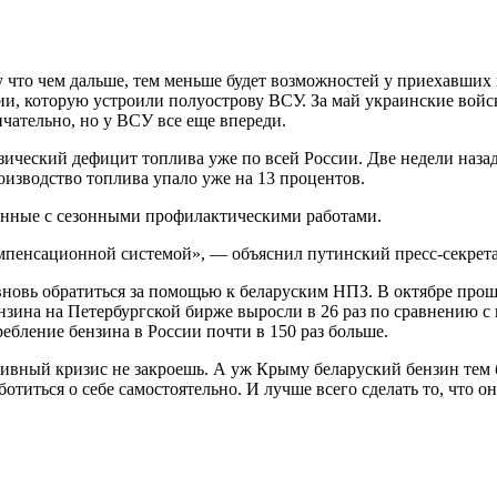
 что чем дальше, тем меньше будет возможностей у приехавших 
и, которую устроили полуострову ВСУ. За май украинские войс
чательно, но у ВСУ все еще впереди.
зический дефицит топлива уже по всей России. Две недели наза
оизводство топлива упало уже на 13 процентов.
язанные с сезонными профилактическими работами.
омпенсационной системой», — объяснил путинский пресс-секрет
новь обратиться за помощью к беларуским НПЗ. В октябре прош
бензина на Петербургской бирже выросли в 26 раз по сравнению
ебление бензина в России почти в 150 раз больше.
ный кризис не закроешь. А уж Крыму беларуский бензин тем бо
титься о себе самостоятельно. И лучше всего сделать то, что он