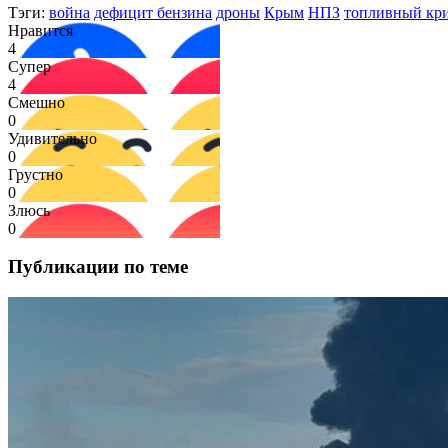
Тэги:
война
дефицит бензина
дроны
Крым
НПЗ
топливный кр
Нравится
4
Супер
4
Смешно
0
Удивительно
0
Грустно
0
Злюсь
0
Публикации по теме