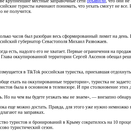
 две крупнейшие местные заправочные сети
объявили
, что они н
ийские туристы начинают понимать, что уехать смогут не все. 
о не получится.
колько часов был разобран весь сформированный лимит на день.
ссийский губернатор Севастополя Михаил Развожаев.
ногда есть, надолго его не хватает. Первые ограничения на прод
 Глава оккупированной территории Сергей Аксенов обещал решит
змущается в TikTok российская туристка, приехавшая отдохнут
вообще ехать на оккупированные территории», туристка не задает
уристов была в основном в телевизоре. И при столкновение этих
ь. Но на чем вы будете уезжать мы не знаем», — внезапно обна
ока еще можно достать. Правда, для этого уже нужно немножко п
длагают на заправках.
ство туристов и бронирований в Крыму сократилось на 10 процен
сово туристический сезон.