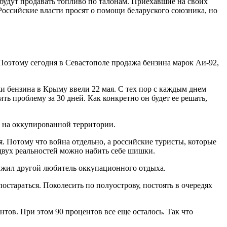
е будут продавать топливо по талонам. Приехавшие на своих
Российские власти просят о помощи беларуского союзника, но
 Поэтому сегодня в Севастополе продажа бензина марок Аи-92,
ажи бензина в Крыму ввели 22 мая. С тех пор с каждым днем
ь проблему за 30 дней. Как конкретно он будет ее решать,
ь на оккупированной территории.
ся. Потому что война отдельно, а российские туристы, которые
 двух реальностей можно набить себе шишки.
ружил другой любитель оккупационного отдыха.
остараться. Поколесить по полуострову, постоять в очередях
тов. При этом 90 процентов все еще осталось. Так что