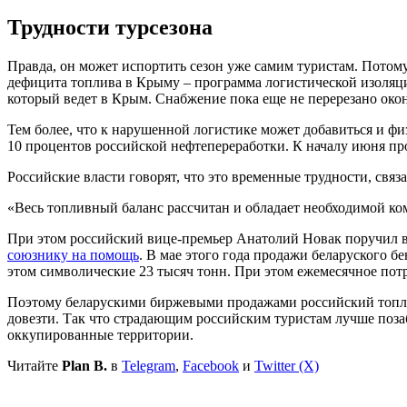
Трудности турсезона
Правда, он может испортить сезон уже самим туристам. Потому
дефицита топлива в Крыму – программа логистической изоляци
который ведет в Крым. Снабжение пока еще не перерезано окон
Тем более, что к нарушенной логистике может добавиться и фи
10 процентов российской нефтепереработки. К началу июня пр
Российские власти говорят, что это временные трудности, св
«Весь топливный баланс рассчитан и обладает необходимой к
При этом российский вице-премьер Анатолий Новак поручил в
союзнику на помощь
. В мае этого года продажи беларуского 
этом символические 23 тысяч тонн. При этом ежемесячное потр
Поэтому беларускими биржевыми продажами российский топлив
довезти. Так что страдающим российским туристам лучше позабо
оккупированные территории.
Читайте
Plan B.
в
Telegram
,
Facebook
и
Twitter (X)