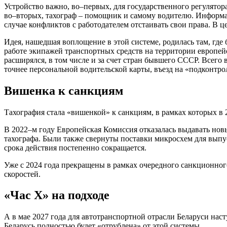
Устройство важно, во–первых, для государственного регулятор
во–вторых, тахограф – помощник и самому водителю. Информац
случае конфликтов с работодателем отстаивать свои права. В
Идея, нашедшая воплощение в этой системе, родилась там, где
работе экипажей транспортных средств на территории европейс
расширялся, в том числе и за счет стран бывшего СССР. Всего 
точнее персональной водительской карты, въезд на «подконтр
Вишенка к санкциям
Тахография стала «вишенкой» к санкциям, в рамках которых в 
В 2022–м году Европейская Комиссия отказалась выдавать но
тахографа. Были также свернуты поставки микросхем для выпус
срока действия постепенно сокращается.
Уже с 2024 года прекращены в рамках очередного санкционно
скоростей.
«Час Х» на подходе
А в мае 2027 года для автотранспортной отрасли Беларуси нас
Беларусь полностью будет «отрублена» от этой системы.