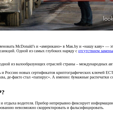
еновать McDonald’s и «американо» в Maк.by и «нашу каву» — эт
 санкций. Одной из самых глубоких наряду с
отсутствием замен
одной из валообразующих отраслей страны – международных ав
русь и Россию новых сертификатов криптографических ключей ЕСТ
а, де-факто стал «папирус». А именно: бумажные распечатки со
Р?
да и отдыха водителя. Прибор непрерывно фиксирует информаци
фрованию невозможно скорректировать и фальсифицировать.