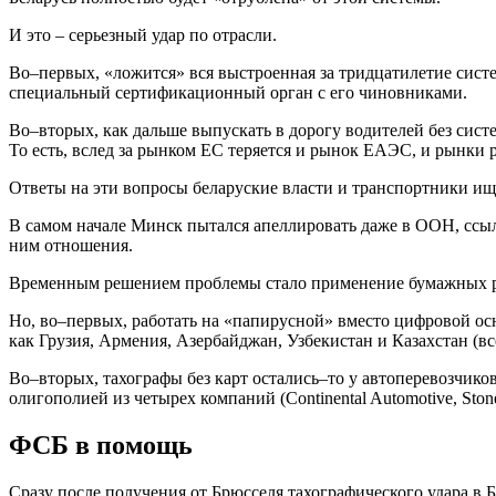
И это – серьезный удар по отрасли.
Во–первых, «ложится» вся выстроенная за тридцатилетие систе
специальный сертификационный орган с его чиновниками.
Во–вторых, как дальше выпускать в дорогу водителей без сист
То есть, вслед за рынком ЕС теряется и рынок ЕАЭС, и рынки ря
Ответы на эти вопросы беларуские власти и транспортники ищут
В самом начале Минск пытался апеллировать даже в ООН, ссыла
ним отношения.
Временным решением проблемы стало применение бумажных ра
Но, во–первых, работать на «папирусной» вместо цифровой осн
как Грузия, Армения, Азербайджан, Узбекистан и Казахстан (
Во–вторых, тахографы без карт остались–то у автоперевозчико
олигополией из четырех компаний (Continental Automotive, Stoneri
ФСБ в помощь
Сразу после получения от Брюсселя тахографического удара в