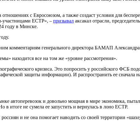
 в отношениях с Евросоюзом, а также создаст условия для бесп
ми-участницами ЕСТР», –
призывал
аксакал отрасли, председате
4 году в Минске.
году.
авним комментариям генерального директора БАМАП Александра 
темы» находится все на том же «уровне рассмотрения».
хографического кризиса. Это попросить у российского ФСБ под
афической защиты информации). И распространить ее сначала на
ынке автоперевозок и довольно мощная в мире экономика, пытал
 в итоге не сумела ее запустить и вернулась в лоно ЕСТР.
россиян и не она помогает наводить со своей территории «шахе