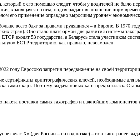
а, который с его помощью следит, чтобы у водителей не было п
ия, хранящаяся на нем, подтверждает выполнение норм времени 
 целом его применение оправдано выросшим уровнем экономичес
 больше всего бдят за правами трудящихся – в Европе. В 1970 г
ких стран). Оно стало платформой для развития системы тахогр
в ЕТСР входят 53 государства, а Беларусь стала участником сист
ольную» ЕСТР территорию, как правило, невозможен.
2022 году Евросоюз запретил передвижение на своей территории 
вые сертификаты криптографических ключей, необходимые для в
ка самих карт. Поэтому выдача новых карт прекратилась. Старые
го пакета поставки самих тахографов и важнейших компонентов
тупает «час X» (для России – на год позже) – истекают ранее в