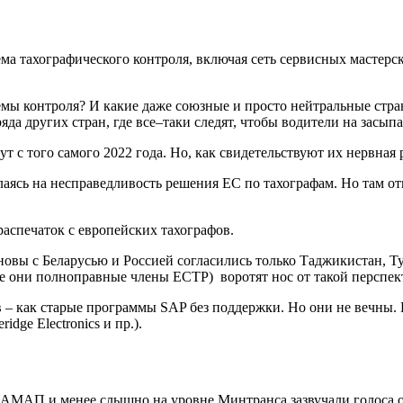
ма тахографического контроля, включая сеть сервисных мастерс
емы контроля? И какие даже союзные и просто нейтральные стран
да других стран, где все–таки следят, чтобы водители на засыпа
 с того самого 2022 года. Но, как свидетельствуют их нервная р
ясь на несправедливость решения ЕС по тахографам. Но там отве
спечаток с европейских тахографов.
овы с Беларусью и Россией согласились только Таджикистан, Ту
все они полноправные члены ЕСТР) воротят нос от такой перспек
в – как старые программы SAP без поддержки. Но они не вечны.
dge Electronics и пр.).
 БАМАП и менее слышно на уровне Минтранса зазвучали голоса о