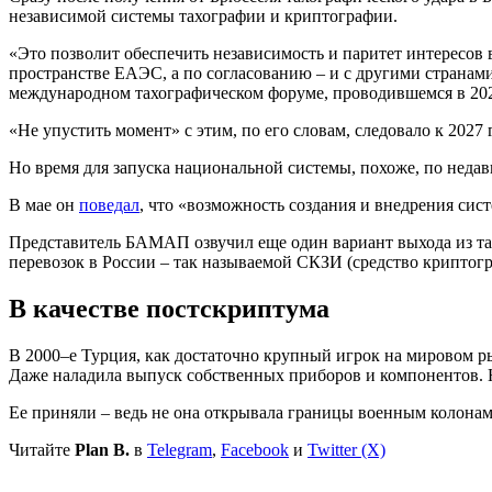
независимой системы тахографии и криптографии.
«Это позволит обеспечить независимость и паритет интересов
пространстве ЕАЭС, а по согласованию – и с другими страна
международном тахографическом форуме, проводившемся в 202
«Не упустить момент» с этим, по его словам, следовало к 2027 
Но время для запуска национальной системы, похоже, по нед
В мае он
поведал
, что «возможность создания и внедрения сис
Представитель БАМАП озвучил еще один вариант выхода из та
перевозок в России – так называемой СКЗИ (средство криптогр
В качестве постскриптума
В 2000–е Турция, как достаточно крупный игрок на мировом р
Даже наладила выпуск собственных приборов и компонентов. Но
Ее приняли – ведь не она открывала границы военным колонам 
Читайте
Plan B.
в
Telegram
,
Facebook
и
Twitter (X)