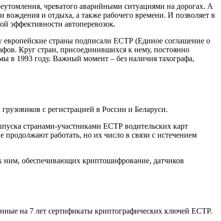
ереутомления, чреватого аварийными ситуациями на дорогах. А
вождения и отдыха, а также рабочего времени. И позволяет в
кой эффективности автоперевозок.
оду европейские страны подписали ЕСТР (Единое соглашение о
афов. Круг стран, присоединившихся к нему, постоянно
емы в 1993 году. Важный момент – без наличия тахографа,
грузовиков с регистрацией в России и Беларуси.
ыпуска странами-участниками ЕСТР водительских карт
 продолжают работать, но их число в связи с истечением
 к ним, обеспечивающих криптошифрование, датчиков
ыданные на 7 лет сертификаты криптографических ключей ЕСТР.