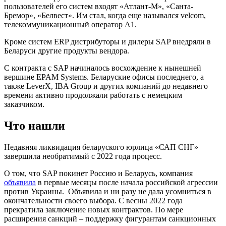
пользователей его систем входят «Атлант-М», «Санта-
Бремор», «Белвест». Им стал, когда еще назывался velcom,
телекоммуникационный оператор А1.
Кроме систем ERP дистрибуторы и дилеры SAP внедряли в
Беларуси другие продукты вендора.
С контракта с SAP начиналось восхождение к нынешней
вершине EPAM Systems. Беларуские офисы последнего, а
также LeverX, IBA Group и других компаний до недавнего
времени активно продолжали работать с немецким
заказчиком.
Что нашли
Недавняя ликвидация беларуского юрлица «САП СНГ»
завершила необратимый с 2022 года процесс.
О том, что SAP покинет Россию и Беларусь, компания
объявила
в первые месяцы после начала российской агрессии
против Украины. Объявила и ни разу не дала усомниться в
окончательности своего выбора. С весны 2022 года
прекратила заключение новых контрактов. По мере
расширения санкций – поддержку фигурантам санкционных