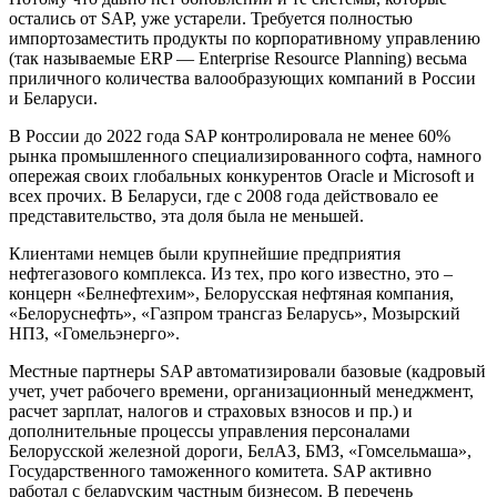
остались от SAP, уже устарели. Требуется полностью
импортозаместить продукты по корпоративному управлению
(так называемые ERP — Enterprise Resource Planning) весьма
приличного количества валообразующих компаний в России
и Беларуси.
В России до 2022 года SAP контролировала не менее 60%
рынка промышленного специализированного софта, намного
опережая своих глобальных конкурентов Oracle и Microsoft и
всех прочих. В Беларуси, где с 2008 года действовало ее
представительство, эта доля была не меньшей.
Клиентами немцев были крупнейшие предприятия
нефтегазового комплекса. Из тех, про кого известно, это –
концерн «Белнефтехим», Белорусская нефтяная компания,
«Белоруснефть», «Газпром трансгаз Беларусь», Мозырский
НПЗ, «Гомельэнерго».
Местные партнеры SAP автоматизировали базовые (кадровый
учет, учет рабочего времени, организационный менеджмент,
расчет зарплат, налогов и страховых взносов и пр.) и
дополнительные процессы управления персоналами
Белорусской железной дороги, БелАЗ, БМЗ, «Гомсельмаша»,
Государственного таможенного комитета. SAP активно
работал с беларуским частным бизнесом. В перечень