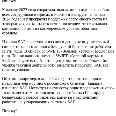
списков.
К началу 2023 года сократила, выплатив выходные пособия,
всех сотрудников в офисах в России и Беларуси. С начала
2024 года SAP прекратил поддержку всего своего софта на
этих рынках, а с марта отключил последнее, что связывало
компанию с ними на коммерческом уровне, облачные
сервисы.
И попал SAP в растущий изо дня в день уже внушительный
список того, чего лишился беларуский бизнес и потребители
за эти годы. В список со SWIFT, «Зеленой картой», McDonalds
и пр. Только какие-то замены SWIFT, «Зеленой карты» и
McDonalds уже есть. А вот с программами, способными без
ущерба текущей деятельности заместить продукты SAP, все,
похоже, сложно.
Об этом, например, в мае 2024 года открыто заговорили
представители крупного российского бизнеса – бывших
клиентов SAP. Несмотря на существующие предложения чего-
то похожего от многочисленных российских (1С и пр.) и
беларуских разработчиков экс-клиенты предпочитают
работать на устаревающих системах SAP.
Почему?