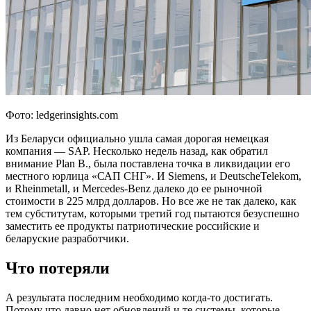
Фото: ledgerinsights.com
Из Беларуси официально ушла самая дорогая немецкая
компания — SAP. Несколько недель назад, как обратил
внимание Plan B., была поставлена точка в ликвидации его
местного юрлица «САП СНГ». И Siemens, и DeutscheTelekom,
и Rheinmetall, и Mercedes-Benz далеко до ее рыночной
стоимости в 225 млрд долларов. Но все же не так далеко, как
тем субститутам, которыми третий год пытаются безуспешно
заместить ее продукты патриотические российские и
беларуские разработчики.
Что потеряли
А результата последним необходимо когда-то достигать.
Потому что давно нет обновлений и те системы, которые