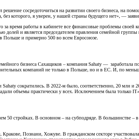
л решение сосредоточиться на развитии своего бизнеса, на помо
без которого, я уверен, у нашей страны будущего нет», — заяв
о за время работы в кабинете все финансовые проблемы своей ко
ью долей и является председателем правления семейной группы
 в Польше и примерно 500 во всем Евросоюзе.
 семейного бизнеса Сахащиков – компания Sahaty — заработала п
оительных компаний не только в Польше, но и в ЕС. И, по меньше
haty сократились. В 2022-м было, соответственно, 20 млн и 200
Падали объемы практически у всех. Исключением была только IT-
ем 50 стройках. В основном – на субподряде. В большинстве – в
, Кракове, Познани, Хожуве. В гражданском секторе участвовал