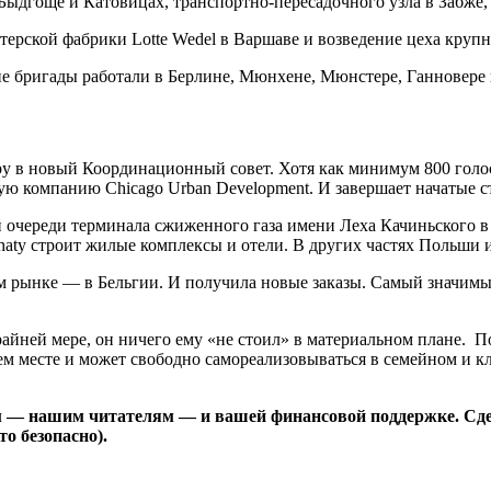
Быдгоще и Катовицах, транспортно-пересадочного узла в Забже,
рской фабрики Lotte Wedel в Варшаве и возведение цеха крупн
кие бригады работали в Берлине, Мюнхене, Мюнстере, Ганновере 
ру в новый Координационный совет. Хотя как минимум 800 гол
ую компанию Chicago Urban Development. И завершает начатые ст
й очереди терминала сжиженного газа имени Леха Качиньского в
ahaty строит жилые комплексы и отели. В других частях Польши 
ом рынке — в Бельгии. И получила новые заказы. Самый значимы
райней мере, он ничего ему «не стоил» в материальном плане. По
ем месте и может свободно самореализовываться в семейном и кл
ам — нашим читателям — и вашей финансовой поддержке. Сде
о безопасно).