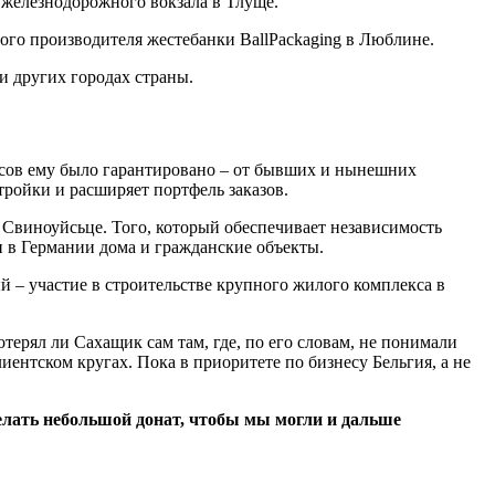
 железнодорожного вокзала в Тлуще.
ого производителя жестебанки BallPackaging в Люблине.
и других городах страны.
осов ему было гарантировано – от бывших и нынешних
ройки и расширяет портфель заказов.
 Свиноуйсьце. Того, который обеспечивает независимость
и в Германии дома и гражданские объекты.
й – участие в строительстве крупного жилого комплекса в
терял ли Сахащик сам там, где, по его словам, не понимали
иентском кругах. Пока в приоритете по бизнесу Бельгия, а не
лать небольшой донат, чтобы мы могли и дальше