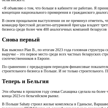
«Я объявляю о том, что больше в кабинете не работаю. Я приня
концепции национального примирения и гражданского диалога, 
В своем прощальном выступлении он не преминул отметить, чт
командир брестской десантно-штурмовой бригады владеет трет
бизнеса среди более чем 400 аналогичных компаний беларусов
Снова первый
Как выяснил Plan В., по итогам 2023 года головная структура
выручке – это первое место среди всех частных беларуских стр
соотечественников в Европе.
По сравнению с предыдущим периодом финансовые показатели Sa
строительного бизнеса в Польше. И не только строительного. 
Теперь и Бельгия
Эти объемы в прошлом году семья Сахащика сделала на более ч
конца 2023-го бельгийском рынке.
В Польше Sahaty строил жилые комплексы в Гданьске, Варшаве