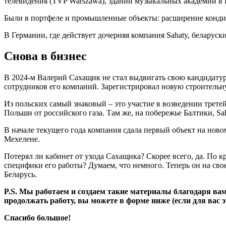
телевидения (TVP Warszawa), зданий музыкальных академий в 
Были в портфеле и промышленные объекты: расширение кондите
В Германии, где действует дочерняя компания Sahaty, беларус
Снова в бизнес
В 2024-м Валерий Сахащик не стал выдвигать свою кандидату
сотрудников его компаний. Зарегистрировал новую строительн
Из польских самый знаковый – это участие в возведении трете
Польши от российского газа. Там же, на побережье Балтики, S
В начале текущего года компания сдала первый объект на нов
Мехелене.
Потерял ли кабинет от ухода Сахащика? Скорее всего, да. По к
специфики его работы? Думаем, что немного. Теперь он на сво
Беларусь.
P.S. Мы работаем и создаем такие материалы благодаря в
продолжать работу, вы можете в форме ниже (если для вас эт
Спасибо большое!