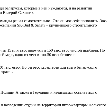
щи беларусам, которые в ней нуждаются, и на развитии
ил Валерий Сахащик.
манды решал самостоятельно. Это он мог себе позволить. Экс-
 компаний SK-Bud & Sahaty – крупнейшего строительного
очти 15 млн евро выручки и 150 тыс. евро чистой прибыли. По
й мере, одно из мест в топ-50 всех бизнесов
 тыс. евро. Но регресс характерен для всего беларуского
отрасль.
 Польше. А также в Германии и начавшемся осваиваться с
а в возведении студии на территории штаб-квартиры Польского