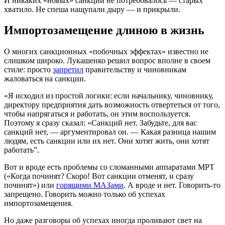
И никаких «новых» санкций не потребовалось — старых
хватило. Не спеша нащупали дыру — и прикрыли.
Импортозамещение длиною в жизнь
О многих санкционных «побочных эффектах» известно не
слишком широко. Лукашенко решил вопрос вполне в своем
стиле: просто
запретил
правительству и чиновникам
жаловаться на санкции.
«Я исходил из простой логики: если начальнику, чиновнику,
директору предприятия дать возможность отвертеться от того,
чтобы напрягаться и работать, он этим воспользуется.
Поэтому я сразу сказал: «Санкций нет. Забудьте, для вас
санкций нет, — аргументировал он. — Какая разница нашим
людям, есть санкции или их нет. Они хотят жить, они хотят
работать”.
Вот и вроде есть проблемы со сломанными аппаратами МРТ
(«Когда починят? Скоро! Вот санкции отменят, и сразу
починят») или
горящими МАЗами
. А вроде и нет. Говорить-то
запрещено. Говорить можно только об успехах
импортозамещения.
Но даже разговоры об успехах иногда проливают свет на