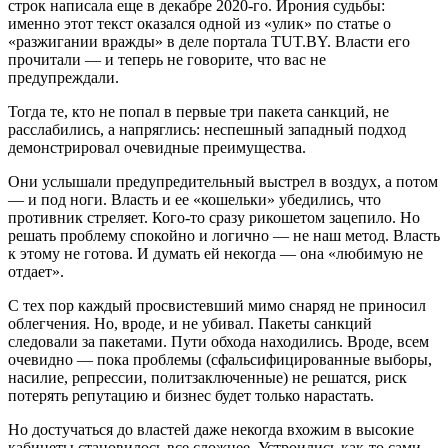
строк написала еще в декабре 2020-го. Ирония судьбы:
именно этот текст оказался одной из «улик» по статье о
«разжигании вражды» в деле портала TUT.BY. Власти его
прочитали — и теперь не говорите, что вас не
предупреждали.
Тогда те, кто не попал в первые три пакета санкций, не
расслабились, а напряглись: неспешный западный подход
демонстрировал очевидные преимущества.
Они услышали предупредительный выстрел в воздух, а потом
— и под ноги. Власть и ее «кошельки» убедились, что
противник стреляет. Кого-то сразу рикошетом зацепило. Но
решать проблему спокойно и логично — не наш метод. Власть
к этому не готова. И думать ей некогда — она «любимую не
отдает».
С тех пор каждый просвистевший мимо снаряд не приносил
облегчения. Но, вроде, и не убивал. Пакеты санкций
следовали за пакетами. Пути обхода находились. Вроде, всем
очевидно — пока проблемы (сфальсифицированные выборы,
насилие, репрессии, политзаключенные) не решатся, риск
потерять репутацию и бизнес будет только нарастать.
Но достучаться до властей даже некогда вхожим в высокие
кабинеты становилось все сложнее. Устроились как-то сами.