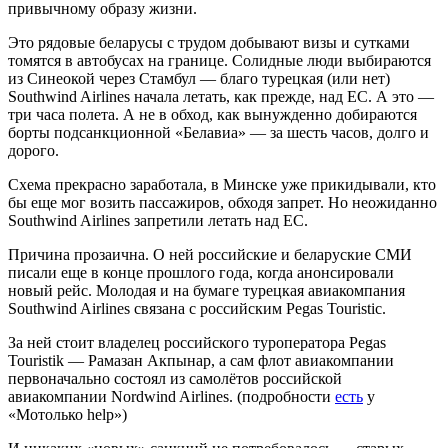
привычному образу жизни.
Это рядовые беларусы с трудом добывают визы и сутками
томятся в автобусах на границе. Солидные люди выбираются
из Синеокой через Стамбул — благо турецкая (или нет)
Southwind Airlines начала летать, как прежде, над ЕС. А это —
три часа полета. А не в обход, как вынужденно добираются
борты подсанкционной «Белавиа» — за шесть часов, долго и
дорого.
Схема прекрасно заработала, в Минске уже прикидывали, кто
бы еще мог возить пассажиров, обходя запрет. Но неожиданно
Southwind Airlines запретили летать над ЕС.
Причина прозаична. О ней российские и беларуские СМИ
писали еще в конце прошлого года, когда анонсировали
новый рейс. Молодая и на бумаге турецкая авиакомпания
Southwind Airlines связана с российским Pegas Touristic.
За ней стоит владелец российского туроператора Pegas
Touristik — Рамазан Акпынар, а сам флот авиакомпании
первоначально состоял из самолётов российской
авиакомпании Nordwind Airlines. (подробности
есть
у
«Мотолько help»)