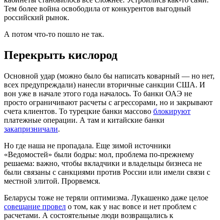
Тем более война освободила от конкурентов выгодный
российский рынок.
А потом что-то пошло не так.
Перекрыть кислород
Основной удар (можно было бы написать коварный — но нет,
всех предупреждали) нанесли вторичные санкции США. И
вон уже в начале этого года началось. То банки ОАЭ не
просто ограничивают расчеты с агрессорами, но и закрывают
счета клиентов. То турецкие банки массово
блокируют
платежные операции. А там и китайские банки
закапризничали
.
Но где наша не пропадала. Еще зимой источники
«Ведомостей» были бодры: мол, проблема по-прежнему
решаема: важно, чтобы вкладчики и владельцы бизнеса не
были связаны с санкциями против России или имели связи с
местной элитой. Прорвемся.
Беларусы тоже не теряли оптимизма. Лукашенко даже целое
совещание провел
о том, как у нас вовсе и нет проблем с
расчетами. А состоятельные люди возвращались к