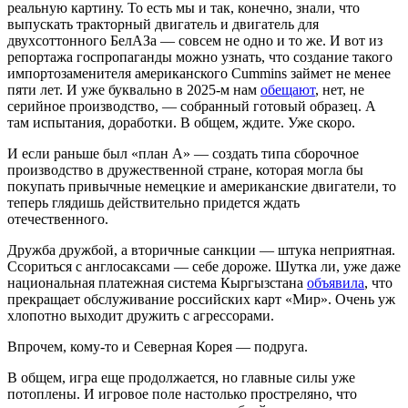
реальную картину. То есть мы и так, конечно, знали, что
выпускать тракторный двигатель и двигатель для
двухсоттонного БелАЗа — совсем не одно и то же. И вот из
репортажа госпропаганды можно узнать, что создание такого
импортозаменителя американского Cummins займет не менее
пяти лет. И уже буквально в 2025-м нам
обещают
, нет, не
серийное производство, — собранный готовый образец. А
там испытания, доработки. В общем, ждите. Уже скоро.
И если раньше был «план А» — создать типа сборочное
производство в дружественной стране, которая могла бы
покупать привычные немецкие и американские двигатели, то
теперь глядишь действительно придется ждать
отечественного.
Дружба дружбой, а вторичные санкции — штука неприятная.
Ссориться с англосаксами — себе дороже. Шутка ли, уже даже
национальная платежная система Кыргызстана
объявила
, что
прекращает обслуживание российских карт «Мир». Очень уж
хлопотно выходит дружить с агрессорами.
Впрочем, кому-то и Северная Корея — подруга.
В общем, игра еще продолжается, но главные силы уже
потоплены. И игровое поле настолько простреляно, что