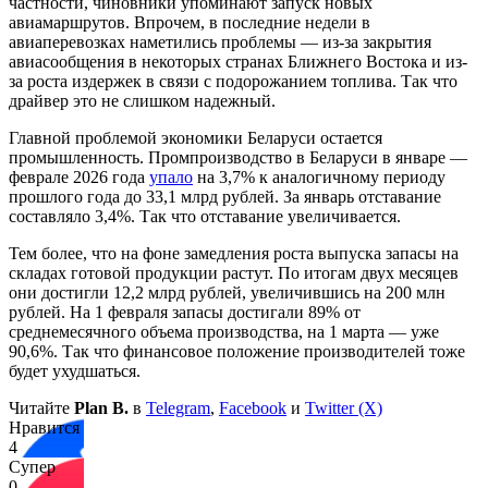
частности, чиновники упоминают запуск новых
авиамаршрутов. Впрочем, в последние недели в
авиаперевозках наметились проблемы — из-за закрытия
авиасообщения в некоторых странах Ближнего Востока и из-
за роста издержек в связи с подорожанием топлива. Так что
драйвер это не слишком надежный.
Главной проблемой экономики Беларуси остается
промышленность. Промпроизводство в Беларуси в январе —
феврале 2026 года
упало
на 3,7% к аналогичному периоду
прошлого года до 33,1 млрд рублей. За январь отставание
составляло 3,4%. Так что отставание увеличивается.
Тем более, что на фоне замедления роста выпуска запасы на
складах готовой продукции растут. По итогам двух месяцев
они достигли 12,2 млрд рублей, увеличившись на 200 млн
рублей. На 1 февраля запасы достигали 89% от
среднемесячного объема производства, на 1 марта — уже
90,6%. Так что финансовое положение производителей тоже
будет ухудшаться.
Читайте
Plan B.
в
Telegram
,
Facebook
и
Twitter (X)
Нравится
4
Супер
0