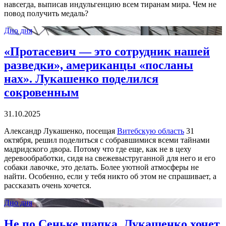
навсегда, выписав индульгенцию всем тиранам мира. Чем не
повод получить медаль?
Дно дня
«Протасевич — это сотрудник нашей
разведки», американцы «посланы
нах». Лукашенко поделился
сокровенным
31.10.2025
Александр Лукашенко, посещая
Витебскую область
31
октября, решил поделиться с собравшимися всеми тайнами
мадридского двора. Потому что где еще, как не в цеху
деревообработки, сидя на свежевыструганной для него и его
собаки лавочке, это делать. Более уютной атмосферы не
найти. Особенно, если у тебя никто об этом не спрашивает, а
рассказать очень хочется.
Дно дня
Не по Сеньке шапка. Лукашенко хочет