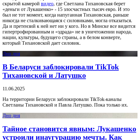
скрытой камерой
видео
, где Светлана Тихановская берет
«деньги от Лукашенко» - 15 злосчастных тысяч евро. И это
был не тот момент, когда напуганная Тихановская, раньше
никогда не сталкивающаяся с силовиками, могла отказаться.
Да и претензий к ней нет ни у кого. Но в Минске все видится
гипертрофированным и «здрада» не в уничтожении народа,
нации, культуры, будущего страны, а в белом конверте,
который Тихановской дает силовик.
Дно дня
В Беларуси заблокировали TikTok
Тихановской и Латушко
11.06.2025
На территории Беларуси заблокировали TikTok-каналы
Светланы Тихановской и Павла Латушко. Пока только их.
Дно дня
Тайное становится явным: Лукашенко
устроили инаугурацию мечты. Как