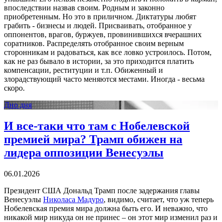
впоследствии назвав своим. Родным и законно
приобретенным. Но это в приличном. Диктатуры любят
грабить - бизнесы и людей. Присваивать, отобранное у
оппонентов, врагов, буржуев, провинившихся вчерашних
соратников. Распределять отобранное своим верным
сторонникам и радоваться, как все ловко устроилось. Потом,
как не раз бывало в истории, за это приходится платить
компенсации, реституции и т.п. Обиженный и
злорадствующий часто меняются местами. Иногда - весьма
скоро.
Дно дня
И все-таки что там с Нобелевской
премией мира? Трамп обижен на
лидера оппозиции Венесуэлы
06.01.2026
Президент США Дональд Трамп после задержания главы
Венесуэлы
Николаса Мадуро
, видимо, считает, что уж теперь
Нобелевская премия мира должна быть его. И неважно, что
никакой мир никуда он не принес – он этот мир изменил раз и