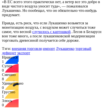
«В ЕС всего этого практически нет, а ветер все это добро в
виде чистого воздуха уносит туда», — пожаловался
Лукашенко. Но пообещал, что он обязательно что-нибудь
придумает.
Правда, есть риск, что если Лукашенко возьмется за
монетизацию воздуха, с воздухом может случиться тоже
самое, что весной
случилось с картошкой
. Лесов в Беларуси
вон тоже много, а после лукашенковской модернизации
торговать древесиной получается себе дороже.
Тэги:
внешняя торговля
импорт
Лукашенко
торговый
дефицит
экспорт
Нравится
1
Супер
0
Смешно
8
Удивительно
0
Грустно
1
Злюсь
0