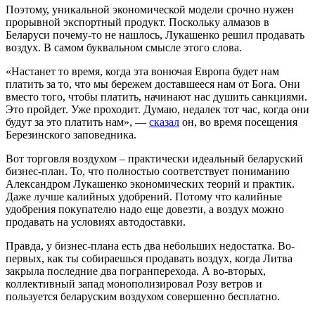
Поэтому, уникальной экономической модели срочно нужен
прорывной экспортный продукт. Поскольку алмазов в
Беларуси почему-то не нашлось, Лукашенко решил продавать
воздух. В самом буквальном смысле этого слова.
«Настанет то время, когда эта вонючая Европа будет нам
платить за то, что мы бережем доставшееся нам от Бога. Они
вместо того, чтобы платить, начинают нас душить санкциями.
Это пройдет. Уже проходит. Думаю, недалек тот час, когда они
будут за это платить нам», —
сказал
он, во время посещения
Березинского заповедника.
Вот торговля воздухом – практически идеальный беларуский
бизнес-план. То, что полностью соответствует пониманию
Александром Лукашенко экономических теорий и практик.
Даже лучше калийных удобрений. Потому что калийные
удобрения покупателю надо еще довезти, а воздух можно
продавать на условиях автодоставки.
Правда, у бизнес-плана есть два небольших недостатка. Во-
первых, как ты собираешься продавать воздух, когда Литва
закрыла последние два погранперехода. А во-вторых,
коллективный запад монополизировал Розу ветров и
пользуется беларуским воздухом совершенно бесплатно.