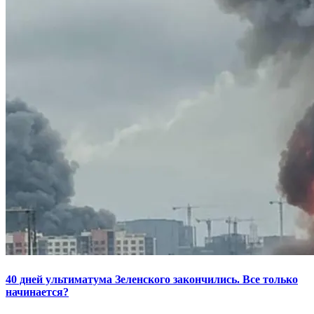
40 дней ультиматума Зеленского закончились. Все только
начинается?