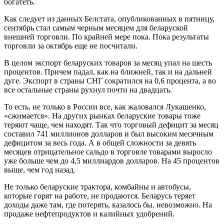
богатеть.
Как следует из данных Белстата, опубликованных в пятницу,
сентябрь стал самым черным месяцем для беларуской
внешней торговли. По крайней мере пока. Пока результаты
торговли за октябрь еще не посчитали.
В целом экспорт беларуских товаров за месяц упал на шесть
процентов. Причем падал, как на ближней, так и на дальней
дуге. Экспорт в страны СНГ сократился на 0,6 процента, а во
все остальные страны рухнул почти на двадцать.
То есть, не только в России все, как жаловался Лукашенко,
«сжимается». На других рынках беларуские товары тоже
теряют чаще, чем находят. Так что торговый дефицит за месяц
составил 741 миллионов долларов и был высоким месячным
дефицитом за весь года. А в общей сложности за девять
месяцев отрицательное сальдо в торговле товарами выросло
уже больше чем до 4,5 миллиардов долларов. На 45 процентов
выше, чем год назад.
Не только беларуские трактора, комбайны и автобусы,
которые горят на работе, не продаются. Беларусь теряет
доходы даже там, где потерять, казалось бы, невозможно. На
продаже нефтепродуктов и калийных удобрений.