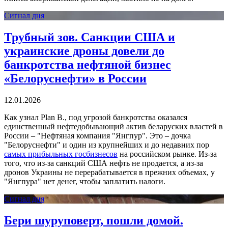
Сигнал дня
Трубный зов. Cанкции США и
украинские дроны довели до
банкротства нефтяной бизнес
«Белоруснефти» в России
12.01.2026
Как узнал Plan B., под угрозой банкротства оказался
единственный нефтедобывающий актив беларуских властей в
России – "Нефтяная компания "Янгпур". Это – дочка
"Белоруснефти" и один из крупнейших и до недавних пор
самых прибыльных госбизнесов
на российском рынке. Из-за
того, что из-за санкций США нефть не продается, а из-за
дронов Украины не перерабатывается в прежних объемах, у
"Янгпура" нет денег, чтобы заплатить налоги.
Сигнал дня
Бери шуруповерт, пошли домой.