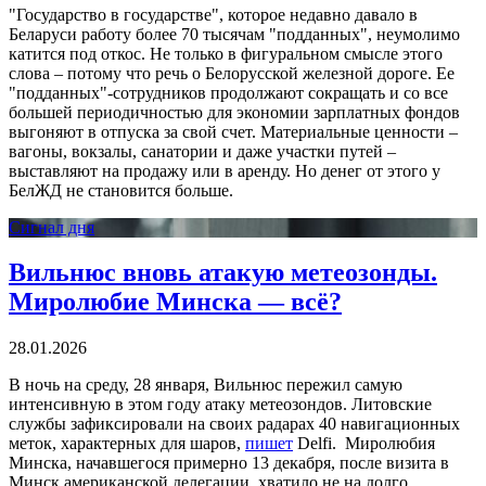
"Государство в государстве", которое недавно давало в
Беларуси работу более 70 тысячам "подданных", неумолимо
катится под откос. Не только в фигуральном смысле этого
слова – потому что речь о Белорусской железной дороге. Ее
"подданных"-сотрудников продолжают сокращать и со все
большей периодичностью для экономии зарплатных фондов
выгоняют в отпуска за свой счет. Материальные ценности –
вагоны, вокзалы, санатории и даже участки путей –
выставляют на продажу или в аренду. Но денег от этого у
БелЖД не становится больше.
Сигнал дня
Вильнюс вновь атакую метеозонды.
Миролюбие Минска — всё?
28.01.2026
В ночь на среду, 28 января, Вильнюс пережил самую
интенсивную в этом году атаку метеозондов. Литовские
службы зафиксировали на своих радарах 40 навигационных
меток, характерных для шаров,
пишет
Delfi. Миролюбия
Минска, начавшегося примерно 13 декабря, после визита в
Минск американской делегации, хватило не на долго.