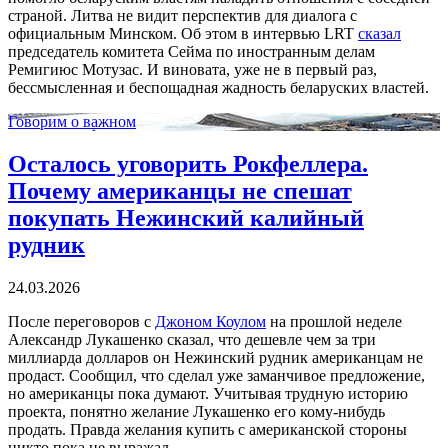
страной. Литва не видит перспектив для диалога с
официальным Минском. Об этом в интервью LRT
сказал
председатель комитета Сейма по иностранным делам
Ремигиюс Мотузас. И виновата, уже не в первый раз,
бессмысленная и беспощадная жадность беларуских властей.
Говорим о важном
Осталось уговорить Рокфеллера.
Почему американцы не спешат
покупать Нежинский калийный
рудник
24.03.2026
После переговоров с
Джоном Коулом
на прошлой неделе
Александр Лукашенко сказал, что дешевле чем за три
миллиарда долларов он Нежинский рудник американцам не
продаст. Сообщил, что сделал уже заманчивое предложение,
но американцы пока думают. Учитывая трудную историю
проекта, понятно желание Лукашенко его кому-нибудь
продать. Правда желания купить с американской стороны
никто пока не выражал.