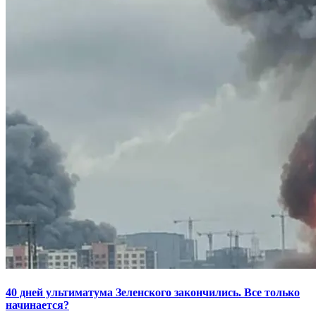
40 дней ультиматума Зеленского закончились. Все только
начинается?