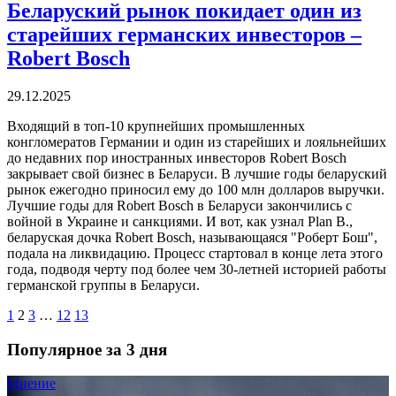
Беларуский рынок покидает один из
старейших германских инвесторов –
Robert Bosсh
29.12.2025
Входящий в топ-10 крупнейших промышленных
конгломератов Германии и один из старейших и лояльнейших
до недавних пор иностранных инвесторов Robert Bosсh
закрывает свой бизнес в Беларуси. В лучшие годы беларуский
рынок ежегодно приносил ему до 100 млн долларов выручки.
Лучшие годы для Robert Bosсh в Беларуси закончились с
войной в Украине и санкциями. И вот, как узнал Plan B.,
беларуская дочка Robert Bosсh, называющаяся "Роберт Бош",
подала на ликвидацию. Процесс стартовал в конце лета этого
года, подводя черту под более чем 30-летней историей работы
германской группы в Беларуси.
1
2
3
…
12
13
Популярное за 3 дня
Мнение