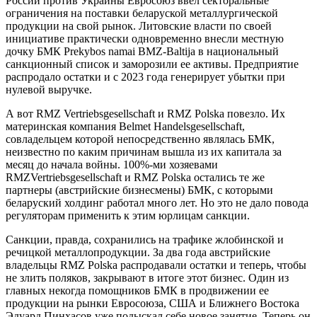
России против Украины Евросоюз ввел секторальные
ограничения на поставки беларуской металлургической
продукции на свой рынок. Литовские власти по своей
инициативе практически одновременно внесли местную
дочку БМК Prekybos namai BMZ-Baltija в национальный
санкционный список и заморозили ее активы. Предприятие
распродало остатки и с 2023 года генерирует убытки при
нулевой выручке.
А вот RMZ Vertriebsgesellschaft и RMZ Polska повезло. Их
материнская компания Belmet Handelsgesellschaft,
совладельцем которой непосредственно являлась БМК,
неизвестно по каким причинам вышла из их капитала за
месяц до начала войны. 100%-ми хозяевами
RMZVertriebsgesellschaft и RMZ Polska остались те же
партнеры (австрийские бизнесмены) БМК, с которыми
беларуский холдинг работал много лет. Но это не дало повода
регуляторам применить к этим юрлицам санкции.
Санкции, правда, сохранились на трафике жлобинской и
речицкой металлопродукции. За два года австрийские
владельцы RMZ Polska распродавали остатки и теперь, чтобы
не злить поляков, закрывают в итоге этот бизнес. Один из
главных некогда помощников БМК в продвижении ее
продукции на рынки Евросоюза, США и Ближнего Востока
Эдуард Пинхасов уже подыскал себе новое занятие. Теперь он