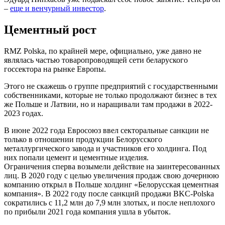
–
еще и венчурный инвестор
.
Цементный рост
RMZ Polska, по крайней мере, официально, уже давно не
являлась частью товаропроводящей сети беларуского
госсектора на рынке Европы.
Этого не скажешь о группе предприятий с государственными
собственниками, которые не только продолжают бизнес в тех
же Польше и Латвии, но и наращивали там продажи в 2022-
2023 годах.
В июне 2022 года Евросоюз ввел секторальные санкции не
только в отношении продукции Белорусского
металлургического завода и участников его холдинга. Под
них попали цемент и цементные изделия.
Ограничения сперва возымели действие на заинтересованных
лиц. В 2020 году с целью увеличения продаж свою дочернюю
компанию открыл в Польше холдинг «Белорусская цементная
компания». В 2022 году после санкций продажи BKC-Polska
сократились с 11,2 млн до 7,9 млн злотых, и после неплохого
по прибыли 2021 года компания ушла в убыток.