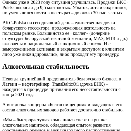
Однако уже в 2023 году ситуация улучшилась. Продажи BKC-
Polska выросли до 9,5 млн злотых. Убыток, хотя и сохранился,
но уменьшился почти в шесть раз – до около 30 тыс. злотых.
BKC-Polska на сегодняшний день – единственная дочка
беларуского госсектора, продолжающая деятельность на
польском рынке. Большинство ее «коллег» (дочерние
структуры Белорусской нефтяной компании, МАЗ, МТЗ и др.)
включены в национальный санкционный список. И с
замороженными активами и закрытым доступом к клиентам
либо уже ликвидировались, либо проходят эту процедуру.
Алкогольная стабильность
Некогда крупнейший представитель беларуского бизнеса в
Латвии – нефтетрейдер TransBalticOil (дочка БНК) –
находится в процедуре признания его несостоятельности с
конца 2021 года.
А вот дочка концерна «Белгоспищепром» и входящих в его
состав алкогольных заводов работает достаточно стабильно.
«Мы – быстрорастущая компания-эксперт на рынке
алкогольных напитков, обладающая опытом развития
собственных брендов и международного распространения