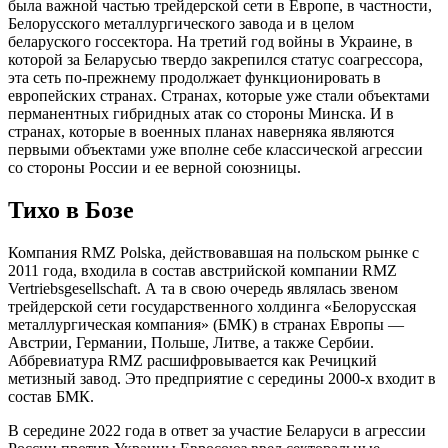
была важной частью трейдерской сети в Европе, в частности,
Белорусского металлургического завода и в целом
беларуского госсектора. На третий год войны в Украине, в
которой за Беларусью твердо закрепился статус соагрессора,
эта сеть по-прежнему продолжает функционировать в
европейских странах. Странах, которые уже стали объектами
перманентных гибридных атак со стороны Минска. И в
странах, которые в военных планах наверняка являются
первыми объектами уже вполне себе классической агрессии
со стороны России и ее верной союзницы.
Тихо в Бозе
Компания RMZ Polska, действовавшая на польском рынке с
2011 года, входила в состав австрийской компании RMZ
Vertriebsgesellschaft. А та в свою очередь являлась звеном
трейдерской сети государственного холдинга «Белорусская
металлургическая компания» (БМК) в странах Европы —
Австрии, Германии, Польше, Литве, а также Сербии.
Аббревиатура RMZ расшифровывается как Речицкий
метизный завод. Это предприятие с середины 2000-х входит в
состав БМК.
В середине 2022 года в ответ за участие Беларуси в агрессии