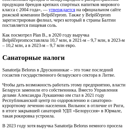
продукции брендов крепких спиртных напитков мирового
класса с 2004 года», —
утверждается
на официальном сайте
рижской компании Belpiščeprom. Также у Belpiščeprom
зарегистрирован филиал, через который в страны Балтии
поставляется пищевая соль.
Как посмотрел Plan B., в 2020 году выручка
Belpiščepromсоставляла 10,7 млн, в 2021-м – 9,7 млн, в 2023-м
– 10,2 млн, а в 2023-м – 9,7 млн евро.
Санаторные налоги
Sanatorija Belorus в Друскининкае – это тоже последний
госактив государственного беларуского сектора в Литве.
Чтобы дать возможность работать этому предприятию, власти
Беларуси заменили его собственника. Вместо Управления
делами Александра Лукашенко им стал в 2021 году
Республиканский центр по оздоровлению и санаторно-
курортному лечению населения. Вильнюс в отличие от Риги,
в итоге закрывшей санаторий УДП «Белоруссия» в Юрмале,
такая рокировка устроила.
В 2023 году хотя выручка Sanatorija Belorus немного просела