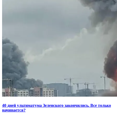
40 дней ультиматума Зеленского закончились. Все только
начинается?