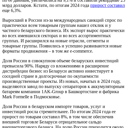
по ее данным, увеличились на 9,1% и составили рекордные 25
млрд долларов. Кстати, по итогам 2024 года
прирост составил
еще 6,3%.
Выросший в России из-за международных санкций спрос по
практически всем товарным группам нашел отклик и у
частного беларуского бизнеса. Их экспорт вырос практически
во всех имевшихся секторах и во всех ассортиментных
группах. И расширился на новые отрасли, сегменты и
товарные группы. Появились и успешно развиваются новые
форматы продвижения – в том же e-commerce.
Доля России в совокупном объеме беларуских инвестиций
превысила 90%. Наряду со вложениями в расширение
дистрибуции бизнес из Беларуси активно инвестирует в
соседней стране в долгосрочные по окупаемости
производственные проекты. Из новых, начатых в 2024 году,
выделяются завод по выпуску сепараторов к аккумуляторным
батареям компании 1AK-Group в Башкортостане и фабрика
Mark Formelle в Подмосковье.
Доля России в беларуском импорте товаров, услуг и
инвестиций росла стремительнее. По итогам 2024 года ее
прирост по товарам составил 8%, в том числе обеспечив
внешней торговле Беларуси отрицательное сальдо
внешнеторгового баланса. На долю России приходится около