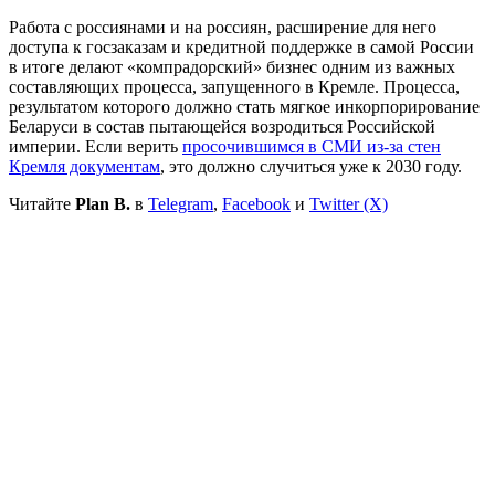
Работа с россиянами и на россиян, расширение для него
доступа к госзаказам и кредитной поддержке в самой России
в итоге делают «компрадорский» бизнес одним из важных
составляющих процесса, запущенного в Кремле. Процесса,
результатом которого должно стать мягкое инкорпорирование
Беларуси в состав пытающейся возродиться Российской
империи. Если верить
просочившимся в СМИ из-за стен
Кремля документам
, это должно случиться уже к 2030 году.
Читайте
Plan B.
в
Telegram
,
Facebook
и
Twitter (X)