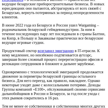
ведущие беларуские приборостроительные бизнесы. В новых
юрисдикциях они пытаются, абстрагируясь от всех связей с
Беларусью, вернуть потерянных за период неопределенности
клиентов.
В июне 2022 года из Беларуси и России ушел Wargaming –
родоначальник беларуской геймдевиндустрии. За ним в
течение последующих пару лет последовали в страны Балтии,
на Кипр, в Польшу и Закавказье практически все беларуские
ведущие игровые студии.
Продуктовый сектор
возглавил эмиграцию
в IT-отрасли. К
нему медленнее, но неизбежно подтягивается аутсорс,
завершая более сложный процесс перерегистрации офисов и
релокации сотрудников в ближнее и дальнее зарубежье.
Одновременно с технологической эмиграцией продолжается
движение за периметры беларуской границы остального
бизнеса. Для него переезд, как правило, накладнее. Однако
некоторые уходят даже с колоссальными потерями. Доходы
Группы компаний «Е100», обслуживавшей своими сервисами
дальнобойщиков в России и Беларуси, за год после ухода с
этих рынков сократились в 16 раз.
Тем не менее ее собственники и собственники многих других