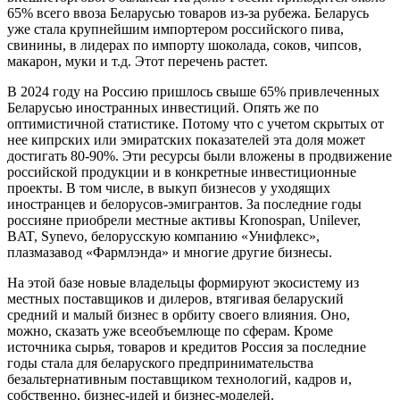
65% всего ввоза Беларусью товаров из-за рубежа. Беларусь
уже стала крупнейшим импортером российского пива,
свинины, в лидерах по импорту шоколада, соков, чипсов,
макарон, муки и т.д. Этот перечень растет.
В 2024 году на Россию пришлось свыше 65% привлеченных
Беларусью иностранных инвестиций. Опять же по
оптимистичной статистике. Потому что с учетом скрытых от
нее кипрских или эмиратских показателей эта доля может
достигать 80-90%. Эти ресурсы были вложены в продвижение
российской продукции и в конкретные инвестиционные
проекты. В том числе, в выкуп бизнесов у уходящих
иностранцев и белорусов-эмигрантов. За последние годы
россияне приобрели местные активы Kronospan, Unilever,
BAT, Synevo, белорусскую компанию «Унифлекс»,
плазмазавод «Фармлэнда» и многие другие бизнесы.
На этой базе новые владельцы формируют экосистему из
местных поставщиков и дилеров, втягивая беларуский
средний и малый бизнес в орбиту своего влияния. Оно,
можно, сказать уже всеобъемлюще по сферам. Кроме
источника сырья, товаров и кредитов Россия за последние
годы стала для беларуского предпринимательства
безальтернативным поставщиком технологий, кадров и,
собственно, бизнес-идей и бизнес-моделей.