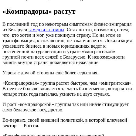
«Компрадоры» растут
В последний год по некоторым симптомам бизнес-эмиграция
из Беларуси
замедлила темпы
. Связано это, возможно, с тем,
что, кто хотел и мог, уже покинули страну. Но на этом ее
трансформация, к сожалению, не заканчивается. Локализация
уехавшего бизнеса в новых юрисдикциях ведет к
постепенной натурализации и утрате «эмигрантской»
группой почти всех связей с Беларусью. К невозможности
влиять внутри страны добавляется нежелание.
Угроза с другой стороны еще более серьезная.
«Компрадорская» группа растет быстрее, чем «эмигрантская».
В нее все больше вливается та часть бизнесменов, которая эти
четыре этих года пыталась усидеть на двух стульях.
И рост «компрадорской» группы так или иначе стимулирует
само беларуское государство.
Во-первых, своей внешней политикой, в которой ключевой
вектор — Россия.
«Русификация» политики привела к ускоренной