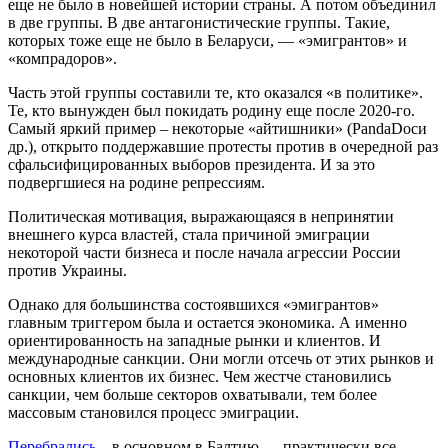
еще не было в новейшей истории страны. А потом объединил
в две группы. В две антагонистические группы. Такие,
которых тоже еще не было в Беларуси, — «эмигрантов» и
«компрадоров».
Часть этой группы составили те, кто оказался «в политике».
Те, кто вынужден был покидать родину еще после 2020-го.
Самый яркий пример – некоторые «айтишники» (PandaDocи
др.), открыто поддержавшие протесты против в очередной раз
сфальсифицированных выборов президента. И за это
подвергшиеся на родине репрессиям.
Политическая мотивация, выражающаяся в непринятии
внешнего курса властей, стала причиной эмиграции
некоторой части бизнеса и после начала агрессии России
против Украины.
Однако для большинства состоявшихся «эмигрантов»
главным триггером была и остается экономика. А именно
ориентированность на западные рынки и клиентов. И
международные санкции. Они могли отсечь от этих рынков и
основных клиентов их бизнес. Чем жестче становились
санкции, чем больше секторов охватывали, тем более
массовым становился процесс эмиграции.
Перебрались
– в основном в Балтию — практически все