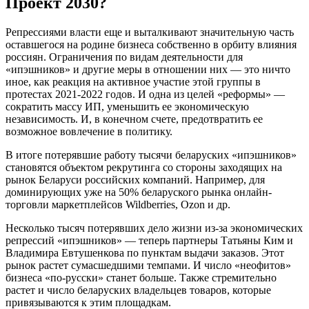
Проект 2030?
Репрессиями власти еще и выталкивают значительную часть
оставшегося на родине бизнеса собственно в орбиту влияния
россиян. Ограничения по видам деятельности для
«ипэшников» и другие меры в отношении них — это ничто
иное, как реакция на активное участие этой группы в
протестах 2021-2022 годов. И одна из целей «реформы» —
сократить массу ИП, уменьшить ее экономическую
независимость. И, в конечном счете, предотвратить ее
возможное вовлечение в политику.
В итоге потерявшие работу тысячи беларуских «ипэшников»
становятся объектом рекрутинга со стороны заходящих на
рынок Беларуси российских компаний. Например, для
доминирующих уже на 50% беларуского рынка онлайн-
торговли маркетплейсов Wildberries, Ozon и др.
Несколько тысяч потерявших дело жизни из-за экономических
репрессий «ипэшников» — теперь партнеры Татьяны Ким и
Владимира Евтушенкова по пунктам выдачи заказов. Этот
рынок растет сумасшедшими темпами. И число «неофитов»
бизнеса «по-русски» станет больше. Также стремительно
растет и число беларуских владельцев товаров, которые
привязываются к этим площадкам.